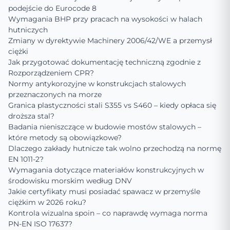
podejście do Eurocode 8
Wymagania BHP przy pracach na wysokości w halach
hutniczych
Zmiany w dyrektywie Machinery 2006/42/WE a przemysł
ciężki
Jak przygotować dokumentację techniczną zgodnie z
Rozporządzeniem CPR?
Normy antykorozyjne w konstrukcjach stalowych
przeznaczonych na morze
Granica plastyczności stali S355 vs S460 – kiedy opłaca się
droższa stal?
Badania nieniszczące w budowie mostów stalowych –
które metody są obowiązkowe?
Dlaczego zakłady hutnicze tak wolno przechodzą na normę
EN 1011-2?
Wymagania dotyczące materiałów konstrukcyjnych w
środowisku morskim według DNV
Jakie certyfikaty musi posiadać spawacz w przemyśle
ciężkim w 2026 roku?
Kontrola wizualna spoin – co naprawdę wymaga norma
PN-EN ISO 17637?