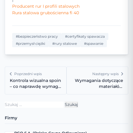
Producent rur I profili stalowych
Rura stalowa grubościenna fi 40
#bezpieczeństwo pracy
#certyfikaty spawacza
#przemysł ciężki
#rury stalowe
#spawanie
Poprzedni wpis
Następny wpis
Kontrola wizualna spoin
Wymagania dotyczące
– co naprawdę wymaga
materiałów
norma PN-EN ISO
konstrukcyjnych w
17637?
środowisku morskim
Szukaj:
według DNV
Firmy