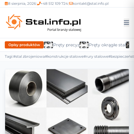
8 sierpnia, 2026
|
+48 512 109 724
|
kontakt@stal.info.pl
Pręty precyzyjne
Pręty okrągłe stalow
Opisy produktów
Tagi:
#stal zbrojeniowa
#konstrukcje stalowe
#rury stalowe
#bezpieczeńs