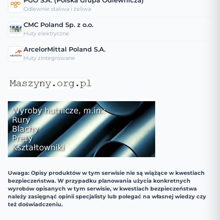
PGO S.A. (Polska Grupa Odlewnicza)
Odlewnie staliwa i żeliwa
CMC Poland Sp. z o.o.
Huty elektryczne
ArcelorMittal Poland S.A.
Huty zintegrowane
Uwaga: Opisy produktów w tym serwisie nie są wiążące w kwestiach
bezpieczeństwa. W przypadku planowania użycia konkretnych
wyrobów opisanych w tym serwisie, w kwestiach bezpieczeństwa
należy zasięgnąć opinii specjalisty lub polegać na własnej wiedzy czy
też doświadczeniu.