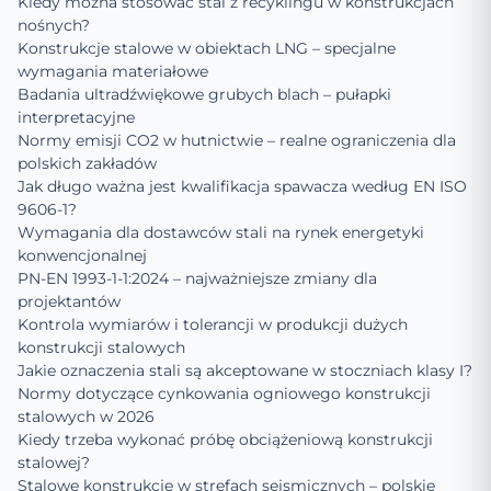
Kiedy można stosować stal z recyklingu w konstrukcjach
nośnych?
Konstrukcje stalowe w obiektach LNG – specjalne
wymagania materiałowe
Badania ultradźwiękowe grubych blach – pułapki
interpretacyjne
Normy emisji CO2 w hutnictwie – realne ograniczenia dla
polskich zakładów
Jak długo ważna jest kwalifikacja spawacza według EN ISO
9606-1?
Wymagania dla dostawców stali na rynek energetyki
konwencjonalnej
PN-EN 1993-1-1:2024 – najważniejsze zmiany dla
projektantów
Kontrola wymiarów i tolerancji w produkcji dużych
konstrukcji stalowych
Jakie oznaczenia stali są akceptowane w stoczniach klasy I?
Normy dotyczące cynkowania ogniowego konstrukcji
stalowych w 2026
Kiedy trzeba wykonać próbę obciążeniową konstrukcji
stalowej?
Stalowe konstrukcje w strefach sejsmicznych – polskie