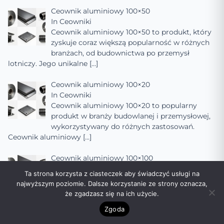
Ceownik aluminiowy 100×50
In
Ceowniki
Ceownik aluminiowy 100×50 to produkt, który
zyskuje coraz większą popularność w różnych
branżach, od budownictwa po przemysł
lotniczy. Jego unikalne
[…]
Ceownik aluminiowy 100×20
In
Ceowniki
Ceownik aluminiowy 100×20 to popularny
produkt w branży budowlanej i przemysłowej,
wykorzystywany do różnych zastosowań.
Ceownik aluminiowy
[…]
Ceownik aluminiowy 100×100
In
Ceowniki
Ta strona korzysta z ciasteczek aby świadczyć usługi na
Ceownik aluminiowy 100×100 to popularny
najwyższym poziomie. Dalsze korzystanie ze strony oznacza,
element konstrukcyjny, szeroko stosowany w
że zgadzasz się na ich użycie.
budownictwie, przemyśle samochodowym,
Zgoda
lotniczym oraz w innych
[…]