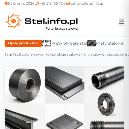
6 sierpnia, 2026
|
+48 512 109 724
|
kontakt@stal.info.pl
Pręty okrągłe stalowe
Pręty stalowe n
Opisy produktów
Tagi:
#stal zbrojeniowa
#konstrukcje stalowe
#rury stalowe
#bezpieczeńs