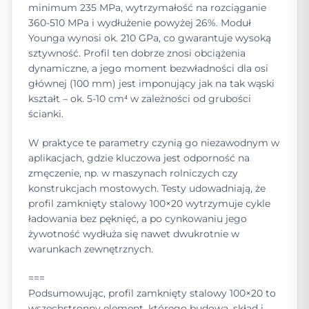
minimum 235 MPa, wytrzymałość na rozciąganie
360-510 MPa i wydłużenie powyżej 26%. Moduł
Younga wynosi ok. 210 GPa, co gwarantuje wysoką
sztywność. Profil ten dobrze znosi obciążenia
dynamiczne, a jego moment bezwładności dla osi
głównej (100 mm) jest imponujący jak na tak wąski
kształt – ok. 5-10 cm⁴ w zależności od grubości
ścianki.
W praktyce te parametry czynią go niezawodnym w
aplikacjach, gdzie kluczowa jest odporność na
zmęczenie, np. w maszynach rolniczych czy
konstrukcjach mostowych. Testy udowadniają, że
profil zamknięty stalowy 100×20 wytrzymuje cykle
ładowania bez pęknięć, a po cynkowaniu jego
żywotność wydłuża się nawet dwukrotnie w
warunkach zewnętrznych.
===
Podsumowując, profil zamknięty stalowy 100×20 to
wszechstronny element, którego budowa, skład i