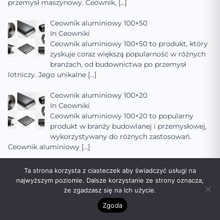
przemysł maszynowy. Ceownik,
[…]
Ceownik aluminiowy 100×50
In
Ceowniki
Ceownik aluminiowy 100×50 to produkt, który
zyskuje coraz większą popularność w różnych
branżach, od budownictwa po przemysł
lotniczy. Jego unikalne
[…]
Ceownik aluminiowy 100×20
In
Ceowniki
Ceownik aluminiowy 100×20 to popularny
produkt w branży budowlanej i przemysłowej,
wykorzystywany do różnych zastosowań.
Ceownik aluminiowy
[…]
Ceownik aluminiowy 100×100
Ta strona korzysta z ciasteczek aby świadczyć usługi na
In
Ceowniki
najwyższym poziomie. Dalsze korzystanie ze strony oznacza,
Ceownik aluminiowy 100×100 to popularny
że zgadzasz się na ich użycie.
element konstrukcyjny, szeroko stosowany w
Zgoda
budownictwie, przemyśle samochodowym,
lotniczym oraz w innych
[…]