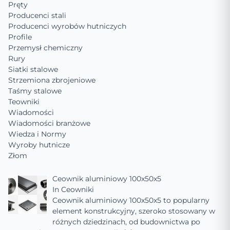
Pręty
Producenci stali
Producenci wyrobów hutniczych
Profile
Przemysł chemiczny
Rury
Siatki stalowe
Strzemiona zbrojeniowe
Taśmy stalowe
Teowniki
Wiadomości
Wiadomości branżowe
Wiedza i Normy
Wyroby hutnicze
Złom
Ceownik aluminiowy 100x50x5
In
Ceowniki
Ceownik aluminiowy 100x50x5 to popularny
element konstrukcyjny, szeroko stosowany w
różnych dziedzinach, od budownictwa po