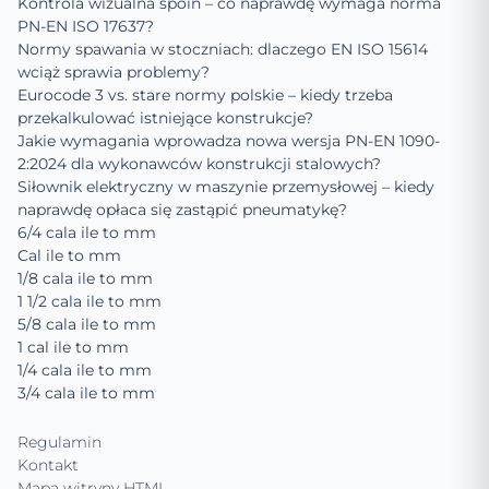
Kontrola wizualna spoin – co naprawdę wymaga norma
PN-EN ISO 17637?
Normy spawania w stoczniach: dlaczego EN ISO 15614
wciąż sprawia problemy?
Eurocode 3 vs. stare normy polskie – kiedy trzeba
przekalkulować istniejące konstrukcje?
Jakie wymagania wprowadza nowa wersja PN-EN 1090-
2:2024 dla wykonawców konstrukcji stalowych?
Siłownik elektryczny w maszynie przemysłowej – kiedy
naprawdę opłaca się zastąpić pneumatykę?
6/4 cala ile to mm
Cal ile to mm
1/8 cala ile to mm
1 1/2 cala ile to mm
5/8 cala ile to mm
1 cal ile to mm
1/4 cala ile to mm
3/4 cala ile to mm
Regulamin
Kontakt
Mapa witryny HTML