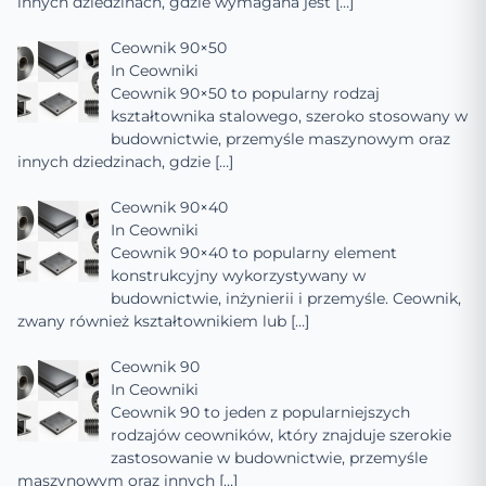
innych dziedzinach, gdzie wymagana jest
[…]
Ceownik 90×50
In
Ceowniki
Ceownik 90×50 to popularny rodzaj
kształtownika stalowego, szeroko stosowany w
budownictwie, przemyśle maszynowym oraz
innych dziedzinach, gdzie
[…]
Ceownik 90×40
In
Ceowniki
Ceownik 90×40 to popularny element
konstrukcyjny wykorzystywany w
budownictwie, inżynierii i przemyśle. Ceownik,
zwany również kształtownikiem lub
[…]
Ceownik 90
In
Ceowniki
Ceownik 90 to jeden z popularniejszych
rodzajów ceowników, który znajduje szerokie
zastosowanie w budownictwie, przemyśle
maszynowym oraz innych
[…]