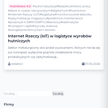
Hutnictwo 4.0
#automatyzacja
#bezpieczeństwo pracy
#dane w czasie rzeczywistym
#digital twin
#hutnictwo
#Internet Rzeczy (IoT)
#logistyka
#monitorowanie ładunku
#optymalizacja magazynu
#predictive maintenance
#przemysł 4.0
#RFID
#RTLS
#sensory
#telematyka
#transport ciężki
#wyroby stalowe
#zarządzanie łańcuchem dostaw
Internet Rzeczy (IoT) w logistyce wyrobów
hutniczych
Sektor metalurgiczny stoi przed wyzwaniami, których nie da się
już rozwiązać wyłącznie poprzez zwiększanie mocy
produkcyjnych czy optymalizację...
redaktor
07.05.2026
Szukaj:
Firmy