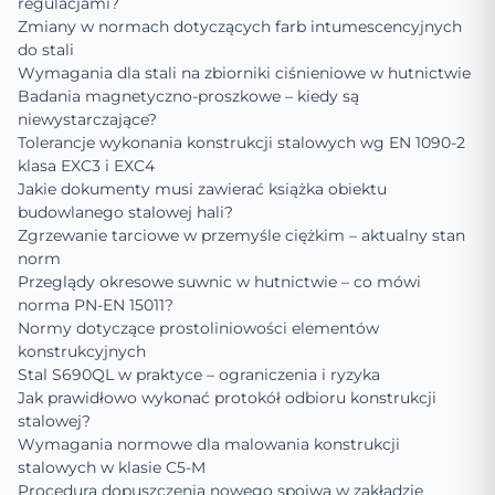
regulacjami?
Zmiany w normach dotyczących farb intumescencyjnych
do stali
Wymagania dla stali na zbiorniki ciśnieniowe w hutnictwie
Badania magnetyczno-proszkowe – kiedy są
niewystarczające?
Tolerancje wykonania konstrukcji stalowych wg EN 1090-2
klasa EXC3 i EXC4
Jakie dokumenty musi zawierać książka obiektu
budowlanego stalowej hali?
Zgrzewanie tarciowe w przemyśle ciężkim – aktualny stan
norm
Przeglądy okresowe suwnic w hutnictwie – co mówi
norma PN-EN 15011?
Normy dotyczące prostoliniowości elementów
konstrukcyjnych
Stal S690QL w praktyce – ograniczenia i ryzyka
Jak prawidłowo wykonać protokół odbioru konstrukcji
stalowej?
Wymagania normowe dla malowania konstrukcji
stalowych w klasie C5-M
Procedura dopuszczenia nowego spoiwa w zakładzie