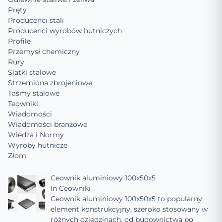
Pręty
Producenci stali
Producenci wyrobów hutniczych
Profile
Przemysł chemiczny
Rury
Siatki stalowe
Strzemiona zbrojeniowe
Taśmy stalowe
Teowniki
Wiadomości
Wiadomości branżowe
Wiedza i Normy
Wyroby hutnicze
Złom
Ceownik aluminiowy 100x50x5
In
Ceowniki
Ceownik aluminiowy 100x50x5 to popularny
element konstrukcyjny, szeroko stosowany w
różnych dziedzinach, od budownictwa po