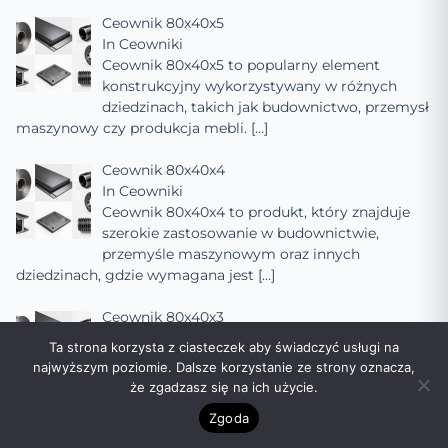
Ceownik 80x40x5
In
Ceowniki
Ceownik 80x40x5 to popularny element
konstrukcyjny wykorzystywany w różnych
dziedzinach, takich jak budownictwo, przemysł
maszynowy czy produkcja mebli.
[…]
Ceownik 80x40x4
In
Ceowniki
Ceownik 80x40x4 to produkt, który znajduje
szerokie zastosowanie w budownictwie,
przemyśle maszynowym oraz innych
dziedzinach, gdzie wymagana jest
[…]
Ceownik 80x40x3
In
Ceowniki
Ta strona korzysta z ciasteczek aby świadczyć usługi na
Ceownik 80x40x3 to popularny rodzaj
najwyższym poziomie. Dalsze korzystanie ze strony oznacza,
kształtownika stalowego, szeroko stosowany w
że zgadzasz się na ich użycie.
budownictwie, przemyśle maszynowym oraz
Zgoda
innych dziedzinach, gdzie
[…]