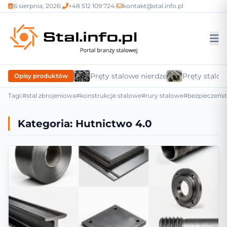
6 sierpnia, 2026
|
+48 512 109 724
|
kontakt@stal.info.pl
Pręty stalowe nierdzewne
Pręty stalow
Opisy produktów
Tagi:
#stal zbrojeniowa
#konstrukcje stalowe
#rury stalowe
#bezpieczeńs
Kategoria:
Hutnictwo 4.0