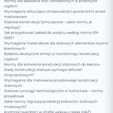
Normy dla spawania stali nierdzewnych w przemyśle
ciężkim
Wymagania dotyczące chropowatości powierzchni przed
malowaniem
Stalowe konstrukcje tymczasowe – jakie normy je
regulują?
Jak przygotować zakład do audytu według normy EN
1090?
Wymagania materiałowe dla stalowych elementów suwnic
bramowych
Badania akustyczne emisji w monitoringu konstrukcji
ciężkich
Normy dla kotwienia konstrukcji stalowych do betonu
Kiedy konstrukcja stalowa wymaga obliczeń
zmęczeniowych?
Wymagania dla malowania proszkowego konstrukcji
stalowych
Stalowe rurociągi technologiczne w hutnictwie – normy
projektowe
Jakie normy regulują produkcję kratownic stalowych
mostowych?
Kontrola twardości w strefie wpływu ciepła (HAZ)