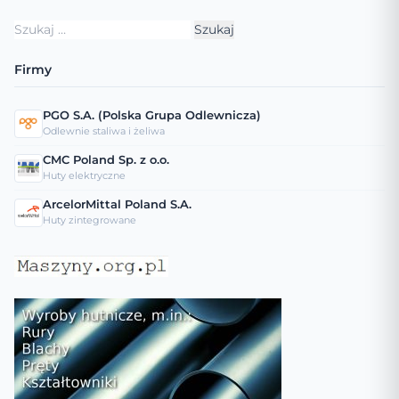
Szukaj:
Firmy
PGO S.A. (Polska Grupa Odlewnicza)
Odlewnie staliwa i żeliwa
CMC Poland Sp. z o.o.
Huty elektryczne
ArcelorMittal Poland S.A.
Huty zintegrowane