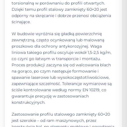
torsionalną w porównaniu do profili otwartych.
Dzięki temu profil stalowy zamknięty 60×20 jest
odporny na skręcanie i dobrze przenosi obciążenia
ścinające.
W budowie wyróżnia się gładką powierzchnię
zewnętrzną, często ocynkowaną lub malowaną
proszkowo dla ochrony antykorozyjnej. Waga
liniowa takiego profilu oscyluje wokół 1,5-2,5 kg/m,
co czyni go łatwym w transporcie i montażu.
Proces produkcji zaczyna się od walcowania blach
na gorąco, po czym następuje formowanie i
spawanie laserowe lub wysokoczęstotliwościowe,
zapewniające szczelność. Tolerancje wymiarowe są
ściśle kontrolowane według normy EN 10219, co
gwarantuje precyzję w zastosowaniach
konstrukcyjnych.
Zastosowanie profilu stalowego zamknięty 60×20
jest szerokie – od ram maszynowych, przez
konstrukcje hal, po elementy meblowe i ogrodzenia.