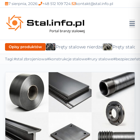
7 sierpnia, 2026
|
+48 512 109 724
|
kontakt@stal.info.pl
Pręty stalowe nierdzewne
Pręty stalow
Opisy produktów
Tagi:
#stal zbrojeniowa
#konstrukcje stalowe
#rury stalowe
#bezpieczeńs