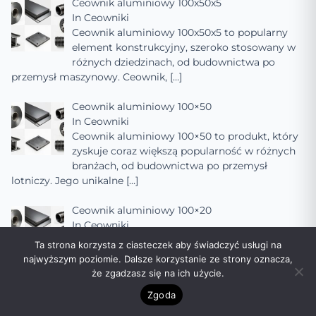
Ceownik aluminiowy 100x50x5
In
Ceowniki
Ceownik aluminiowy 100x50x5 to popularny
element konstrukcyjny, szeroko stosowany w
różnych dziedzinach, od budownictwa po
przemysł maszynowy. Ceownik,
[…]
Ceownik aluminiowy 100×50
In
Ceowniki
Ceownik aluminiowy 100×50 to produkt, który
zyskuje coraz większą popularność w różnych
branżach, od budownictwa po przemysł
lotniczy. Jego unikalne
[…]
Ceownik aluminiowy 100×20
In
Ceowniki
Ceownik aluminiowy 100×20 to popularny
Ta strona korzysta z ciasteczek aby świadczyć usługi na
produkt w branży budowlanej i przemysłowej,
najwyższym poziomie. Dalsze korzystanie ze strony oznacza,
wykorzystywany do różnych zastosowań.
że zgadzasz się na ich użycie.
Ceownik aluminiowy
[…]
Zgoda
Ceownik aluminiowy 100×100