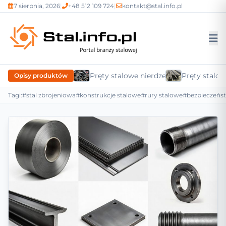
7 sierpnia, 2026
|
+48 512 109 724
|
kontakt@stal.info.pl
Pręty stalowe nierdzewne
Pręty stalow
Opisy produktów
Tagi:
#stal zbrojeniowa
#konstrukcje stalowe
#rury stalowe
#bezpieczeńs