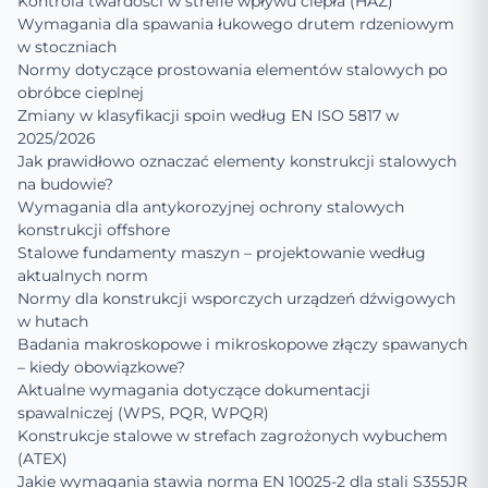
Kontrola twardości w strefie wpływu ciepła (HAZ)
Wymagania dla spawania łukowego drutem rdzeniowym
w stoczniach
Normy dotyczące prostowania elementów stalowych po
obróbce cieplnej
Zmiany w klasyfikacji spoin według EN ISO 5817 w
2025/2026
Jak prawidłowo oznaczać elementy konstrukcji stalowych
na budowie?
Wymagania dla antykorozyjnej ochrony stalowych
konstrukcji offshore
Stalowe fundamenty maszyn – projektowanie według
aktualnych norm
Normy dla konstrukcji wsporczych urządzeń dźwigowych
w hutach
Badania makroskopowe i mikroskopowe złączy spawanych
– kiedy obowiązkowe?
Aktualne wymagania dotyczące dokumentacji
spawalniczej (WPS, PQR, WPQR)
Konstrukcje stalowe w strefach zagrożonych wybuchem
(ATEX)
Jakie wymagania stawia norma EN 10025-2 dla stali S355JR