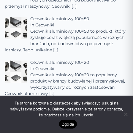
różnych dziedzinach, od budownictwa po
przemysł maszynowy. Ceownik,
[…]
Ceownik aluminiowy 100×50
In
Ceowniki
Ceownik aluminiowy 100×50 to produkt, który
zyskuje coraz większą popularność w różnych
branżach, od budownictwa po przemysł
lotniczy. Jego unikalne
[…]
Ceownik aluminiowy 100×20
In
Ceowniki
Ceownik aluminiowy 100×20 to popularny
produkt w branży budowlanej i przemysłowej,
wykorzystywany do różnych zastosowań.
Ceownik aluminiowy
[…]
Ta strona korzysta z ciasteczek aby świadczyć usługi na
Ceownik aluminiowy 100×100
najwyższym poziomie. Dalsze korzystanie ze strony oznacza,
In
Ceowniki
że zgadzasz się na ich użycie.
Ceownik aluminiowy 100×100 to popularny
Zgoda
element konstrukcyjny, szeroko stosowany w
budownictwie, przemyśle samochodowym,