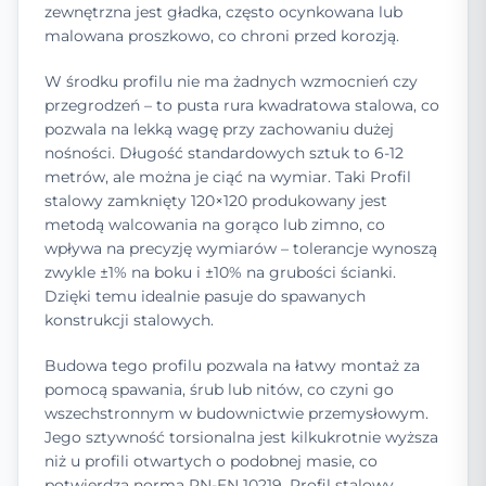
zewnętrzna jest gładka, często ocynkowana lub
malowana proszkowo, co chroni przed korozją.
W środku profilu nie ma żadnych wzmocnień czy
przegrodzeń – to pusta rura kwadratowa stalowa, co
pozwala na lekką wagę przy zachowaniu dużej
nośności. Długość standardowych sztuk to 6-12
metrów, ale można je ciąć na wymiar. Taki Profil
stalowy zamknięty 120×120 produkowany jest
metodą walcowania na gorąco lub zimno, co
wpływa na precyzję wymiarów – tolerancje wynoszą
zwykle ±1% na boku i ±10% na grubości ścianki.
Dzięki temu idealnie pasuje do spawanych
konstrukcji stalowych.
Budowa tego profilu pozwala na łatwy montaż za
pomocą spawania, śrub lub nitów, co czyni go
wszechstronnym w budownictwie przemysłowym.
Jego sztywność torsionalna jest kilkukrotnie wyższa
niż u profili otwartych o podobnej masie, co
potwierdza norma PN-EN 10219. Profil stalowy