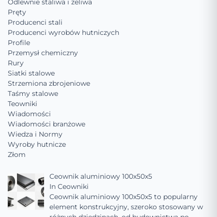
Odlewnie staliwa i żeliwa
Pręty
Producenci stali
Producenci wyrobów hutniczych
Profile
Przemysł chemiczny
Rury
Siatki stalowe
Strzemiona zbrojeniowe
Taśmy stalowe
Teowniki
Wiadomości
Wiadomości branżowe
Wiedza i Normy
Wyroby hutnicze
Złom
Ceownik aluminiowy 100x50x5
In
Ceowniki
Ceownik aluminiowy 100x50x5 to popularny
element konstrukcyjny, szeroko stosowany w