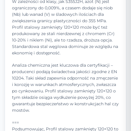
W zależności od klasy, jak S355J2H, azot (N) jest
ograniczony do 0,009%, a czasem dodaje się niob
(Nb) lub wanad (V) w śladowych ilościach dla
zwiększenia granicy plastyczności do 355 MPa.
Profil stalowy zamknięty 120×120 może być też
produkowany ze stali nierdzewnej z chromem (Cr)
10-20% i niklem (Ni), ale to rzadsza, droższa opcja.
Standardowa stal węglowa dominuje ze względu na
ekonomię i dostępność.
Analiza chemiczna jest kluczowa dla certyfikacji –
producenci podają świadectwa jakości zgodne z EN
10204. Taki skład zapewnia odporność na zmęczenie
i korozję w warunkach atmosferycznych, zwłaszcza
po cynkowaniu. Profil stalowy zamknięty 120×120 o
tym składzie osiąga wydłużenie powyżej 20%, co
gwarantuje bezpieczeństwo w konstrukcjach hal czy
mostów.
===
Podsumowując, Profil stalowy zamknięty 120×120 to