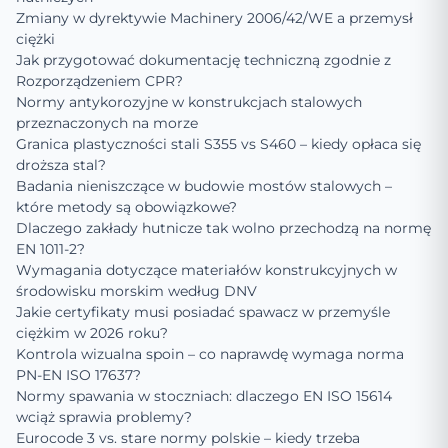
Zmiany w dyrektywie Machinery 2006/42/WE a przemysł
ciężki
Jak przygotować dokumentację techniczną zgodnie z
Rozporządzeniem CPR?
Normy antykorozyjne w konstrukcjach stalowych
przeznaczonych na morze
Granica plastyczności stali S355 vs S460 – kiedy opłaca się
droższa stal?
Badania nieniszczące w budowie mostów stalowych –
które metody są obowiązkowe?
Dlaczego zakłady hutnicze tak wolno przechodzą na normę
EN 1011-2?
Wymagania dotyczące materiałów konstrukcyjnych w
środowisku morskim według DNV
Jakie certyfikaty musi posiadać spawacz w przemyśle
ciężkim w 2026 roku?
Kontrola wizualna spoin – co naprawdę wymaga norma
PN-EN ISO 17637?
Normy spawania w stoczniach: dlaczego EN ISO 15614
wciąż sprawia problemy?
Eurocode 3 vs. stare normy polskie – kiedy trzeba