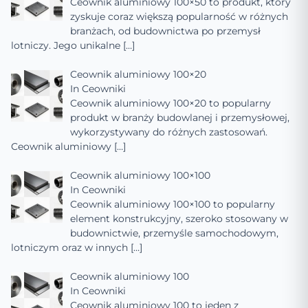
Ceownik aluminiowy 100×50 to produkt, który
zyskuje coraz większą popularność w różnych
branżach, od budownictwa po przemysł
lotniczy. Jego unikalne
[…]
Ceownik aluminiowy 100×20
In
Ceowniki
Ceownik aluminiowy 100×20 to popularny
produkt w branży budowlanej i przemysłowej,
wykorzystywany do różnych zastosowań.
Ceownik aluminiowy
[…]
Ceownik aluminiowy 100×100
In
Ceowniki
Ceownik aluminiowy 100×100 to popularny
element konstrukcyjny, szeroko stosowany w
budownictwie, przemyśle samochodowym,
lotniczym oraz w innych
[…]
Ceownik aluminiowy 100
In
Ceowniki
Ceownik aluminiowy 100 to jeden z