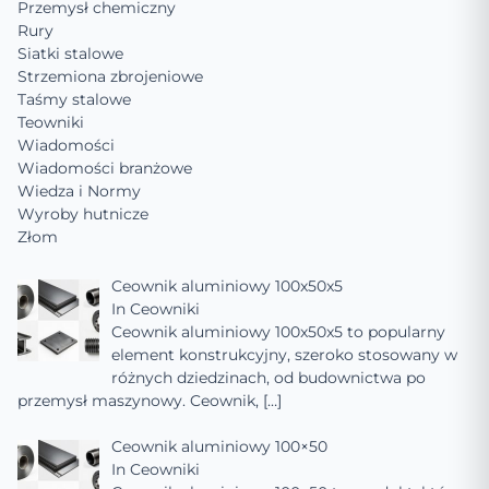
Przemysł chemiczny
Rury
Siatki stalowe
Strzemiona zbrojeniowe
Taśmy stalowe
Teowniki
Wiadomości
Wiadomości branżowe
Wiedza i Normy
Wyroby hutnicze
Złom
Ceownik aluminiowy 100x50x5
In
Ceowniki
Ceownik aluminiowy 100x50x5 to popularny
element konstrukcyjny, szeroko stosowany w
różnych dziedzinach, od budownictwa po
przemysł maszynowy. Ceownik,
[…]
Ceownik aluminiowy 100×50
In
Ceowniki