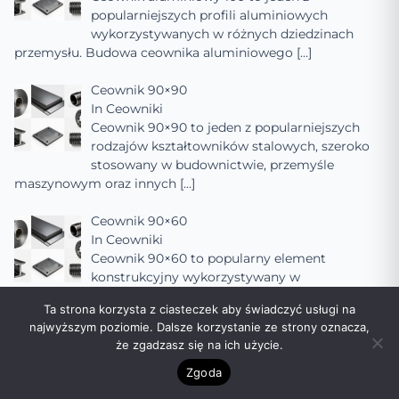
popularniejszych profili aluminiowych
wykorzystywanych w różnych dziedzinach
przemysłu. Budowa ceownika aluminiowego
[…]
Ceownik 90×90
In
Ceowniki
Ceownik 90×90 to jeden z popularniejszych
rodzajów kształtowników stalowych, szeroko
stosowany w budownictwie, przemyśle
maszynowym oraz innych
[…]
Ceownik 90×60
In
Ceowniki
Ceownik 90×60 to popularny element
konstrukcyjny wykorzystywany w
budownictwie, inżynierii mechanicznej oraz
Ta strona korzysta z ciasteczek aby świadczyć usługi na
innych dziedzinach, gdzie wymagana jest
[…]
najwyższym poziomie. Dalsze korzystanie ze strony oznacza,
że zgadzasz się na ich użycie.
Ceownik 90×50
In
Ceowniki
Zgoda
Ceownik 90×50 to popularny rodzaj