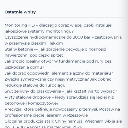
Ostatnie wpisy
Monitoring HD – dlaczego coraz więcej osób instaluje
jakościowe systemy monitoringu?
Czyszczenie hydrodynamiczne do 3000 bar – zastosowania
w przemyśle ciężkim i lekkim
Stal w betonie — jak zbrojenie decyduje o nośności
nawierzchni pod ciężki sprzęt
Jak zrobić idealny otwór w fundamencie pod rury bez
uszkodzenia domu?
Jak dobrać odpowiedni element złączny do materiału?
Zwężka symetryczna czy niesymetryczna? Jak dobrać
redukcję stalową do rurociągu
Śrut żeliwny do piaskowania – jaki kształt warto wybrać?
Płyty stalowe drogowe – kiedy sprawdzają się lepiej niż
betonowe i kompozytowe?
Precyzja, która definiuje nowoczesny przemysł. Postaw na
profesjonalne cięcie laserem w Rzeszowie
Globalna produkcja stali: Chiny hamują, Wietnam wbija się
do TOP 10. Raport za marzec–maj 2026