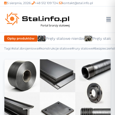
5 sierpnia, 2026
|
+48 512 109 724
|
kontakt@stal.info.pl
Pręty stalowe nierdzewne
Pręty stalow
Opisy produktów
Tagi:
#stal zbrojeniowa
#konstrukcje stalowe
#rury stalowe
#bezpieczeńs