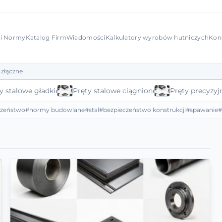
 i Normy
Katalog Firm
Wiadomości
Kalkulatory wyrobów hutniczych
Kon
 złączne
y stalowe gładkie
Pręty stalowe ciągnione
Pręty precyzyj
czeństwo
#normy budowlane
#stal
#bezpieczeństwo konstrukcji
#spawanie