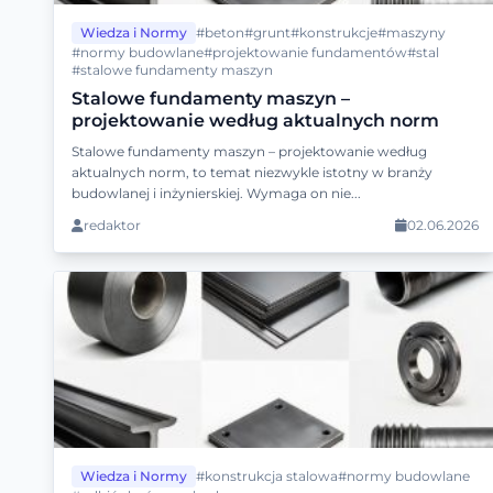
Wiedza i Normy
#beton
#grunt
#konstrukcje
#maszyny
#normy budowlane
#projektowanie fundamentów
#stal
#stalowe fundamenty maszyn
Stalowe fundamenty maszyn –
projektowanie według aktualnych norm
Stalowe fundamenty maszyn – projektowanie według
aktualnych norm, to temat niezwykle istotny w branży
budowlanej i inżynierskiej. Wymaga on nie...
redaktor
02.06.2026
Wiedza i Normy
#konstrukcja stalowa
#normy budowlane