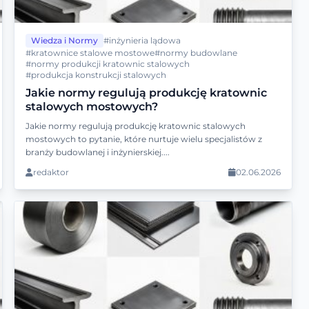
Wiedza i Normy
#inżynieria lądowa
#kratownice stalowe mostowe
#normy budowlane
#normy produkcji kratownic stalowych
#produkcja konstrukcji stalowych
Jakie normy regulują produkcję kratownic
stalowych mostowych?
Jakie normy regulują produkcję kratownic stalowych
mostowych to pytanie, które nurtuje wielu specjalistów z
branży budowlanej i inżynierskiej....
redaktor
02.06.2026