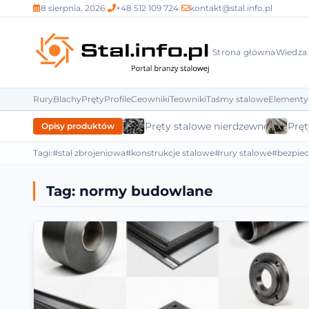
8 sierpnia, 2026
|
+48 512 109 724
|
kontakt@stal.info.pl
Strona główna
Wiedza
Rury
Blachy
Pręty
Profile
Ceowniki
Teowniki
Taśmy stalowe
Elementy
Pręty stalowe nierdzewne
Pręt
Opisy produktów
Tagi:
#stal zbrojeniowa
#konstrukcje stalowe
#rury stalowe
#bezpie
Tag:
normy budowlane