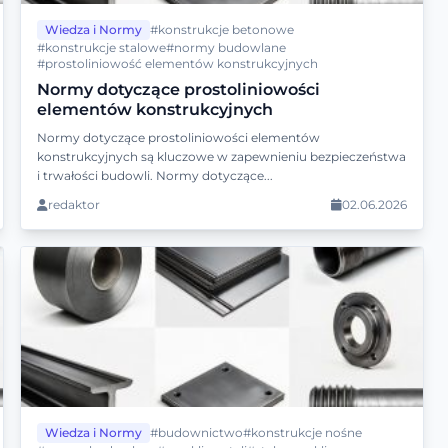
Wiedza i Normy
#konstrukcje betonowe
#konstrukcje stalowe
#normy budowlane
#prostoliniowość elementów konstrukcyjnych
Normy dotyczące prostoliniowości
elementów konstrukcyjnych
Normy dotyczące prostoliniowości elementów
konstrukcyjnych są kluczowe w zapewnieniu bezpieczeństwa
i trwałości budowli. Normy dotyczące...
redaktor
02.06.2026
Wiedza i Normy
#budownictwo
#konstrukcje nośne