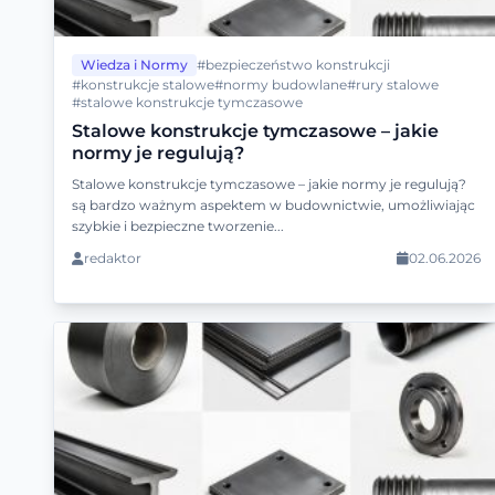
Wiedza i Normy
#bezpieczeństwo konstrukcji
#konstrukcje stalowe
#normy budowlane
#rury stalowe
#stalowe konstrukcje tymczasowe
Stalowe konstrukcje tymczasowe – jakie
normy je regulują?
Stalowe konstrukcje tymczasowe – jakie normy je regulują?
są bardzo ważnym aspektem w budownictwie, umożliwiając
szybkie i bezpieczne tworzenie...
redaktor
02.06.2026