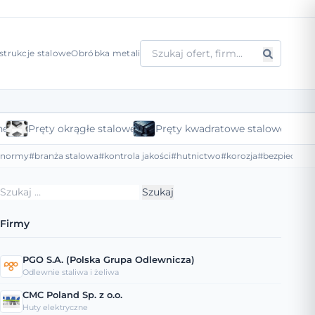
strukcje stalowe
Obróbka metali
ne
Pręty okrągłe stalowe
Pręty kwadratowe stalowe
#normy
#branża stalowa
#kontrola jakości
#hutnictwo
#korozja
#bezpieczeńs
Szukaj:
Firmy
PGO S.A. (Polska Grupa Odlewnicza)
Odlewnie staliwa i żeliwa
CMC Poland Sp. z o.o.
Huty elektryczne