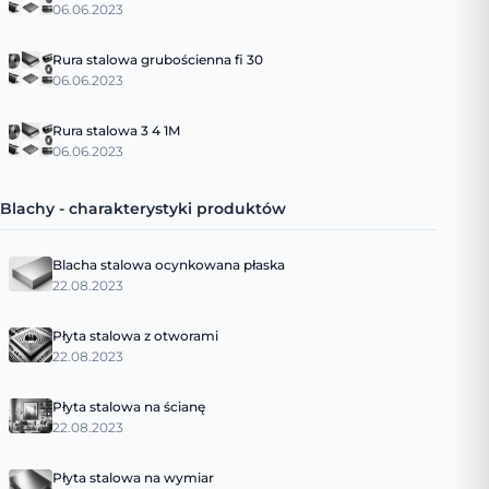
06.06.2023
Rura stalowa grubościenna fi 30
06.06.2023
Rura stalowa 3 4 1M
06.06.2023
Blachy - charakterystyki produktów
Blacha stalowa ocynkowana płaska
22.08.2023
Płyta stalowa z otworami
22.08.2023
Płyta stalowa na ścianę
22.08.2023
Płyta stalowa na wymiar