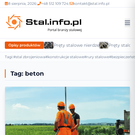
8 sierpnia, 2026
|
+48 512 109 724
|
kontakt@stal.info.pl
Pręty stalowe nierdzewne
Pręty stalow
Opisy produktów
Tagi:
#stal zbrojeniowa
#konstrukcje stalowe
#rury stalowe
#bezpieczeńs
Tag:
beton