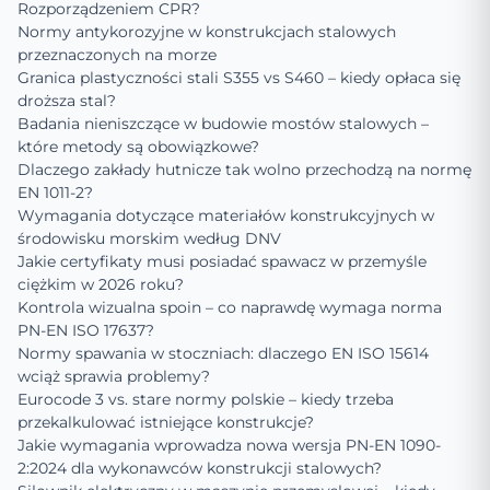
Rozporządzeniem CPR?
Normy antykorozyjne w konstrukcjach stalowych
przeznaczonych na morze
Granica plastyczności stali S355 vs S460 – kiedy opłaca się
droższa stal?
Badania nieniszczące w budowie mostów stalowych –
które metody są obowiązkowe?
Dlaczego zakłady hutnicze tak wolno przechodzą na normę
EN 1011-2?
Wymagania dotyczące materiałów konstrukcyjnych w
środowisku morskim według DNV
Jakie certyfikaty musi posiadać spawacz w przemyśle
ciężkim w 2026 roku?
Kontrola wizualna spoin – co naprawdę wymaga norma
PN-EN ISO 17637?
Normy spawania w stoczniach: dlaczego EN ISO 15614
wciąż sprawia problemy?
Eurocode 3 vs. stare normy polskie – kiedy trzeba
przekalkulować istniejące konstrukcje?
Jakie wymagania wprowadza nowa wersja PN-EN 1090-
2:2024 dla wykonawców konstrukcji stalowych?