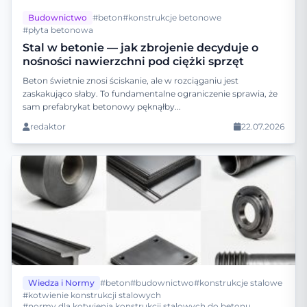
Budownictwo
#beton
#konstrukcje betonowe
#płyta betonowa
Stal w betonie — jak zbrojenie decyduje o
nośności nawierzchni pod ciężki sprzęt
Beton świetnie znosi ściskanie, ale w rozciąganiu jest
zaskakująco słaby. To fundamentalne ograniczenie sprawia, że
sam prefabrykat betonowy pęknąłby...
redaktor
22.07.2026
Wiedza i Normy
#beton
#budownictwo
#konstrukcje stalowe
#kotwienie konstrukcji stalowych
#normy dla kotwienia konstrukcji stalowych do betonu