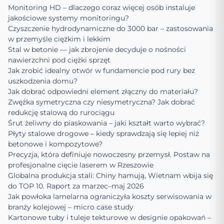
Monitoring HD – dlaczego coraz więcej osób instaluje
jakościowe systemy monitoringu?
Czyszczenie hydrodynamiczne do 3000 bar – zastosowania
w przemyśle ciężkim i lekkim
Stal w betonie — jak zbrojenie decyduje o nośności
nawierzchni pod ciężki sprzęt
Jak zrobić idealny otwór w fundamencie pod rury bez
uszkodzenia domu?
Jak dobrać odpowiedni element złączny do materiału?
Zwężka symetryczna czy niesymetryczna? Jak dobrać
redukcję stalową do rurociągu
Śrut żeliwny do piaskowania – jaki kształt warto wybrać?
Płyty stalowe drogowe – kiedy sprawdzają się lepiej niż
betonowe i kompozytowe?
Precyzja, która definiuje nowoczesny przemysł. Postaw na
profesjonalne cięcie laserem w Rzeszowie
Globalna produkcja stali: Chiny hamują, Wietnam wbija się
do TOP 10. Raport za marzec–maj 2026
Jak powłoka lamelarna ograniczyła koszty serwisowania w
branży kolejowej – micro case study
Kartonowe tuby i tuleje tekturowe w designie opakowań –