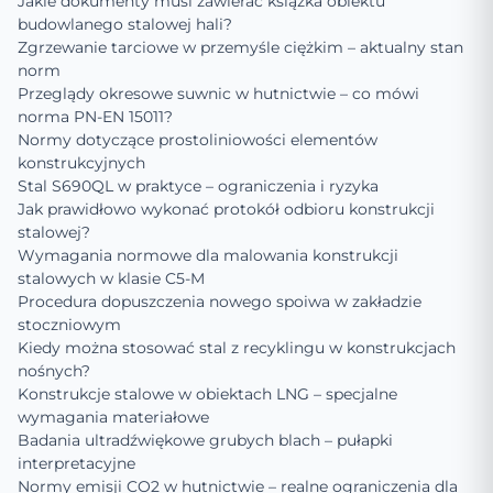
Jakie dokumenty musi zawierać książka obiektu
budowlanego stalowej hali?
Zgrzewanie tarciowe w przemyśle ciężkim – aktualny stan
norm
Przeglądy okresowe suwnic w hutnictwie – co mówi
norma PN-EN 15011?
Normy dotyczące prostoliniowości elementów
konstrukcyjnych
Stal S690QL w praktyce – ograniczenia i ryzyka
Jak prawidłowo wykonać protokół odbioru konstrukcji
stalowej?
Wymagania normowe dla malowania konstrukcji
stalowych w klasie C5-M
Procedura dopuszczenia nowego spoiwa w zakładzie
stoczniowym
Kiedy można stosować stal z recyklingu w konstrukcjach
nośnych?
Konstrukcje stalowe w obiektach LNG – specjalne
wymagania materiałowe
Badania ultradźwiękowe grubych blach – pułapki
interpretacyjne
Normy emisji CO2 w hutnictwie – realne ograniczenia dla