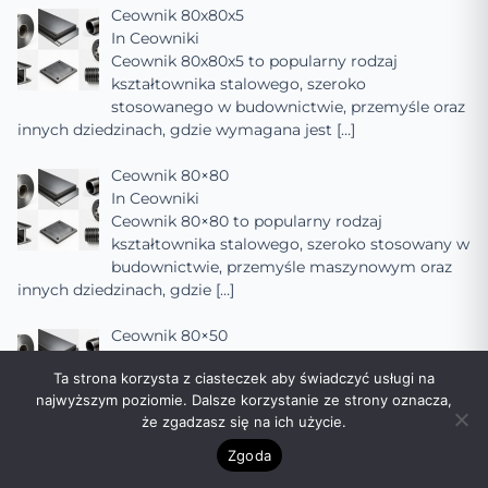
Ceownik 80x80x5
In
Ceowniki
Ceownik 80x80x5 to popularny rodzaj
kształtownika stalowego, szeroko
stosowanego w budownictwie, przemyśle oraz
innych dziedzinach, gdzie wymagana jest
[…]
Ceownik 80×80
In
Ceowniki
Ceownik 80×80 to popularny rodzaj
kształtownika stalowego, szeroko stosowany w
budownictwie, przemyśle maszynowym oraz
innych dziedzinach, gdzie
[…]
Ceownik 80×50
In
Ceowniki
Ta strona korzysta z ciasteczek aby świadczyć usługi na
Ceownik 80×50 to popularny profil stalowy,
najwyższym poziomie. Dalsze korzystanie ze strony oznacza,
szeroko stosowany w budownictwie,
że zgadzasz się na ich użycie.
przemyśle maszynowym oraz innych
dziedzinach, gdzie wymagana jest
[…]
Zgoda