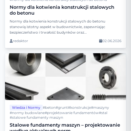
Normy dla kotwienia konstrukcji stalowych
do betonu
Normy dla kotwienia konstrukcji stalowych do betonu
stanowią istotny aspekt w budownictwie, zapewniając
bezpieczeństwo i trwałość budynków oraz...
redaktor
02.06.2026
Wiedza i Normy
#beton
#grunt
#konstrukcje
#maszyny
#normy budowlane
#projektowanie fundamentów
#stal
#stalowe fundamenty maszyn
Stalowe fundamenty maszyn – projektowanie
według aktualnych norm