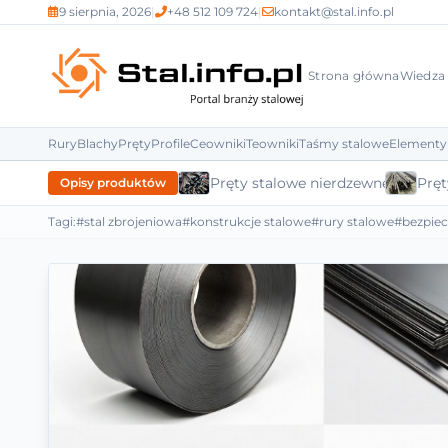
9 sierpnia, 2026
|
+48 512 109 724
|
kontakt@stal.info.pl
Strona główna
Wiedza
Rury
Blachy
Pręty
Profile
Ceowniki
Teowniki
Taśmy stalowe
Elementy
Pręty stalowe nierdzewne
Pręt
Opisy produktów
Tagi:
#stal zbrojeniowa
#konstrukcje stalowe
#rury stalowe
#bezpie