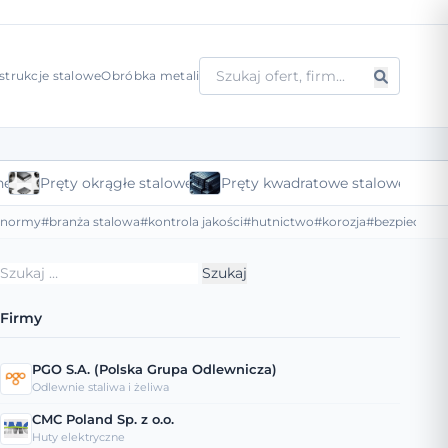
strukcje stalowe
Obróbka metali
ne
Pręty okrągłe stalowe
Pręty kwadratowe stalowe
#normy
#branża stalowa
#kontrola jakości
#hutnictwo
#korozja
#bezpieczeńs
Szukaj:
Firmy
PGO S.A. (Polska Grupa Odlewnicza)
Odlewnie staliwa i żeliwa
CMC Poland Sp. z o.o.
Huty elektryczne