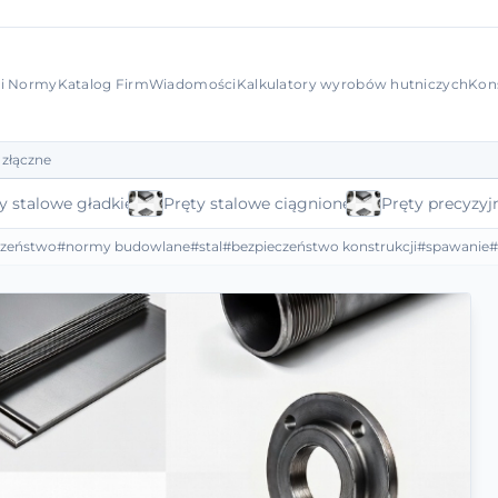
 i Normy
Katalog Firm
Wiadomości
Kalkulatory wyrobów hutniczych
Kon
 złączne
y stalowe gładkie
Pręty stalowe ciągnione
Pręty precyzyj
czeństwo
#normy budowlane
#stal
#bezpieczeństwo konstrukcji
#spawanie