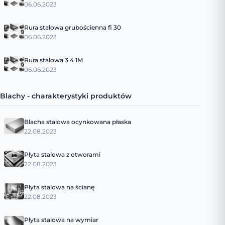
06.06.2023
Rura stalowa grubościenna fi 30
06.06.2023
Rura stalowa 3 4 1M
06.06.2023
Blachy - charakterystyki produktów
Blacha stalowa ocynkowana płaska
22.08.2023
Płyta stalowa z otworami
22.08.2023
Płyta stalowa na ścianę
22.08.2023
Płyta stalowa na wymiar