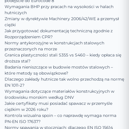
podejście do Eurocode 8
Wymagania BHP przy pracach na wysokości w halach
hutniczych
Zmiany w dyrektywie Machinery 2006/42/WE a przemysł
ciężki
Jak przygotować dokumentację techniczną zgodnie z
Rozporządzeniem CPR?
Normy antykorozyjne w konstrukcjach stalowych
przeznaczonych na morze
Granica plastyczności stali S355 vs S460 – kiedy opłaca się
droższa stal?
Badania nieniszczące w budowie mostów stalowych –
które metody są obowiązkowe?
Dlaczego zakłady hutnicze tak wolno przechodzą na normę
EN 1011-2?
Wymagania dotyczące materiałów konstrukcyjnych w
środowisku morskim według DNV
Jakie certyfikaty musi posiadać spawacz w przemyśle
ciężkim w 2026 roku?
Kontrola wizualna spoin – co naprawdę wymaga norma
PN-EN ISO 17637?
Normy spawania w stoczniach: dlaczego EN ISO 15614