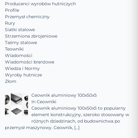
Producenci wyrobów hutniczych
Profile
Przemysł chemiczny
Rury
Siatki stalowe
Strzemiona zbrojeniowe
Taśmy stalowe
Teowniki
Wiadomości
Wiadomości branżowe
Wiedza i Normy
Wyroby hutnicze
Złom
Ceownik aluminiowy 100x50x5
In
Ceowniki
Ceownik aluminiowy 100x50x5 to popularny
element konstrukcyjny, szeroko stosowany w
różnych dziedzinach, od budownictwa po
przemysł maszynowy. Ceownik,
[…]