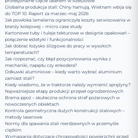
profesjonalne cięcie laserem w Rzeszowie
Globalna produkcja stali: Chiny hamują, Wietnam wbija się
do TOP 10. Raport za marzec–maj 2026
Jak powłoka lamelarna ograniczyła koszty serwisowania w
branży kolejowej – micro case study
Kartonowe tuby i tuleje tekturowe w designie opakowań –
połączenie estetyki i funkcjonalności
Jak dobrać łożysko ślizgowe do pracy w wysokich
temperaturach?
Jak rozpoznać, czy błąd pozycjonowania wynika z
mechaniki, napędu czy enkodera?
Odkuwki aluminiowe – kiedy warto wybrać aluminium
zamiast stali?
Kiedy wiadomo, że w traktorze należy wymienić sprężyny?
Najważniejsze etapy produkcji przęseł ogrodzeniowych
Brama ppoż – skuteczna ochrona stref pożarowych w
nowoczesnych obiektach
Kontrola geometryczna dużych konstrukcji stalowych –
metody laserowe
Normy dla spawania stali nierdzewnych w przemyśle
ciężkim
Wymagania dotyczące chropowatości powierzchni przed