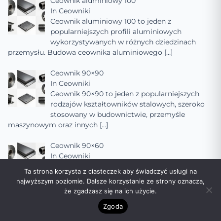
Ceownik aluminiowy 100
In
Ceowniki
Ceownik aluminiowy 100 to jeden z
popularniejszych profili aluminiowych
wykorzystywanych w różnych dziedzinach
przemysłu. Budowa ceownika aluminiowego
[…]
Ceownik 90×90
In
Ceowniki
Ceownik 90×90 to jeden z popularniejszych
rodzajów kształtowników stalowych, szeroko
stosowany w budownictwie, przemyśle
maszynowym oraz innych
[…]
Ceownik 90×60
In
Ceowniki
Ceownik 90×60 to popularny element
Ta strona korzysta z ciasteczek aby świadczyć usługi na
konstrukcyjny wykorzystywany w
najwyższym poziomie. Dalsze korzystanie ze strony oznacza,
budownictwie, inżynierii mechanicznej oraz
że zgadzasz się na ich użycie.
innych dziedzinach, gdzie wymagana jest
[…]
Zgoda
Ceownik 90×50