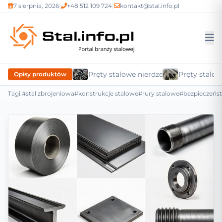
7 sierpnia, 2026
|
+48 512 109 724
|
kontakt@stal.info.pl
Pręty stalowe nierdzewne
Pręty stalow
Opisy produktów
Tagi:
#stal zbrojeniowa
#konstrukcje stalowe
#rury stalowe
#bezpieczeńs