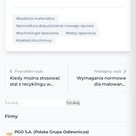
#badania materiałów
#procedura dopuszczenia nowego spoiwa
#technologie spawania
#testy spawania
#zakład stoczniowy
Poprzedni wpis
Następny wpis
Kiedy można stosować
Wymagania normowe
stal z recyklingu w
dla malowania
konstrukcjach
konstrukcji stalowych
nośnych?
w klasie C5-M
Szukaj:
Firmy
PGO S.A. (Polska Grupa Odlewnicza)