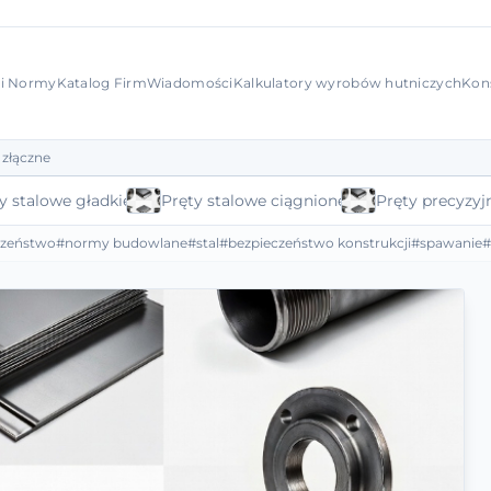
 i Normy
Katalog Firm
Wiadomości
Kalkulatory wyrobów hutniczych
Kon
 złączne
y stalowe gładkie
Pręty stalowe ciągnione
Pręty precyzyj
czeństwo
#normy budowlane
#stal
#bezpieczeństwo konstrukcji
#spawanie