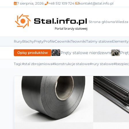
7 sierpnia, 2026
|
+48 512 109 724
|
kontakt@stal.info.pl
Strona główna
Wiedza
Rury
Blachy
Pręty
Profile
Ceowniki
Teowniki
Taśmy stalowe
Elementy
Pręty stalowe nierdzewne
Pręt
Opisy produktów
Tagi:
#stal zbrojeniowa
#konstrukcje stalowe
#rury stalowe
#bezpie