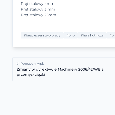
Pręt stalowy 4mm
Pręt stalowy 3 mm
Pręt stalowy 25mm
#bezpieczeństwo pracy
#bhp
#hala hutnicza
#pr
Poprzedni wpis
Zmiany w dyrektywie Machinery 2006/42/WE a
przemysł ciężki