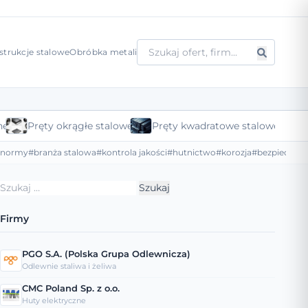
strukcje stalowe
Obróbka metali
ne
Pręty okrągłe stalowe
Pręty kwadratowe stalowe
#normy
#branża stalowa
#kontrola jakości
#hutnictwo
#korozja
#bezpieczeńs
Szukaj:
Firmy
PGO S.A. (Polska Grupa Odlewnicza)
Odlewnie staliwa i żeliwa
CMC Poland Sp. z o.o.
Huty elektryczne