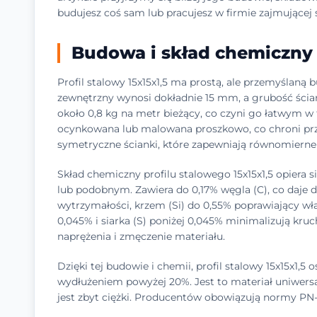
budujesz coś sam lub pracujesz w firmie zajmującej s
Budowa i skład chemiczny p
Profil stalowy 15x15x1,5 ma prostą, ale przemyślaną
zewnętrzny wynosi dokładnie 15 mm, a grubość ściank
około 0,8 kg na metr bieżący, co czyni go łatwym w 
ocynkowana lub malowana proszkowo, co chroni prz
symetryczne ścianki, które zapewniają równomierne 
Skład chemiczny profilu stalowego 15x15x1,5 opiera s
lub podobnym. Zawiera do 0,17% węgla (C), co daje 
wytrzymałości, krzem (Si) do 0,55% poprawiający wła
0,045% i siarka (S) poniżej 0,045% minimalizują kruch
naprężenia i zmęczenie materiału.
Dzięki tej budowie i chemii, profil stalowy 15x15x1,
wydłużeniem powyżej 20%. Jest to materiał uniwersa
jest zbyt ciężki. Producentów obowiązują normy PN-