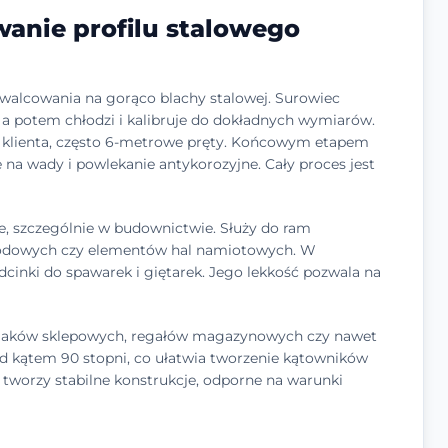
wanie profilu stalowego
d walcowania na gorąco blachy stalowej. Surowiec
, a potem chłodzi i kalibruje do dokładnych wymiarów.
ez klienta, często 6-metrowe pręty. Końcowym etapem
e na wady i powlekanie antykorozyjne. Cały proces jest
kie, szczególnie w budownictwie. Służy do ram
rodowych czy elementów hal namiotowych. W
cinki do spawarek i giętarek. Jego lekkość pozwala na
stojaków sklepowych, regałów magazynowych czy nawet
d kątem 90 stopni, co ułatwia tworzenie kątowników
 tworzy stabilne konstrukcje, odporne na warunki