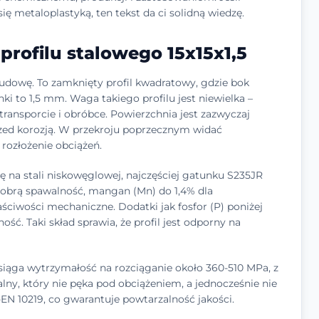
ię metaloplastyką, ten tekst da ci solidną wiedzę.
rofilu stalowego 15x15x1,5
 budowę. To zamknięty profil kwadratowy, gdzie bok
i to 1,5 mm. Waga takiego profilu jest niewielka –
transporcie i obróbce. Powierzchnia jest zazwyczaj
ed korozją. W przekroju poprzecznym widać
rozłożenie obciążeń.
ię na stali niskowęglowej, najczęściej gatunku S235JR
dobrą spawalność, mangan (Mn) do 1,4% dla
ściwości mechaniczne. Dodatki jak fosfor (P) poniżej
ość. Taki skład sprawia, że profil jest odporny na
5 osiąga wytrzymałość na rozciąganie około 360-510 MPa, z
lny, który nie pęka pod obciążeniem, a jednocześnie nie
EN 10219, co gwarantuje powtarzalność jakości.