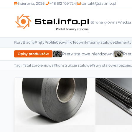
6 sierpnia, 2026
|
+48 512 109 724
|
kontakt@stal.info.pl
Strona główna
Wiedza
Rury
Blachy
Pręty
Profile
Ceowniki
Teowniki
Taśmy stalowe
Elementy
Pręty stalowe nierdzewne
Pręt
Opisy produktów
Tagi:
#stal zbrojeniowa
#konstrukcje stalowe
#rury stalowe
#bezpie