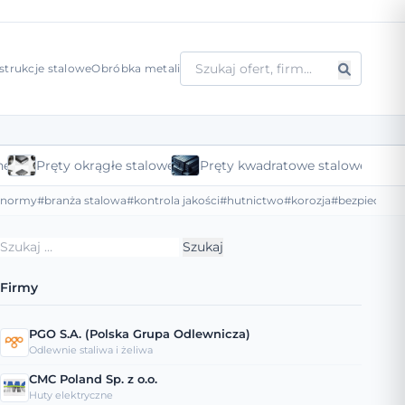
strukcje stalowe
Obróbka metali
ne
Pręty okrągłe stalowe
Pręty kwadratowe stalowe
#normy
#branża stalowa
#kontrola jakości
#hutnictwo
#korozja
#bezpieczeńs
Szukaj:
Firmy
PGO S.A. (Polska Grupa Odlewnicza)
Odlewnie staliwa i żeliwa
CMC Poland Sp. z o.o.
Huty elektryczne