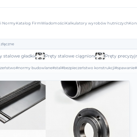
 i Normy
Katalog Firm
Wiadomości
Kalkulatory wyrobów hutniczych
Kon
 złączne
y stalowe gładkie
Pręty stalowe ciągnione
Pręty precyzyj
czeństwo
#normy budowlane
#stal
#bezpieczeństwo konstrukcji
#spawanie