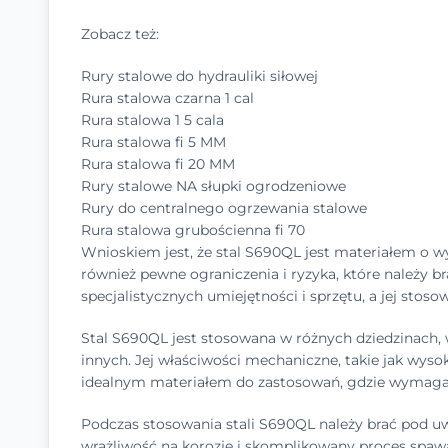
Zobacz też:
Rury stalowe do hydrauliki siłowej
Rura stalowa czarna 1 cal
Rura stalowa 1 5 cala
Rura stalowa fi 5 MM
Rura stalowa fi 20 MM
Rury stalowe NA słupki ogrodzeniowe
Rury do centralnego ogrzewania stalowe
Rura stalowa grubościenna fi 70
Wnioskiem jest, że stal S690QL jest materiałem o 
również pewne ograniczenia i ryzyka, które należy
specjalistycznych umiejętności i sprzętu, a jej st
Stal S690QL jest stosowana w różnych dziedzinach
innych. Jej właściwości mechaniczne, takie jak wysok
idealnym materiałem do zastosowań, gdzie wymagan
Podczas stosowania stali S690QL należy brać pod uwa
wrażliwość na korozję i skomplikowany proces spaw