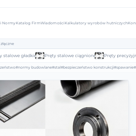
 i Normy
Katalog Firm
Wiadomości
Kalkulatory wyrobów hutniczych
Kon
 złączne
y stalowe gładkie
Pręty stalowe ciągnione
Pręty precyzyj
czeństwo
#normy budowlane
#stal
#bezpieczeństwo konstrukcji
#spawanie