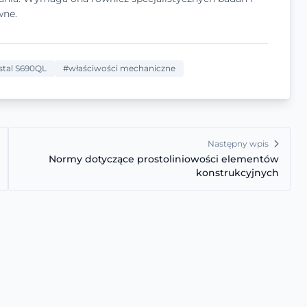
wne.
stal S690QL
#właściwości mechaniczne
Następny wpis
Normy dotyczące prostoliniowości elementów
konstrukcyjnych