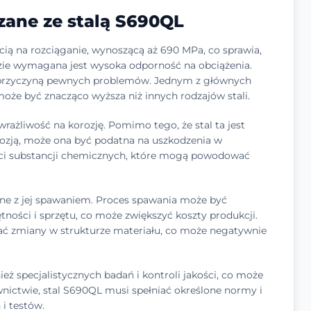
zane ze stalą S690QL
ią na rozciąganie, wynoszącą aż 690 MPa, co sprawia,
zie wymagana jest wysoka odporność na obciążenia.
 przyczyną pewnych problemów. Jednym z głównych
 może być znacząco wyższa niż innych rodzajów stali.
rażliwość na korozję. Pomimo tego, że stal ta jest
rozją, może ona być podatna na uszkodzenia w
ści substancji chemicznych, które mogą powodować
ne z jej spawaniem. Proces spawania może być
ości i sprzętu, co może zwiększyć koszty produkcji.
 zmiany w strukturze materiału, co może negatywnie
ż specjalistycznych badań i kontroli jakości, co może
nictwie, stal S690QL musi spełniać określone normy i
i testów.