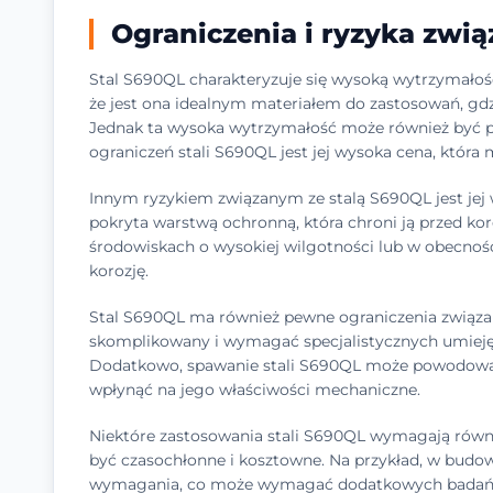
Ograniczenia i ryzyka zwią
Stal S690QL charakteryzuje się wysoką wytrzymałośc
że jest ona idealnym materiałem do zastosowań, gd
Jednak ta wysoka wytrzymałość może również być
ograniczeń stali S690QL jest jej wysoka cena, która
Innym ryzykiem związanym ze stalą S690QL jest jej w
pokryta warstwą ochronną, która chroni ją przed ko
środowiskach o wysokiej wilgotności lub w obecno
korozję.
Stal S690QL ma również pewne ograniczenia związa
skomplikowany i wymagać specjalistycznych umiejętn
Dodatkowo, spawanie stali S690QL może powodować
wpłynąć na jego właściwości mechaniczne.
Niektóre zastosowania stali S690QL wymagają równie
być czasochłonne i kosztowne. Na przykład, w budow
wymagania, co może wymagać dodatkowych badań 