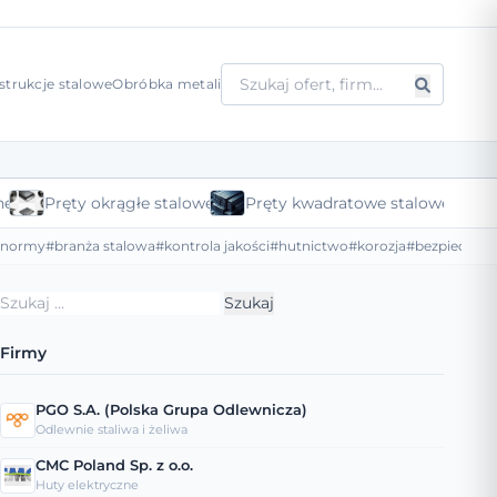
strukcje stalowe
Obróbka metali
ne
Pręty okrągłe stalowe
Pręty kwadratowe stalowe
#normy
#branża stalowa
#kontrola jakości
#hutnictwo
#korozja
#bezpieczeńs
Szukaj:
Firmy
PGO S.A. (Polska Grupa Odlewnicza)
Odlewnie staliwa i żeliwa
CMC Poland Sp. z o.o.
Huty elektryczne