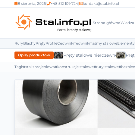
8 sierpnia, 2026
|
+48 512 109 724
|
kontakt@stal.info.pl
Strona główna
Wiedza
Rury
Blachy
Pręty
Profile
Ceowniki
Teowniki
Taśmy stalowe
Elementy
Pręty stalowe nierdzewne
Pręt
Opisy produktów
Tagi:
#stal zbrojeniowa
#konstrukcje stalowe
#rury stalowe
#bezpie