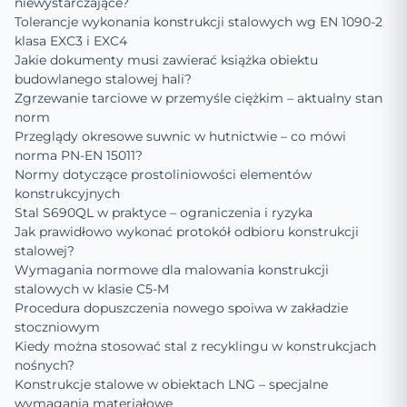
niewystarczające?
Tolerancje wykonania konstrukcji stalowych wg EN 1090-2
klasa EXC3 i EXC4
Jakie dokumenty musi zawierać książka obiektu
budowlanego stalowej hali?
Zgrzewanie tarciowe w przemyśle ciężkim – aktualny stan
norm
Przeglądy okresowe suwnic w hutnictwie – co mówi
norma PN-EN 15011?
Normy dotyczące prostoliniowości elementów
konstrukcyjnych
Stal S690QL w praktyce – ograniczenia i ryzyka
Jak prawidłowo wykonać protokół odbioru konstrukcji
stalowej?
Wymagania normowe dla malowania konstrukcji
stalowych w klasie C5-M
Procedura dopuszczenia nowego spoiwa w zakładzie
stoczniowym
Kiedy można stosować stal z recyklingu w konstrukcjach
nośnych?
Konstrukcje stalowe w obiektach LNG – specjalne
wymagania materiałowe