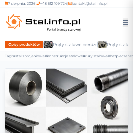
7 sierpnia, 2026
|
+48 512 109 724
|
kontakt@stal.info.pl
Pręty stalowe nierdzewne
Pręty stalow
Opisy produktów
Tagi:
#stal zbrojeniowa
#konstrukcje stalowe
#rury stalowe
#bezpieczeńs