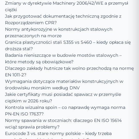
Zmiany w dyrektywie Machinery 2006/42/WE a przemysł
ciężki
Jak przygotować dokumentację techniczną zgodnie z
Rozporządzeniem CPR?
Normy antykorozyjne w konstrukcjach stalowych
przeznaczonych na morze
Granica plastyczności stali S355 vs S460 – kiedy opłaca się
droższa stal?
Badania nieniszczące w budowie mostów stalowych –
które metody są obowiązkowe?
Dlaczego zakłady hutnicze tak wolno przechodzą na normę
EN 1011-2?
Wymagania dotyczące materiałów konstrukcyjnych w
środowisku morskim według DNV
Jakie certyfikaty musi posiadać spawacz w przemyśle
ciężkim w 2026 roku?
Kontrola wizualna spoin – co naprawdę wymaga norma
PN-EN ISO 17637?
Normy spawania w stoczniach: dlaczego EN ISO 15614
wciąż sprawia problemy?
Eurocode 3 vs. stare normy polskie – kiedy trzeba