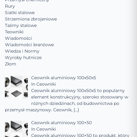
Rury
Siatki stalowe
Strzemiona zbrojeniowe
Taśmy stalowe
Teowniki
Wiadomości
Wiadomości branżowe
Wiedza i Normy
Wyroby hutnicze
Złom
Ceownik aluminiowy 100x50x5
In
Ceowniki
Ceownik aluminiowy 100x50x5 to popularny
element konstrukcyjny, szeroko stosowany w
różnych dziedzinach, od budownictwa po
przemysł maszynowy. Ceownik,
[…]
Ceownik aluminiowy 100×50
In
Ceowniki
Ceownik aluminiowy 100×50 to produkt, który