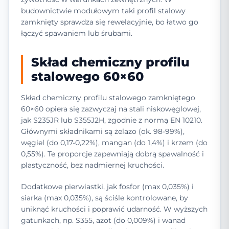
budownictwie modułowym taki profil stalowy
zamknięty sprawdza się rewelacyjnie, bo łatwo go
łączyć spawaniem lub śrubami.
Skład chemiczny profilu
stalowego 60×60
Skład chemiczny profilu stalowego zamkniętego
60×60 opiera się zazwyczaj na stali niskowęglowej,
jak S235JR lub S355J2H, zgodnie z normą EN 10210.
Głównymi składnikami są żelazo (ok. 98-99%),
węgiel (do 0,17-0,22%), mangan (do 1,4%) i krzem (do
0,55%). Te proporcje zapewniają dobrą spawalność i
plastyczność, bez nadmiernej kruchości.
Dodatkowe pierwiastki, jak fosfor (max 0,035%) i
siarka (max 0,035%), są ściśle kontrolowane, by
uniknąć kruchości i poprawić udarność. W wyższych
gatunkach, np. S355, azot (do 0,009%) i wanad