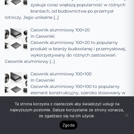
zyskuje coraz większą popularność w różnych
branżach, od budownictwa po przemysł
lotniczy. Jego unikalne
[…]
Ceownik aluminiowy 100×20
In
Ceowniki
Ceownik aluminiowy 100×20 to popularny
produkt w branży budowlanej i przemysłowej,
wykorzystywany do różnych zastosowań.
Ceownik aluminiowy
[…]
Ceownik aluminiowy 100×100
In
Ceowniki
Ceownik aluminiowy 100×100 to popularny
element konstrukcyjny, szeroko stosowany w
budownictwie, przemyśle samochodowym,
Ta strona korzysta z ciasteczek aby świadczyć usługi na
lotniczym oraz w innych
[…]
najwyższym poziomie. Dalsze korzystanie ze strony oznacza,
że zgadzasz się na ich użycie.
Ceownik aluminiowy 100
In
Ceowniki
Zgoda
Ceownik aluminiowy 100 to jeden z