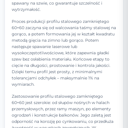
spawany na szwie, co gwarantuje szczelność i
wytrzymałość.
Proces produkcji profilu stalowego zamkniętego
60×60 zaczyna się od walcowania taśmy stalowej na
gorąco, a potem formowania jej w kształt kwadratu
metodą gięcia na zimno lub gorąco. Potem
następuje spawanie laserowe lub
wysokoczęstotliwościowe, które zapewnia gładki
szew bez osłabienia materiału. Końcowe etapy to
cięcie na długości, prostowanie i kontrola jakości.
Dzięki temu profil jest prosty, z minimalnymi
tolerancjami odchyłek – maksymalnie 1% na
wymiarach.
Zastosowanie profilu stalowego zamkniętego
60×60 jest szerokie: od słupów nośnych w halach
przemysłowych, przez ramy maszyn, po elementy
ogrodzeń i konstrukcje balkonów. Jego zaletą jest
odporność na korozję po cynkowaniu, co przedłuża
żywotność w warunkach zewnętrznych. W