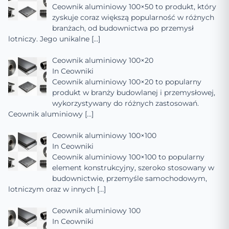
Ceownik aluminiowy 100×50 to produkt, który
zyskuje coraz większą popularność w różnych
branżach, od budownictwa po przemysł
lotniczy. Jego unikalne
[…]
Ceownik aluminiowy 100×20
In
Ceowniki
Ceownik aluminiowy 100×20 to popularny
produkt w branży budowlanej i przemysłowej,
wykorzystywany do różnych zastosowań.
Ceownik aluminiowy
[…]
Ceownik aluminiowy 100×100
In
Ceowniki
Ceownik aluminiowy 100×100 to popularny
element konstrukcyjny, szeroko stosowany w
budownictwie, przemyśle samochodowym,
lotniczym oraz w innych
[…]
Ceownik aluminiowy 100
In
Ceowniki