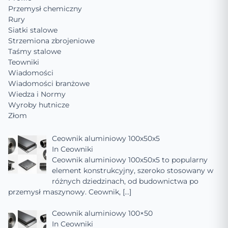
Przemysł chemiczny
Rury
Siatki stalowe
Strzemiona zbrojeniowe
Taśmy stalowe
Teowniki
Wiadomości
Wiadomości branżowe
Wiedza i Normy
Wyroby hutnicze
Złom
Ceownik aluminiowy 100x50x5
In
Ceowniki
Ceownik aluminiowy 100x50x5 to popularny
element konstrukcyjny, szeroko stosowany w
różnych dziedzinach, od budownictwa po
przemysł maszynowy. Ceownik,
[…]
Ceownik aluminiowy 100×50
In
Ceowniki