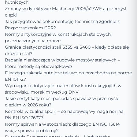
hutniczych
Zmiany w dyrektywie Machinery 2006/42/WE a przemysł
ciężki
Jak przygotować dokumentację techniczną zgodnie z
Rozporządzeniem CPR?
Normy antykorozyjne w konstrukcjach stalowych
przeznaczonych na morze
Granica plastyczności stali S355 vs S460 – kiedy opłaca się
droższa stal?
Badania nieniszczące w budowie mostów stalowych –
które metody są obowiązkowe?
Dlaczego zakłady hutnicze tak wolno przechodzą na normę
EN 1011-2?
Wymagania dotyczące materiałów konstrukcyjnych w
środowisku morskim według DNV
Jakie certyfikaty musi posiadać spawacz w przemyśle
ciężkim w 2026 roku?
Kontrola wizualna spoin – co naprawdę wymaga norma
PN-EN ISO 17637?
Normy spawania w stoczniach: dlaczego EN ISO 15614
wciąż sprawia problemy?