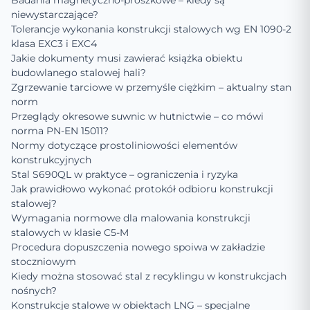
Badania magnetyczno-proszkowe – kiedy są
niewystarczające?
Tolerancje wykonania konstrukcji stalowych wg EN 1090-2
klasa EXC3 i EXC4
Jakie dokumenty musi zawierać książka obiektu
budowlanego stalowej hali?
Zgrzewanie tarciowe w przemyśle ciężkim – aktualny stan
norm
Przeglądy okresowe suwnic w hutnictwie – co mówi
norma PN-EN 15011?
Normy dotyczące prostoliniowości elementów
konstrukcyjnych
Stal S690QL w praktyce – ograniczenia i ryzyka
Jak prawidłowo wykonać protokół odbioru konstrukcji
stalowej?
Wymagania normowe dla malowania konstrukcji
stalowych w klasie C5-M
Procedura dopuszczenia nowego spoiwa w zakładzie
stoczniowym
Kiedy można stosować stal z recyklingu w konstrukcjach
nośnych?
Konstrukcje stalowe w obiektach LNG – specjalne