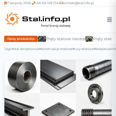
7 sierpnia, 2026
|
+48 512 109 724
|
kontakt@stal.info.pl
Pręty stalowe nierdzewne
Pręty stalow
Opisy produktów
Tagi:
#stal zbrojeniowa
#konstrukcje stalowe
#rury stalowe
#bezpieczeńs