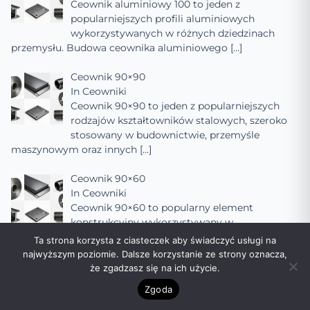
Ceownik aluminiowy 100 to jeden z
popularniejszych profili aluminiowych
wykorzystywanych w różnych dziedzinach
przemysłu. Budowa ceownika aluminiowego
[…]
Ceownik 90×90
In
Ceowniki
Ceownik 90×90 to jeden z popularniejszych
rodzajów kształtowników stalowych, szeroko
stosowany w budownictwie, przemyśle
maszynowym oraz innych
[…]
Ceownik 90×60
In
Ceowniki
Ceownik 90×60 to popularny element
konstrukcyjny wykorzystywany w
budownictwie, inżynierii mechanicznej oraz
Ta strona korzysta z ciasteczek aby świadczyć usługi na
innych dziedzinach, gdzie wymagana jest
[…]
najwyższym poziomie. Dalsze korzystanie ze strony oznacza,
że zgadzasz się na ich użycie.
Ceownik 90×50
Zgoda
In
Ceowniki
Ceownik 90×50 to popularny rodzaj