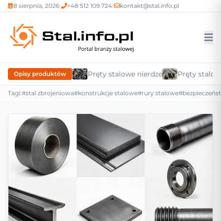
8 sierpnia, 2026
|
+48 512 109 724
|
kontakt@stal.info.pl
Pręty stalowe nierdzewne
Pręty stalow
Opisy produktów
Tagi:
#stal zbrojeniowa
#konstrukcje stalowe
#rury stalowe
#bezpieczeńs