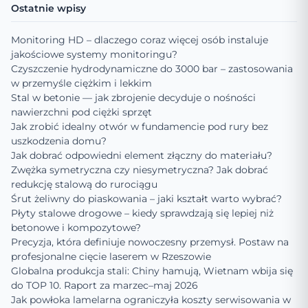
Ostatnie wpisy
Monitoring HD – dlaczego coraz więcej osób instaluje
jakościowe systemy monitoringu?
Czyszczenie hydrodynamiczne do 3000 bar – zastosowania
w przemyśle ciężkim i lekkim
Stal w betonie — jak zbrojenie decyduje o nośności
nawierzchni pod ciężki sprzęt
Jak zrobić idealny otwór w fundamencie pod rury bez
uszkodzenia domu?
Jak dobrać odpowiedni element złączny do materiału?
Zwężka symetryczna czy niesymetryczna? Jak dobrać
redukcję stalową do rurociągu
Śrut żeliwny do piaskowania – jaki kształt warto wybrać?
Płyty stalowe drogowe – kiedy sprawdzają się lepiej niż
betonowe i kompozytowe?
Precyzja, która definiuje nowoczesny przemysł. Postaw na
profesjonalne cięcie laserem w Rzeszowie
Globalna produkcja stali: Chiny hamują, Wietnam wbija się
do TOP 10. Raport za marzec–maj 2026
Jak powłoka lamelarna ograniczyła koszty serwisowania w