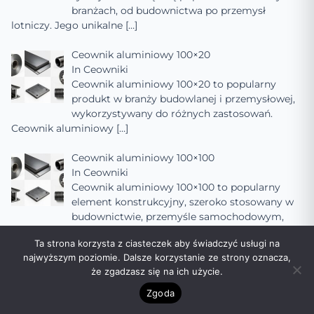
branżach, od budownictwa po przemysł
lotniczy. Jego unikalne
[…]
Ceownik aluminiowy 100×20
In
Ceowniki
Ceownik aluminiowy 100×20 to popularny
produkt w branży budowlanej i przemysłowej,
wykorzystywany do różnych zastosowań.
Ceownik aluminiowy
[…]
Ceownik aluminiowy 100×100
In
Ceowniki
Ceownik aluminiowy 100×100 to popularny
element konstrukcyjny, szeroko stosowany w
budownictwie, przemyśle samochodowym,
lotniczym oraz w innych
[…]
Ta strona korzysta z ciasteczek aby świadczyć usługi na
najwyższym poziomie. Dalsze korzystanie ze strony oznacza,
Ceownik aluminiowy 100
że zgadzasz się na ich użycie.
In
Ceowniki
Ceownik aluminiowy 100 to jeden z
Zgoda
popularniejszych profili aluminiowych