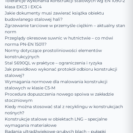
Tolerancje wykonania konstrukcji stalowych wg EN 1090-2
klasa EXC3 i EXC4
Jakie dokumenty musi zawierać książka obiektu
budowlanego stalowej hali?
Zgrzewanie tarciowe w przemyśle ciężkim – aktualny stan
norm
Przeglądy okresowe suwnic w hutnictwie – co mówi
norma PN-EN 15011?
Normy dotyczące prostoliniowości elementów
konstrukcyjnych
Stal S690QL w praktyce – ograniczenia i ryzyka
Jak prawidłowo wykonać protokół odbioru konstrukcji
stalowej?
Wymagania normowe dla malowania konstrukcji
stalowych w klasie C5-M
Procedura dopuszczenia nowego spoiwa w zakładzie
stoczniowym
Kiedy można stosować stal z recyklingu w konstrukcjach
nośnych?
Konstrukcje stalowe w obiektach LNG – specjalne
wymagania materiałowe
Badania ultradźwiękowe grubych blach – pułapki