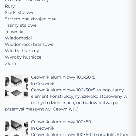
Rury
Siatki stalowe
Strzemiona zbrojeniowe
Taśmy stalowe
Teowniki
Wiadomości
Wiadomości branżowe
Wiedza i Normy
Wyroby hutnicze
Złom
Ceownik aluminiowy 100x50x5
In
Ceowniki
Ceownik aluminiowy 100x50x5 to popularny
element konstrukcyjny, szeroko stosowany w
różnych dziedzinach, od budownictwa po
przemysł maszynowy. Ceownik,
[…]
Ceownik aluminiowy 100×50
In
Ceowniki
Ceownik aluminiowy 100×50 to produkt, który