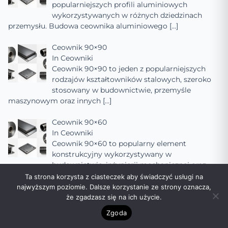
popularniejszych profili aluminiowych
wykorzystywanych w różnych dziedzinach
przemysłu. Budowa ceownika aluminiowego
[…]
Ceownik 90×90
In
Ceowniki
Ceownik 90×90 to jeden z popularniejszych
rodzajów kształtowników stalowych, szeroko
stosowany w budownictwie, przemyśle
maszynowym oraz innych
[…]
Ceownik 90×60
In
Ceowniki
Ceownik 90×60 to popularny element
konstrukcyjny wykorzystywany w
budownictwie, inżynierii mechanicznej oraz
innych dziedzinach, gdzie wymagana jest
[…]
Ta strona korzysta z ciasteczek aby świadczyć usługi na
najwyższym poziomie. Dalsze korzystanie ze strony oznacza,
Ceownik 90×50
że zgadzasz się na ich użycie.
In
Ceowniki
Zgoda
Ceownik 90×50 to popularny rodzaj