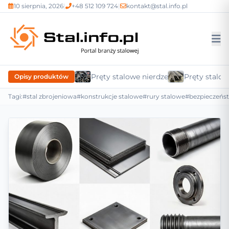
10 sierpnia, 2026
|
+48 512 109 724
|
kontakt@stal.info.pl
Pręty stalowe nierdzewne
Pręty stalow
Opisy produktów
Tagi:
#stal zbrojeniowa
#konstrukcje stalowe
#rury stalowe
#bezpieczeńs