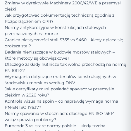
Zmiany w dyrektywie Machinery 2006/42/WE a przemysł
ciężki
Jak przygotować dokumentację techniczną zgodnie z
Rozporządzeniem CPR?
Normy antykorozyjne w konstrukcjach stalowych
przeznaczonych na morze
Granica plastyczności stali S355 vs S460 – kiedy opłaca się
droższa stal?
Badania nieniszczące w budowie mostów stalowych –
które metody są obowiązkowe?
Dlaczego zakłady hutnicze tak wolno przechodzą na normę
EN 1011-2?
Wymagania dotyczące materiałów konstrukcyjnych w
środowisku morskim według DNV
Jakie certyfikaty musi posiadać spawacz w przemyśle
ciężkim w 2026 roku?
Kontrola wizualna spoin – co naprawdę wymaga norma
PN-EN ISO 17637?
Normy spawania w stoczniach: dlaczego EN ISO 15614
wciąż sprawia problemy?
Eurocode 3 vs. stare normy polskie – kiedy trzeba