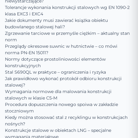
niewystarczające?
Tolerancje wykonania konstrukcji stalowych wg EN 1090-2
klasa EXC3 i EXC4
Jakie dokumenty musi zawierać książka obiektu
budowlanego stalowej hali?
Zgrzewanie tarciowe w przemyśle ciężkim – aktualny stan
norm
Przeglądy okresowe suwnic w hutnictwie – co mówi
norma PN-EN 15011?
Normy dotyczące prostoliniowości elementów
konstrukcyjnych
Stal S690QL w praktyce – ograniczenia i ryzyka
Jak prawidłowo wykonać protokół odbioru konstrukcji
stalowej?
Wymagania normowe dla malowania konstrukcji
stalowych w klasie C5-M
Procedura dopuszczenia nowego spoiwa w zakładzie
stoczniowym
Kiedy można stosować stal z recyklingu w konstrukcjach
nośnych?
Konstrukcje stalowe w obiektach LNG – specjalne
wymagania materiałowe