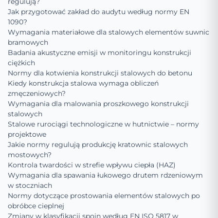
regulują?
Jak przygotować zakład do audytu według normy EN
1090?
Wymagania materiałowe dla stalowych elementów suwnic
bramowych
Badania akustyczne emisji w monitoringu konstrukcji
ciężkich
Normy dla kotwienia konstrukcji stalowych do betonu
Kiedy konstrukcja stalowa wymaga obliczeń
zmęczeniowych?
Wymagania dla malowania proszkowego konstrukcji
stalowych
Stalowe rurociągi technologiczne w hutnictwie – normy
projektowe
Jakie normy regulują produkcję kratownic stalowych
mostowych?
Kontrola twardości w strefie wpływu ciepła (HAZ)
Wymagania dla spawania łukowego drutem rdzeniowym
w stoczniach
Normy dotyczące prostowania elementów stalowych po
obróbce cieplnej
Zmiany w klasyfikacji spoin według EN ISO 5817 w