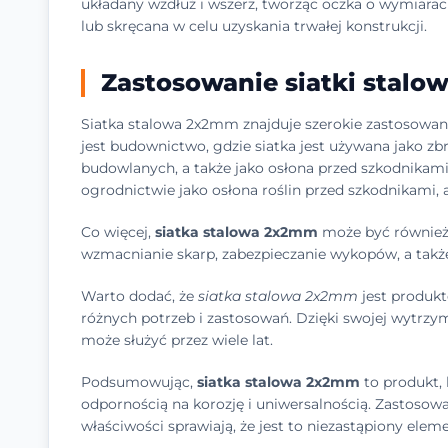
układany wzdłuż i wszerz, tworząc oczka o wymiarac
lub skręcana w celu uzyskania trwałej konstrukcji.
Zastosowanie siatki stalo
Siatka stalowa 2x2mm znajduje szerokie zastosowa
jest budownictwo, gdzie siatka jest używana jako zb
budowlanych, a także jako osłona przed szkodnikam
ogrodnictwie jako osłona roślin przed szkodnikami, a 
Co więcej,
siatka stalowa 2x2mm
może być również 
wzmacnianie skarp, zabezpieczanie wykopów, a także
Warto dodać, że
siatka stalowa 2x2mm
jest produk
różnych potrzeb i zastosowań. Dzięki swojej wytrzyma
może służyć przez wiele lat.
Podsumowując,
siatka stalowa 2x2mm
to produkt, 
odpornością na korozję i uniwersalnością. Zastosowa
właściwości sprawiają, że jest to niezastąpiony elem