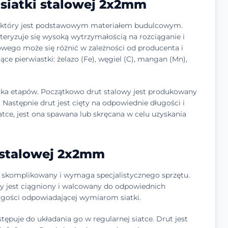
siatki stalowej 2x2mm
o, który jest podstawowym materiałem budulcowym.
kteryzuje się wysoką wytrzymałością na rozciąganie i
owego może się różnić w zależności od producenta i
ące pierwiastki: żelazo (Fe), węgiel (C), mangan (Mn),
ilka etapów. Początkowo drut stalowy jest produkowany
Następnie drut jest cięty na odpowiednie długości i
atce, jest ona spawana lub skręcana w celu uzyskania
 stalowej 2x2mm
ć skomplikowany i wymaga specjalistycznego sprzętu.
ry jest ciągniony i walcowany do odpowiednich
ługości odpowiadającej wymiarom siatki.
ępuje do układania go w regularnej siatce. Drut jest