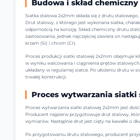
Budowa i skład chemiczny 
Siatka stalowa 2x2mm składa się z drutu staloweg
Drut stalowy, z którego jest wykonana siatka, chara
odpornością na korozję. Skład chemiczny drutu stal
zastosowania, jednak najczęściej zawiera on następuj
krzem (Si) i chrom (Cr).
Proces produkcji siatki stalowej 2x2mm obejmuje k
w wyniku walcowania i ciągnienia prętów stalowych. 
układany w regularnej siatce. Po ułożeniu drutu w si
trwałej konstrukcji.
Proces wytwarzania siatki
Proces wytwarzania siatki stalowej 2x2mm jest doś
Producent najpierw przygotowuje drut stalowy, któ
wymiarów. Następnie drut jest cięty na kawałki o d
Po przygotowaniu drutu stalowego, producent przyst