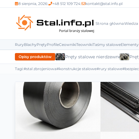
8 sierpnia, 2026
|
+48 512 109 724
|
kontakt@stal.info.pl
Strona główna
Wiedza
Rury
Blachy
Pręty
Profile
Ceowniki
Teowniki
Taśmy stalowe
Elementy
Pręty stalowe nierdzewne
Pręt
Opisy produktów
Tagi:
#stal zbrojeniowa
#konstrukcje stalowe
#rury stalowe
#bezpie