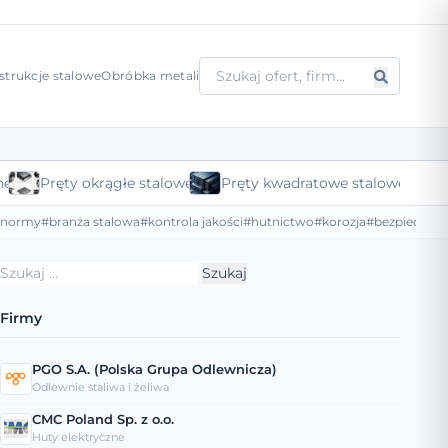
strukcje stalowe
Obróbka metali
ne
Pręty okrągłe stalowe
Pręty kwadratowe stalowe
#normy
#branża stalowa
#kontrola jakości
#hutnictwo
#korozja
#bezpieczeńs
Szukaj:
Firmy
PGO S.A. (Polska Grupa Odlewnicza)
Odlewnie staliwa i żeliwa
CMC Poland Sp. z o.o.
Huty elektryczne