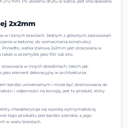
h 2×2 mm. Po ułożeniu drutu w siatce, jest ona spawana
wej 2x2mm
nie w różnych branżach. Jednym z głównych zastosowań
rojenie w betonie, do wzmacniania konstrukcji
i. Ponadto, siatka stalowa 2x2mm jest stosowana w
także w przemyśle jako filtr lub sito.
stosowana w innych dziedzinach, takich jak:
 jako element dekoracyjny w architekturze.
tem bardzo uniwersalnym i może być dostosowana do
łości i odporności na korozję, jest to produkt, który
który charakteryzuje się wysoką wytrzymałością,
nie tego produktu jest bardzo szerokie, a jego
ent w wielu branżach.