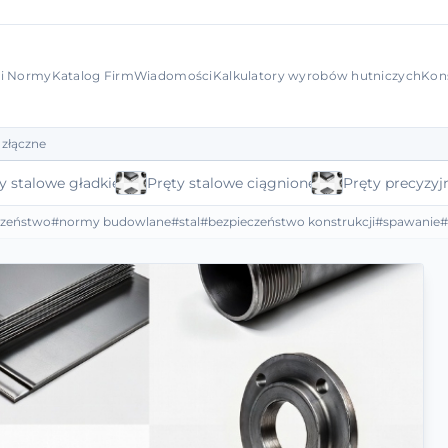
 i Normy
Katalog Firm
Wiadomości
Kalkulatory wyrobów hutniczych
Kon
 złączne
y stalowe gładkie
Pręty stalowe ciągnione
Pręty precyzyj
czeństwo
#normy budowlane
#stal
#bezpieczeństwo konstrukcji
#spawanie