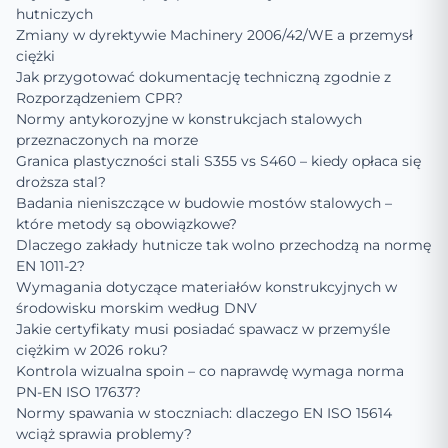
hutniczych
Zmiany w dyrektywie Machinery 2006/42/WE a przemysł
ciężki
Jak przygotować dokumentację techniczną zgodnie z
Rozporządzeniem CPR?
Normy antykorozyjne w konstrukcjach stalowych
przeznaczonych na morze
Granica plastyczności stali S355 vs S460 – kiedy opłaca się
droższa stal?
Badania nieniszczące w budowie mostów stalowych –
które metody są obowiązkowe?
Dlaczego zakłady hutnicze tak wolno przechodzą na normę
EN 1011-2?
Wymagania dotyczące materiałów konstrukcyjnych w
środowisku morskim według DNV
Jakie certyfikaty musi posiadać spawacz w przemyśle
ciężkim w 2026 roku?
Kontrola wizualna spoin – co naprawdę wymaga norma
PN-EN ISO 17637?
Normy spawania w stoczniach: dlaczego EN ISO 15614
wciąż sprawia problemy?