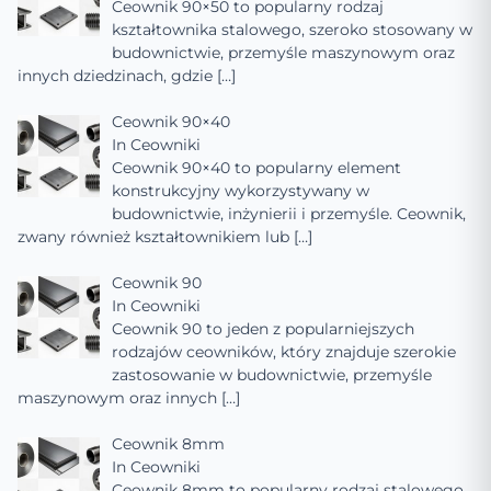
Ceownik 90×50 to popularny rodzaj
kształtownika stalowego, szeroko stosowany w
budownictwie, przemyśle maszynowym oraz
innych dziedzinach, gdzie
[…]
Ceownik 90×40
In
Ceowniki
Ceownik 90×40 to popularny element
konstrukcyjny wykorzystywany w
budownictwie, inżynierii i przemyśle. Ceownik,
zwany również kształtownikiem lub
[…]
Ceownik 90
In
Ceowniki
Ceownik 90 to jeden z popularniejszych
rodzajów ceowników, który znajduje szerokie
zastosowanie w budownictwie, przemyśle
maszynowym oraz innych
[…]
Ceownik 8mm
In
Ceowniki
Ceownik 8mm to popularny rodzaj stalowego