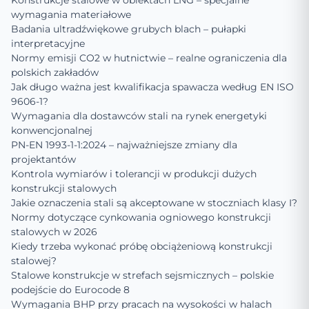
Konstrukcje stalowe w obiektach LNG – specjalne
wymagania materiałowe
Badania ultradźwiękowe grubych blach – pułapki
interpretacyjne
Normy emisji CO2 w hutnictwie – realne ograniczenia dla
polskich zakładów
Jak długo ważna jest kwalifikacja spawacza według EN ISO
9606-1?
Wymagania dla dostawców stali na rynek energetyki
konwencjonalnej
PN-EN 1993-1-1:2024 – najważniejsze zmiany dla
projektantów
Kontrola wymiarów i tolerancji w produkcji dużych
konstrukcji stalowych
Jakie oznaczenia stali są akceptowane w stoczniach klasy I?
Normy dotyczące cynkowania ogniowego konstrukcji
stalowych w 2026
Kiedy trzeba wykonać próbę obciążeniową konstrukcji
stalowej?
Stalowe konstrukcje w strefach sejsmicznych – polskie
podejście do Eurocode 8
Wymagania BHP przy pracach na wysokości w halach