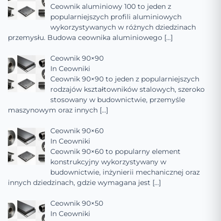
Ceownik aluminiowy 100 to jeden z
popularniejszych profili aluminiowych
wykorzystywanych w różnych dziedzinach
przemysłu. Budowa ceownika aluminiowego
[…]
Ceownik 90×90
In
Ceowniki
Ceownik 90×90 to jeden z popularniejszych
rodzajów kształtowników stalowych, szeroko
stosowany w budownictwie, przemyśle
maszynowym oraz innych
[…]
Ceownik 90×60
In
Ceowniki
Ceownik 90×60 to popularny element
konstrukcyjny wykorzystywany w
budownictwie, inżynierii mechanicznej oraz
innych dziedzinach, gdzie wymagana jest
[…]
Ceownik 90×50
In
Ceowniki