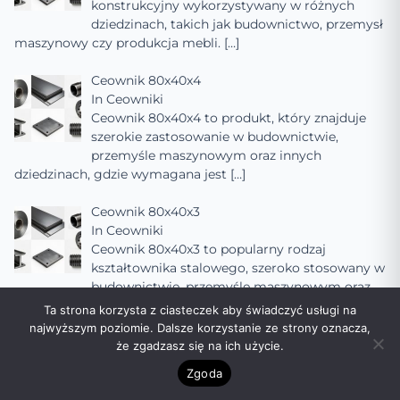
konstrukcyjny wykorzystywany w różnych
dziedzinach, takich jak budownictwo, przemysł
maszynowy czy produkcja mebli.
[…]
Ceownik 80x40x4
In
Ceowniki
Ceownik 80x40x4 to produkt, który znajduje
szerokie zastosowanie w budownictwie,
przemyśle maszynowym oraz innych
dziedzinach, gdzie wymagana jest
[…]
Ceownik 80x40x3
In
Ceowniki
Ceownik 80x40x3 to popularny rodzaj
kształtownika stalowego, szeroko stosowany w
budownictwie, przemyśle maszynowym oraz
innych dziedzinach, gdzie
[…]
Ta strona korzysta z ciasteczek aby świadczyć usługi na
najwyższym poziomie. Dalsze korzystanie ze strony oznacza,
Ceownik 80x40x2
że zgadzasz się na ich użycie.
In
Ceowniki
Zgoda
Ceownik 80x40x2 to popularny rodzaj
kształtownika stalowego, szeroko