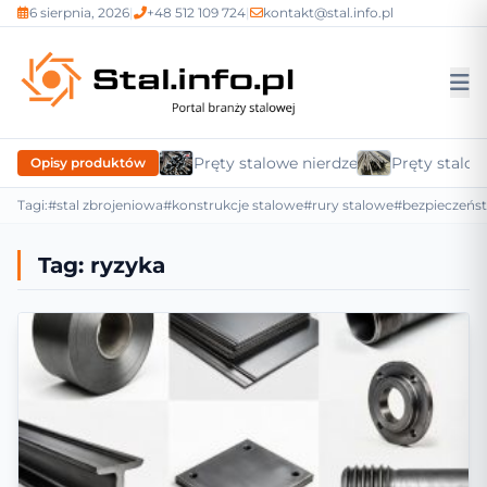
6 sierpnia, 2026
|
+48 512 109 724
|
kontakt@stal.info.pl
Pręty stalowe nierdzewne
Pręty stalow
Opisy produktów
Tagi:
#stal zbrojeniowa
#konstrukcje stalowe
#rury stalowe
#bezpieczeńs
Tag:
ryzyka