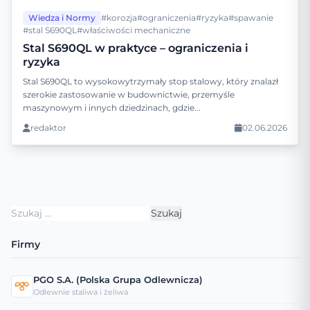
Wiedza i Normy
#korozja
#ograniczenia
#ryzyka
#spawanie
#stal S690QL
#właściwości mechaniczne
Stal S690QL w praktyce – ograniczenia i
ryzyka
Stal S690QL to wysokowytrzymały stop stalowy, który znalazł
szerokie zastosowanie w budownictwie, przemyśle
maszynowym i innych dziedzinach, gdzie...
redaktor
02.06.2026
Szukaj:
Firmy
PGO S.A. (Polska Grupa Odlewnicza)
Odlewnie staliwa i żeliwa