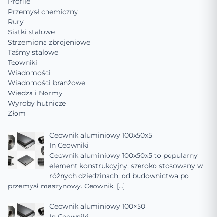
Profile
Przemysł chemiczny
Rury
Siatki stalowe
Strzemiona zbrojeniowe
Taśmy stalowe
Teowniki
Wiadomości
Wiadomości branżowe
Wiedza i Normy
Wyroby hutnicze
Złom
Ceownik aluminiowy 100x50x5
In
Ceowniki
Ceownik aluminiowy 100x50x5 to popularny
element konstrukcyjny, szeroko stosowany w
różnych dziedzinach, od budownictwa po
przemysł maszynowy. Ceownik,
[…]
Ceownik aluminiowy 100×50
In
Ceowniki