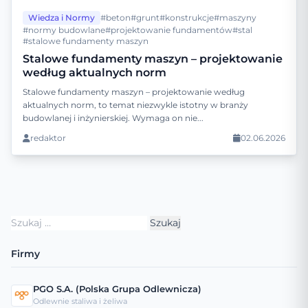
Wiedza i Normy
#beton
#grunt
#konstrukcje
#maszyny
#normy budowlane
#projektowanie fundamentów
#stal
#stalowe fundamenty maszyn
Stalowe fundamenty maszyn – projektowanie
według aktualnych norm
Stalowe fundamenty maszyn – projektowanie według
aktualnych norm, to temat niezwykle istotny w branży
budowlanej i inżynierskiej. Wymaga on nie...
redaktor
02.06.2026
Szukaj:
Firmy
PGO S.A. (Polska Grupa Odlewnicza)
Odlewnie staliwa i żeliwa