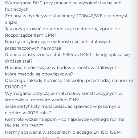
Wymagania BHP przy pracach na wysokości w halach
hutniczych
Zmiany w dyrektywie Machinery 2006/42/WE a przemysł
ciężki
Jak przygotować dokumentację techniczną zgodnie z
Rozporządzeniem CPR?
Normy antykorozyjne w konstrukcjach stalowych
przeznaczonych na morze
Granica plastyczności stali S355 vs S460 – kiedy opłaca się
droższa stal?
Badania nieniszczące w budowie mostów stalowych –
które metody są obowiązkowe?
Dlaczego zakłady hutnicze tak wolno przechodzą na normę
EN 1011-2?
Wymagania dotyczące materiałów konstrukcyjnych w
środowisku morskim według DNV
Jakie certyfikaty musi posiadać spawacz w przemyśle
ciężkim w 2026 roku?
Kontrola wizualna spoin – co naprawdę wymaga norma
PN-EN ISO 17637?
Normy spawania w stoczniach: dlaczego EN ISO 15614