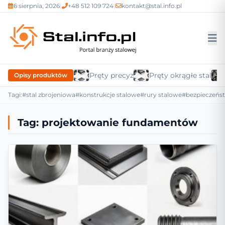
6 sierpnia, 2026
|
+48 512 109 724
|
kontakt@stal.info.pl
Pręty precyzyjne
Pręty okrągłe stalow
Opisy produktów
Tagi:
#stal zbrojeniowa
#konstrukcje stalowe
#rury stalowe
#bezpieczeńs
Tag:
projektowanie fundamentów