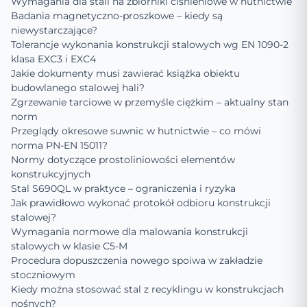
Wymagania dla stali na zbiorniki ciśnieniowe w hutnictwie
Badania magnetyczno-proszkowe – kiedy są
niewystarczające?
Tolerancje wykonania konstrukcji stalowych wg EN 1090-2
klasa EXC3 i EXC4
Jakie dokumenty musi zawierać książka obiektu
budowlanego stalowej hali?
Zgrzewanie tarciowe w przemyśle ciężkim – aktualny stan
norm
Przeglądy okresowe suwnic w hutnictwie – co mówi
norma PN-EN 15011?
Normy dotyczące prostoliniowości elementów
konstrukcyjnych
Stal S690QL w praktyce – ograniczenia i ryzyka
Jak prawidłowo wykonać protokół odbioru konstrukcji
stalowej?
Wymagania normowe dla malowania konstrukcji
stalowych w klasie C5-M
Procedura dopuszczenia nowego spoiwa w zakładzie
stoczniowym
Kiedy można stosować stal z recyklingu w konstrukcjach
nośnych?