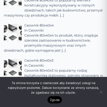
Ceownik 80x40x5 to popularny element
konstrukcyjny wykorzystywany w różnych
dziedzinach, takich jak budownictwo, przemysł
maszynowy czy produkcja mebli.
[…]
Ceownik 80x40x4
In
Ceowniki
Ceownik 80x40x4 to produkt, który znajduje
szerokie zastosowanie w budownictwie,
przemyśle maszynowym oraz innych
dziedzinach, gdzie wymagana jest
[…]
Ceownik 80x40x3
In
Ceowniki
Ceownik 80x40x3 to popularny rodzaj
kształtownika stalowego, szeroko stosowany w
budownictwie, przemyśle maszynowym oraz
Ta strona korzysta z ciasteczek aby świadczyć usługi na
innych dziedzinach, gdzie
[…]
najwyższym poziomie. Dalsze korzystanie ze strony oznacza,
że zgadzasz się na ich użycie.
Ceownik 80x40x2
Zgoda
In
Ceowniki
Ceownik 80x40x2 to popularny rodzaj