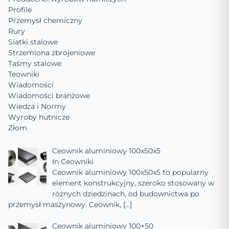
Profile
Przemysł chemiczny
Rury
Siatki stalowe
Strzemiona zbrojeniowe
Taśmy stalowe
Teowniki
Wiadomości
Wiadomości branżowe
Wiedza i Normy
Wyroby hutnicze
Złom
Ceownik aluminiowy 100x50x5
In
Ceowniki
Ceownik aluminiowy 100x50x5 to popularny
element konstrukcyjny, szeroko stosowany w
różnych dziedzinach, od budownictwa po
przemysł maszynowy. Ceownik,
[…]
Ceownik aluminiowy 100×50