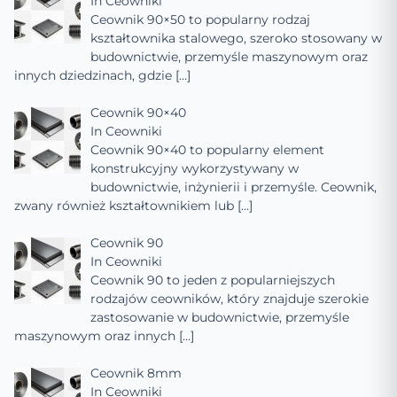
In
Ceowniki
Ceownik 90×50 to popularny rodzaj
kształtownika stalowego, szeroko stosowany w
budownictwie, przemyśle maszynowym oraz
innych dziedzinach, gdzie
[…]
Ceownik 90×40
In
Ceowniki
Ceownik 90×40 to popularny element
konstrukcyjny wykorzystywany w
budownictwie, inżynierii i przemyśle. Ceownik,
zwany również kształtownikiem lub
[…]
Ceownik 90
In
Ceowniki
Ceownik 90 to jeden z popularniejszych
rodzajów ceowników, który znajduje szerokie
zastosowanie w budownictwie, przemyśle
maszynowym oraz innych
[…]
Ceownik 8mm
In
Ceowniki