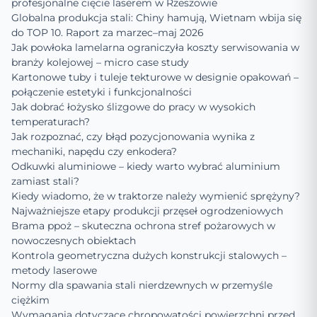
profesjonalne cięcie laserem w Rzeszowie
Globalna produkcja stali: Chiny hamują, Wietnam wbija się
do TOP 10. Raport za marzec–maj 2026
Jak powłoka lamelarna ograniczyła koszty serwisowania w
branży kolejowej – micro case study
Kartonowe tuby i tuleje tekturowe w designie opakowań –
połączenie estetyki i funkcjonalności
Jak dobrać łożysko ślizgowe do pracy w wysokich
temperaturach?
Jak rozpoznać, czy błąd pozycjonowania wynika z
mechaniki, napędu czy enkodera?
Odkuwki aluminiowe – kiedy warto wybrać aluminium
zamiast stali?
Kiedy wiadomo, że w traktorze należy wymienić sprężyny?
Najważniejsze etapy produkcji przęseł ogrodzeniowych
Brama ppoż – skuteczna ochrona stref pożarowych w
nowoczesnych obiektach
Kontrola geometryczna dużych konstrukcji stalowych –
metody laserowe
Normy dla spawania stali nierdzewnych w przemyśle
ciężkim
Wymagania dotyczące chropowatości powierzchni przed