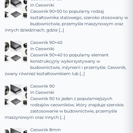
In
Ceowniki
Ceownik 90×50 to popularny rodzaj
kształtownika stalowego, szeroko stosowany w
budownictwie, przemyśle maszynowym oraz
innych dziedzinach, gdzie
[…]
Ceownik 90×40
In
Ceowniki
Ceownik 90×40 to popularny element
konstrukcyjny wykorzystywany w
budownictwie, inżynierii i przemyśle. Ceownik,
zwany również kształtownikiem lub
[…]
Ceownik 90
In
Ceowniki
Ceownik 90 to jeden z popularniejszych
rodzajów ceowników, który znajduje szerokie
zastosowanie w budownictwie, przemyśle
maszynowym oraz innych
[…]
Ceownik 8mm