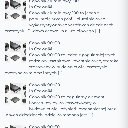
Ceownik aluminiowy 100
In
Ceowniki
Ceownik aluminiowy 100 to jeden z
popularniejszych profili aluminiowych
wykorzystywanych w różnych dziedzinach
przemysłu. Budowa ceownika aluminiowego
[…]
Ceownik 90×90
In
Ceowniki
Ceownik 90×90 to jeden z popularniejszych
rodzajów kształtowników stalowych, szeroko
stosowany w budownictwie, przemyśle
maszynowym oraz innych
[…]
Ceownik 90×60
In
Ceowniki
Ceownik 90×60 to popularny element
konstrukcyjny wykorzystywany w
budownictwie, inżynierii mechanicznej oraz
innych dziedzinach, gdzie wymagana jest
[…]
Ceownik 90×50