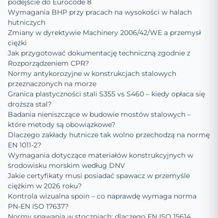
podejście do Eurocode 8
Wymagania BHP przy pracach na wysokości w halach
hutniczych
Zmiany w dyrektywie Machinery 2006/42/WE a przemysł
ciężki
Jak przygotować dokumentację techniczną zgodnie z
Rozporządzeniem CPR?
Normy antykorozyjne w konstrukcjach stalowych
przeznaczonych na morze
Granica plastyczności stali S355 vs S460 – kiedy opłaca się
droższa stal?
Badania nieniszczące w budowie mostów stalowych –
które metody są obowiązkowe?
Dlaczego zakłady hutnicze tak wolno przechodzą na normę
EN 1011-2?
Wymagania dotyczące materiałów konstrukcyjnych w
środowisku morskim według DNV
Jakie certyfikaty musi posiadać spawacz w przemyśle
ciężkim w 2026 roku?
Kontrola wizualna spoin – co naprawdę wymaga norma
PN-EN ISO 17637?
Normy spawania w stoczniach: dlaczego EN ISO 15614