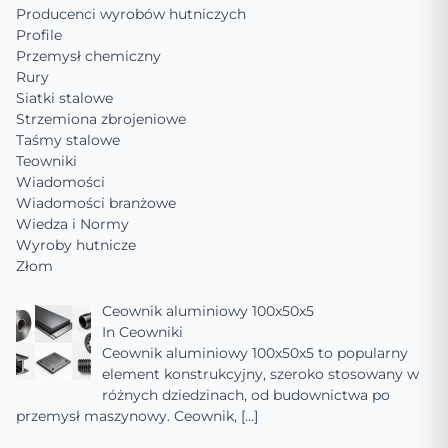
Producenci wyrobów hutniczych
Profile
Przemysł chemiczny
Rury
Siatki stalowe
Strzemiona zbrojeniowe
Taśmy stalowe
Teowniki
Wiadomości
Wiadomości branżowe
Wiedza i Normy
Wyroby hutnicze
Złom
Ceownik aluminiowy 100x50x5
In
Ceowniki
Ceownik aluminiowy 100x50x5 to popularny
element konstrukcyjny, szeroko stosowany w
różnych dziedzinach, od budownictwa po
przemysł maszynowy. Ceownik,
[…]