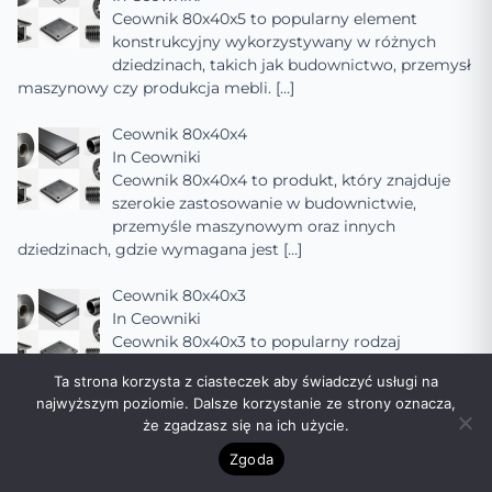
Ceownik 80x40x5 to popularny element
konstrukcyjny wykorzystywany w różnych
dziedzinach, takich jak budownictwo, przemysł
maszynowy czy produkcja mebli.
[…]
Ceownik 80x40x4
In
Ceowniki
Ceownik 80x40x4 to produkt, który znajduje
szerokie zastosowanie w budownictwie,
przemyśle maszynowym oraz innych
dziedzinach, gdzie wymagana jest
[…]
Ceownik 80x40x3
In
Ceowniki
Ceownik 80x40x3 to popularny rodzaj
kształtownika stalowego, szeroko stosowany w
Ta strona korzysta z ciasteczek aby świadczyć usługi na
budownictwie, przemyśle maszynowym oraz
najwyższym poziomie. Dalsze korzystanie ze strony oznacza,
innych dziedzinach, gdzie
[…]
że zgadzasz się na ich użycie.
Ceownik 80x40x2
Zgoda
In
Ceowniki