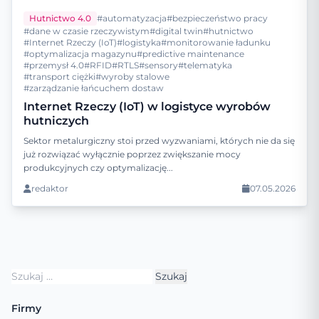
Hutnictwo 4.0
#automatyzacja
#bezpieczeństwo pracy
#dane w czasie rzeczywistym
#digital twin
#hutnictwo
#Internet Rzeczy (IoT)
#logistyka
#monitorowanie ładunku
#optymalizacja magazynu
#predictive maintenance
#przemysł 4.0
#RFID
#RTLS
#sensory
#telematyka
#transport ciężki
#wyroby stalowe
#zarządzanie łańcuchem dostaw
Internet Rzeczy (IoT) w logistyce wyrobów
hutniczych
Sektor metalurgiczny stoi przed wyzwaniami, których nie da się
już rozwiązać wyłącznie poprzez zwiększanie mocy
produkcyjnych czy optymalizację...
redaktor
07.05.2026
Szukaj:
Firmy