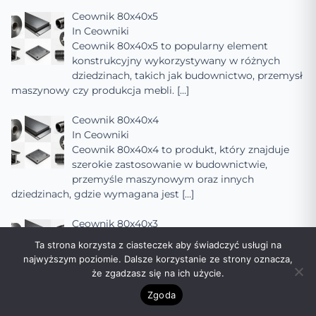
Ceownik 80x40x5
In
Ceowniki
Ceownik 80x40x5 to popularny element
konstrukcyjny wykorzystywany w różnych
dziedzinach, takich jak budownictwo, przemysł
maszynowy czy produkcja mebli.
[…]
Ceownik 80x40x4
In
Ceowniki
Ceownik 80x40x4 to produkt, który znajduje
szerokie zastosowanie w budownictwie,
przemyśle maszynowym oraz innych
dziedzinach, gdzie wymagana jest
[…]
Ceownik 80x40x3
In
Ceowniki
Ta strona korzysta z ciasteczek aby świadczyć usługi na
Ceownik 80x40x3 to popularny rodzaj
najwyższym poziomie. Dalsze korzystanie ze strony oznacza,
kształtownika stalowego, szeroko stosowany w
że zgadzasz się na ich użycie.
budownictwie, przemyśle maszynowym oraz
Zgoda
innych dziedzinach, gdzie
[…]