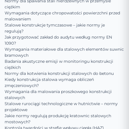
Normy dla spawania stali nierdzewnych w przemyśle
ciężkim
Wymagania dotyczące chropowatości powierzchni przed
malowaniem
Stalowe konstrukcje tymczasowe – jakie normy je
regulują?
Jak przygotować zakład do audytu według normy EN
1090?
Wymagania materiałowe dla stalowych elementów suwnic
bramowych
Badania akustyczne emisji w monitoringu konstrukcji
ciężkich
Normy dla kotwienia konstrukcji stalowych do betonu
Kiedy konstrukcja stalowa wymaga obliczeń
zmęczeniowych?
Wymagania dla malowania proszkowego konstrukcji
stalowych
Stalowe rurociągi technologiczne w hutnictwie – normy
projektowe
Jakie normy regulują produkcję kratownic stalowych
mostowych?
Kontrola twardości w strefie wpływu ciepła (HAZ)