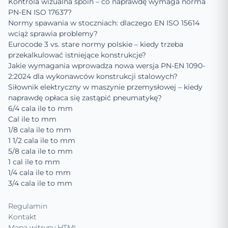
Kontrola wizualna spoin – co naprawdę wymaga norma
PN-EN ISO 17637?
Normy spawania w stoczniach: dlaczego EN ISO 15614
wciąż sprawia problemy?
Eurocode 3 vs. stare normy polskie – kiedy trzeba
przekalkulować istniejące konstrukcje?
Jakie wymagania wprowadza nowa wersja PN-EN 1090-
2:2024 dla wykonawców konstrukcji stalowych?
Siłownik elektryczny w maszynie przemysłowej – kiedy
naprawdę opłaca się zastąpić pneumatykę?
6/4 cala ile to mm
Cal ile to mm
1/8 cala ile to mm
1 1/2 cala ile to mm
5/8 cala ile to mm
1 cal ile to mm
1/4 cala ile to mm
3/4 cala ile to mm
Regulamin
Kontakt
Mapa witryny HTML