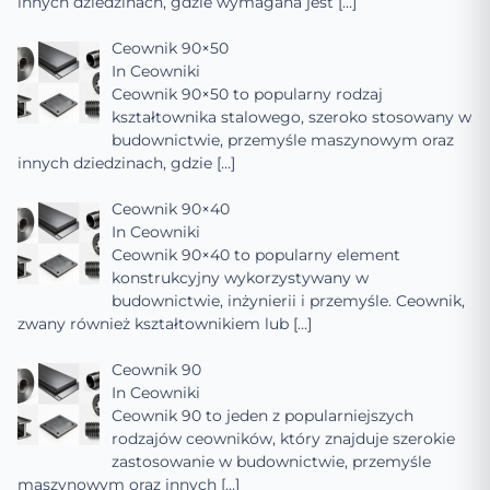
innych dziedzinach, gdzie wymagana jest
[…]
Ceownik 90×50
In
Ceowniki
Ceownik 90×50 to popularny rodzaj
kształtownika stalowego, szeroko stosowany w
budownictwie, przemyśle maszynowym oraz
innych dziedzinach, gdzie
[…]
Ceownik 90×40
In
Ceowniki
Ceownik 90×40 to popularny element
konstrukcyjny wykorzystywany w
budownictwie, inżynierii i przemyśle. Ceownik,
zwany również kształtownikiem lub
[…]
Ceownik 90
In
Ceowniki
Ceownik 90 to jeden z popularniejszych
rodzajów ceowników, który znajduje szerokie
zastosowanie w budownictwie, przemyśle
maszynowym oraz innych
[…]