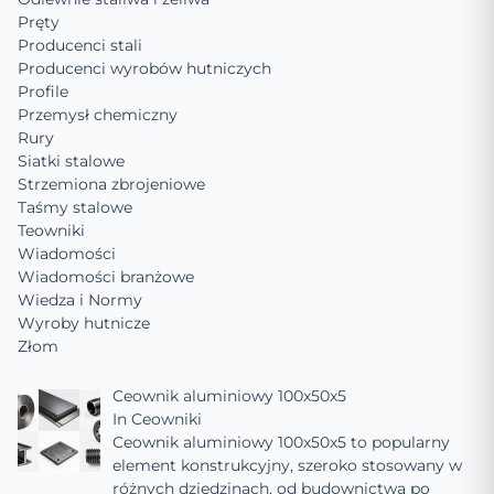
Pręty
Producenci stali
Producenci wyrobów hutniczych
Profile
Przemysł chemiczny
Rury
Siatki stalowe
Strzemiona zbrojeniowe
Taśmy stalowe
Teowniki
Wiadomości
Wiadomości branżowe
Wiedza i Normy
Wyroby hutnicze
Złom
Ceownik aluminiowy 100x50x5
In
Ceowniki
Ceownik aluminiowy 100x50x5 to popularny
element konstrukcyjny, szeroko stosowany w
różnych dziedzinach, od budownictwa po