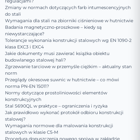
regulacjami?
Zmiany w normach dotyczących farb intumescencyjnych
do stali
Wymagania dla stali na zbiorniki ciśnieniowe w hutnictwie
Badania magnetyczno-proszkowe – kiedy są
niewystarczające?
Tolerancje wykonania konstrukcji stalowych wg EN 1090-2
klasa EXC3 i EXC4
Jakie dokumenty musi zawierać książka obiektu
budowlanego stalowej hali?
Zgrzewanie tarciowe w przemyśle ciężkim – aktualny stan
norm
Przeglądy okresowe suwnic w hutnictwie – co mówi
norma PN-EN 15011?
Normy dotyczące prostoliniowości elementów
konstrukcyjnych
Stal S690QL w praktyce – ograniczenia i ryzyka
Jak prawidłowo wykonać protokół odbioru konstrukcji
stalowej?
Wymagania normowe dla malowania konstrukcji
stalowych w klasie C5-M
Procedura dopuszczenia nowego spoiwa w zakładzie