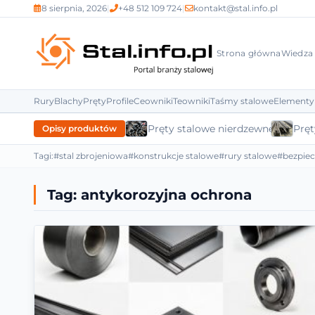
8 sierpnia, 2026
|
+48 512 109 724
|
kontakt@stal.info.pl
Strona główna
Wiedza
Rury
Blachy
Pręty
Profile
Ceowniki
Teowniki
Taśmy stalowe
Elementy
Pręty stalowe nierdzewne
Pręt
Opisy produktów
Tagi:
#stal zbrojeniowa
#konstrukcje stalowe
#rury stalowe
#bezpie
Tag:
antykorozyjna ochrona