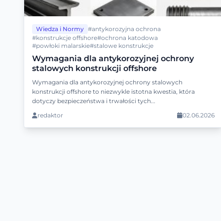
Wiedza i Normy
#antykorozyjna ochrona
#konstrukcje offshore
#ochrona katodowa
#powłoki malarskie
#stalowe konstrukcje
Wymagania dla antykorozyjnej ochrony
stalowych konstrukcji offshore
Wymagania dla antykorozyjnej ochrony stalowych
konstrukcji offshore to niezwykle istotna kwestia, która
dotyczy bezpieczeństwa i trwałości tych...
redaktor
02.06.2026