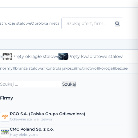
strukcje stalowe
Obróbka metali
ne
Pręty okrągłe stalowe
Pręty kwadratowe stalowe
#normy
#branża stalowa
#kontrola jakości
#hutnictwo
#korozja
#bezpieczeńs
Szukaj:
Firmy
PGO S.A. (Polska Grupa Odlewnicza)
Odlewnie staliwa i żeliwa
CMC Poland Sp. z o.o.
Huty elektryczne