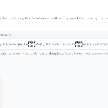
 i Normy
Katalog Firm
Wiadomości
Kalkulatory wyrobów hutniczych
Kon
 złączne
y stalowe gładkie
Pręty stalowe ciągnione
Pręty precyzyj
czeństwo
#normy budowlane
#stal
#bezpieczeństwo konstrukcji
#spawanie