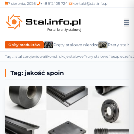
7 sierpnia, 2026
|
+48 512 109 724
|
kontakt@stal.info.pl
Pręty stalowe nierdzewne
Pręty stalow
Opisy produktów
Tagi:
#stal zbrojeniowa
#konstrukcje stalowe
#rury stalowe
#bezpieczeńs
Tag:
jakość spoin