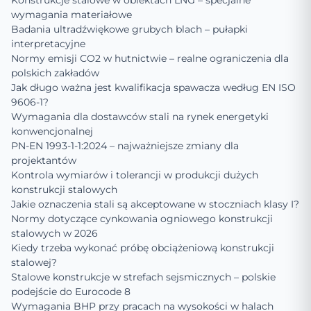
Konstrukcje stalowe w obiektach LNG – specjalne
wymagania materiałowe
Badania ultradźwiękowe grubych blach – pułapki
interpretacyjne
Normy emisji CO2 w hutnictwie – realne ograniczenia dla
polskich zakładów
Jak długo ważna jest kwalifikacja spawacza według EN ISO
9606-1?
Wymagania dla dostawców stali na rynek energetyki
konwencjonalnej
PN-EN 1993-1-1:2024 – najważniejsze zmiany dla
projektantów
Kontrola wymiarów i tolerancji w produkcji dużych
konstrukcji stalowych
Jakie oznaczenia stali są akceptowane w stoczniach klasy I?
Normy dotyczące cynkowania ogniowego konstrukcji
stalowych w 2026
Kiedy trzeba wykonać próbę obciążeniową konstrukcji
stalowej?
Stalowe konstrukcje w strefach sejsmicznych – polskie
podejście do Eurocode 8
Wymagania BHP przy pracach na wysokości w halach