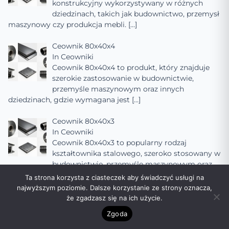
konstrukcyjny wykorzystywany w różnych
dziedzinach, takich jak budownictwo, przemysł
maszynowy czy produkcja mebli.
[…]
Ceownik 80x40x4
In
Ceowniki
Ceownik 80x40x4 to produkt, który znajduje
szerokie zastosowanie w budownictwie,
przemyśle maszynowym oraz innych
dziedzinach, gdzie wymagana jest
[…]
Ceownik 80x40x3
In
Ceowniki
Ceownik 80x40x3 to popularny rodzaj
kształtownika stalowego, szeroko stosowany w
budownictwie, przemyśle maszynowym oraz
innych dziedzinach, gdzie
[…]
Ta strona korzysta z ciasteczek aby świadczyć usługi na
najwyższym poziomie. Dalsze korzystanie ze strony oznacza,
Ceownik 80x40x2
że zgadzasz się na ich użycie.
In
Ceowniki
Zgoda
Ceownik 80x40x2 to popularny rodzaj
kształtownika stalowego, szeroko