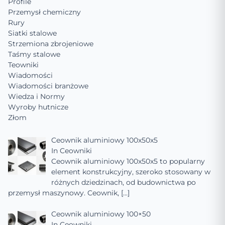
Profile
Przemysł chemiczny
Rury
Siatki stalowe
Strzemiona zbrojeniowe
Taśmy stalowe
Teowniki
Wiadomości
Wiadomości branżowe
Wiedza i Normy
Wyroby hutnicze
Złom
Ceownik aluminiowy 100x50x5
In
Ceowniki
Ceownik aluminiowy 100x50x5 to popularny
element konstrukcyjny, szeroko stosowany w
różnych dziedzinach, od budownictwa po
przemysł maszynowy. Ceownik,
[…]
Ceownik aluminiowy 100×50
In
Ceowniki