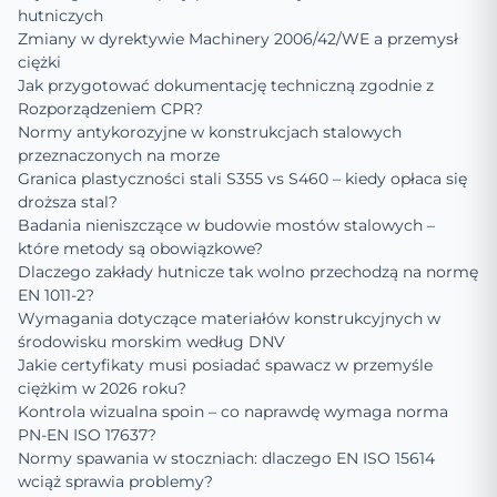
hutniczych
Zmiany w dyrektywie Machinery 2006/42/WE a przemysł
ciężki
Jak przygotować dokumentację techniczną zgodnie z
Rozporządzeniem CPR?
Normy antykorozyjne w konstrukcjach stalowych
przeznaczonych na morze
Granica plastyczności stali S355 vs S460 – kiedy opłaca się
droższa stal?
Badania nieniszczące w budowie mostów stalowych –
które metody są obowiązkowe?
Dlaczego zakłady hutnicze tak wolno przechodzą na normę
EN 1011-2?
Wymagania dotyczące materiałów konstrukcyjnych w
środowisku morskim według DNV
Jakie certyfikaty musi posiadać spawacz w przemyśle
ciężkim w 2026 roku?
Kontrola wizualna spoin – co naprawdę wymaga norma
PN-EN ISO 17637?
Normy spawania w stoczniach: dlaczego EN ISO 15614
wciąż sprawia problemy?