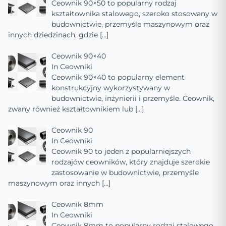
Ceownik 90×50 to popularny rodzaj
kształtownika stalowego, szeroko stosowany w
budownictwie, przemyśle maszynowym oraz
innych dziedzinach, gdzie
[…]
Ceownik 90×40
In
Ceowniki
Ceownik 90×40 to popularny element
konstrukcyjny wykorzystywany w
budownictwie, inżynierii i przemyśle. Ceownik,
zwany również kształtownikiem lub
[…]
Ceownik 90
In
Ceowniki
Ceownik 90 to jeden z popularniejszych
rodzajów ceowników, który znajduje szerokie
zastosowanie w budownictwie, przemyśle
maszynowym oraz innych
[…]
Ceownik 8mm
In
Ceowniki
Ceownik 8mm to popularny rodzaj stalowego