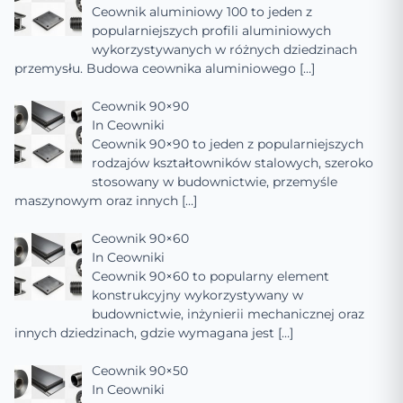
Ceownik aluminiowy 100 to jeden z
popularniejszych profili aluminiowych
wykorzystywanych w różnych dziedzinach
przemysłu. Budowa ceownika aluminiowego
[…]
Ceownik 90×90
In
Ceowniki
Ceownik 90×90 to jeden z popularniejszych
rodzajów kształtowników stalowych, szeroko
stosowany w budownictwie, przemyśle
maszynowym oraz innych
[…]
Ceownik 90×60
In
Ceowniki
Ceownik 90×60 to popularny element
konstrukcyjny wykorzystywany w
budownictwie, inżynierii mechanicznej oraz
innych dziedzinach, gdzie wymagana jest
[…]
Ceownik 90×50
In
Ceowniki