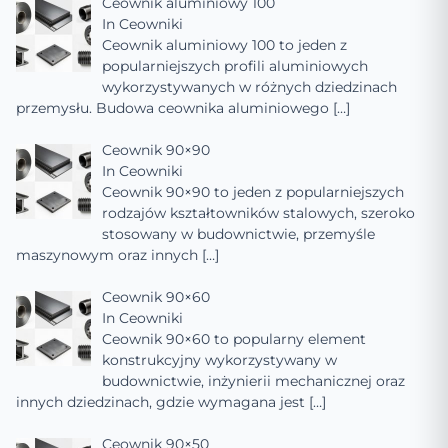
Ceownik aluminiowy 100
In
Ceowniki
Ceownik aluminiowy 100 to jeden z
popularniejszych profili aluminiowych
wykorzystywanych w różnych dziedzinach
przemysłu. Budowa ceownika aluminiowego
[…]
Ceownik 90×90
In
Ceowniki
Ceownik 90×90 to jeden z popularniejszych
rodzajów kształtowników stalowych, szeroko
stosowany w budownictwie, przemyśle
maszynowym oraz innych
[…]
Ceownik 90×60
In
Ceowniki
Ceownik 90×60 to popularny element
konstrukcyjny wykorzystywany w
budownictwie, inżynierii mechanicznej oraz
innych dziedzinach, gdzie wymagana jest
[…]
Ceownik 90×50