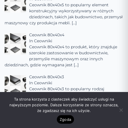
Ceownik 80x40x5 to popularny element
konstrukcyjny wykorzystywany w różnych
dziedzinach, takich jak budownictwo, przemysł
maszynowy czy produkcja mebli.
[…]
Ceownik 80x40x4
In
Ceowniki
Ceownik 80x40x4 to produkt, który znajduje
szerokie zastosowanie w budownictwie,
przemyśle maszynowym oraz innych
dziedzinach, gdzie wymagana jest
[…]
Ceownik 80x40x3
In
Ceowniki
Ceownik 80x40x3 to popularny rodzaj
kształtownika stalowego, szeroko stosowany w
Ta strona korzysta z ciasteczek aby świadczyć usługi na
budownictwie, przemyśle maszynowym oraz
najwyższym poziomie. Dalsze korzystanie ze strony oznacza,
innych dziedzinach, gdzie
[…]
że zgadzasz się na ich użycie.
Ceownik 80x40x2
Zgoda
In
Ceowniki