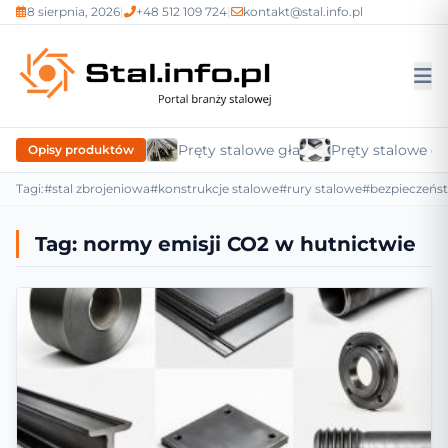
8 sierpnia, 2026
|
+48 512 109 724
|
kontakt@stal.info.pl
Pręty stalowe gładkie
Pręty stalowe c
Opisy produktów
Tagi:
#stal zbrojeniowa
#konstrukcje stalowe
#rury stalowe
#bezpieczeńs
Tag:
normy emisji CO2 w hutnictwie