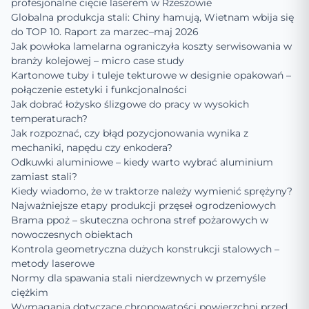
profesjonalne cięcie laserem w Rzeszowie
Globalna produkcja stali: Chiny hamują, Wietnam wbija się
do TOP 10. Raport za marzec–maj 2026
Jak powłoka lamelarna ograniczyła koszty serwisowania w
branży kolejowej – micro case study
Kartonowe tuby i tuleje tekturowe w designie opakowań –
połączenie estetyki i funkcjonalności
Jak dobrać łożysko ślizgowe do pracy w wysokich
temperaturach?
Jak rozpoznać, czy błąd pozycjonowania wynika z
mechaniki, napędu czy enkodera?
Odkuwki aluminiowe – kiedy warto wybrać aluminium
zamiast stali?
Kiedy wiadomo, że w traktorze należy wymienić sprężyny?
Najważniejsze etapy produkcji przęseł ogrodzeniowych
Brama ppoż – skuteczna ochrona stref pożarowych w
nowoczesnych obiektach
Kontrola geometryczna dużych konstrukcji stalowych –
metody laserowe
Normy dla spawania stali nierdzewnych w przemyśle
ciężkim
Wymagania dotyczące chropowatości powierzchni przed