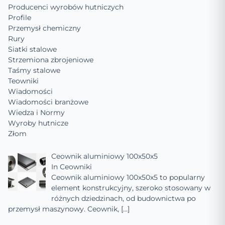
Producenci wyrobów hutniczych
Profile
Przemysł chemiczny
Rury
Siatki stalowe
Strzemiona zbrojeniowe
Taśmy stalowe
Teowniki
Wiadomości
Wiadomości branżowe
Wiedza i Normy
Wyroby hutnicze
Złom
Ceownik aluminiowy 100x50x5
In
Ceowniki
Ceownik aluminiowy 100x50x5 to popularny
element konstrukcyjny, szeroko stosowany w
różnych dziedzinach, od budownictwa po
przemysł maszynowy. Ceownik,
[…]