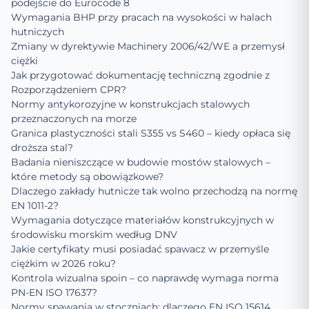
podejście do Eurocode 8
Wymagania BHP przy pracach na wysokości w halach
hutniczych
Zmiany w dyrektywie Machinery 2006/42/WE a przemysł
ciężki
Jak przygotować dokumentację techniczną zgodnie z
Rozporządzeniem CPR?
Normy antykorozyjne w konstrukcjach stalowych
przeznaczonych na morze
Granica plastyczności stali S355 vs S460 – kiedy opłaca się
droższa stal?
Badania nieniszczące w budowie mostów stalowych –
które metody są obowiązkowe?
Dlaczego zakłady hutnicze tak wolno przechodzą na normę
EN 1011-2?
Wymagania dotyczące materiałów konstrukcyjnych w
środowisku morskim według DNV
Jakie certyfikaty musi posiadać spawacz w przemyśle
ciężkim w 2026 roku?
Kontrola wizualna spoin – co naprawdę wymaga norma
PN-EN ISO 17637?
Normy spawania w stoczniach: dlaczego EN ISO 15614