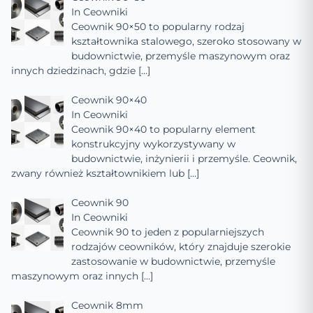
In
Ceowniki
Ceownik 90×50 to popularny rodzaj
kształtownika stalowego, szeroko stosowany w
budownictwie, przemyśle maszynowym oraz
innych dziedzinach, gdzie
[…]
Ceownik 90×40
In
Ceowniki
Ceownik 90×40 to popularny element
konstrukcyjny wykorzystywany w
budownictwie, inżynierii i przemyśle. Ceownik,
zwany również kształtownikiem lub
[…]
Ceownik 90
In
Ceowniki
Ceownik 90 to jeden z popularniejszych
rodzajów ceowników, który znajduje szerokie
zastosowanie w budownictwie, przemyśle
maszynowym oraz innych
[…]
Ceownik 8mm