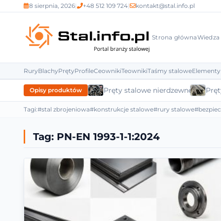
8 sierpnia, 2026
|
+48 512 109 724
|
kontakt@stal.info.pl
Strona główna
Wiedza
Rury
Blachy
Pręty
Profile
Ceowniki
Teowniki
Taśmy stalowe
Elementy
Pręty stalowe nierdzewne
Pręt
Opisy produktów
Tagi:
#stal zbrojeniowa
#konstrukcje stalowe
#rury stalowe
#bezpie
Tag:
PN-EN 1993-1-1:2024