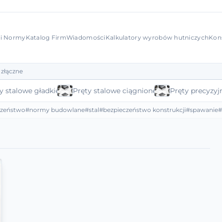
 i Normy
Katalog Firm
Wiadomości
Kalkulatory wyrobów hutniczych
Kon
 złączne
y stalowe gładkie
Pręty stalowe ciągnione
Pręty precyzyj
czeństwo
#normy budowlane
#stal
#bezpieczeństwo konstrukcji
#spawanie