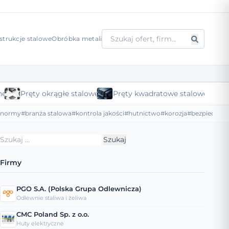
strukcje stalowe
Obróbka metali
ne
Pręty okrągłe stalowe
Pręty kwadratowe stalowe
#normy
#branża stalowa
#kontrola jakości
#hutnictwo
#korozja
#bezpieczeńs
Szukaj:
Firmy
PGO S.A. (Polska Grupa Odlewnicza)
Odlewnie staliwa i żeliwa
CMC Poland Sp. z o.o.
Huty elektryczne