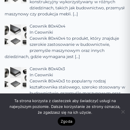
konstrukcyjny wykorzystywany w różnych
dziedzinach, takich jak budownictwo, przemysł
maszynowy czy produkcja mebli.
[…]
Ceownik 80x40x4
In
Ceowniki
Ceownik 80x40x4 to produkt, który znajduje
szerokie zastosowanie w budownictwie,
przemyśle maszynowym oraz innych
dziedzinach, gdzie wymagana jest
[…]
Ceownik 80x40x3
In
Ceowniki
Ceownik 80x40x3 to popularny rodzaj
kształtownika stalowego, szeroko stosowany w
budownictwie, przemyśle maszynowym oraz
innych dziedzinach, gdzie
[…]
Ta strona korzysta z ciasteczek aby świadczyć usługi na
najwyższym poziomie. Dalsze korzystanie ze strony oznacza,
Ceownik 80x40x2
że zgadzasz się na ich użycie.
In
Ceowniki
Zgoda
Ceownik 80x40x2 to popularny rodzaj
kształtownika stalowego, szeroko