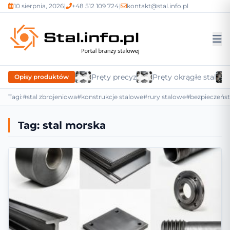
10 sierpnia, 2026
|
+48 512 109 724
|
kontakt@stal.info.pl
Pręty precyzyjne
Pręty okrągłe stalow
Opisy produktów
Tagi:
#stal zbrojeniowa
#konstrukcje stalowe
#rury stalowe
#bezpieczeńs
Tag:
stal morska