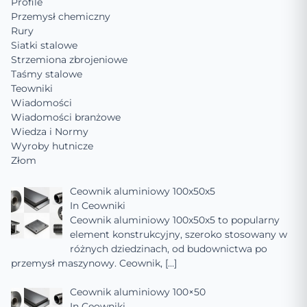
Profile
Przemysł chemiczny
Rury
Siatki stalowe
Strzemiona zbrojeniowe
Taśmy stalowe
Teowniki
Wiadomości
Wiadomości branżowe
Wiedza i Normy
Wyroby hutnicze
Złom
Ceownik aluminiowy 100x50x5
In
Ceowniki
Ceownik aluminiowy 100x50x5 to popularny
element konstrukcyjny, szeroko stosowany w
różnych dziedzinach, od budownictwa po
przemysł maszynowy. Ceownik,
[…]
Ceownik aluminiowy 100×50
In
Ceowniki