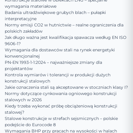
Konstrukcje stalowe w obiektach LNG – specjalne
wymagania materiałowe
Badania ultradźwiękowe grubych blach – pułapki
interpretacyjne
Normy emisji CO2 w hutnictwie – realne ograniczenia dla
polskich zakładów
Jak długo ważna jest kwalifikacja spawacza według EN ISO
9606-1?
Wymagania dla dostawców stali na rynek energetyki
konwencjonalnej
PN-EN 1993-1-1:2024 – najważniejsze zmiany dla
projektantów
Kontrola wymiarów i tolerancji w produkcji dużych
konstrukcji stalowych
Jakie oznaczenia stali są akceptowane w stoczniach klasy I?
Normy dotyczące cynkowania ogniowego konstrukcji
stalowych w 2026
Kiedy trzeba wykonać próbę obciążeniową konstrukcji
stalowej?
Stalowe konstrukcje w strefach sejsmicznych – polskie
podejście do Eurocode 8
Wymagania BHP przy pracach na wysokości w halach