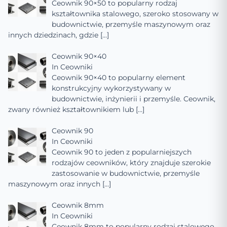
Ceownik 90×50 to popularny rodzaj
kształtownika stalowego, szeroko stosowany w
budownictwie, przemyśle maszynowym oraz
innych dziedzinach, gdzie
[…]
Ceownik 90×40
In
Ceowniki
Ceownik 90×40 to popularny element
konstrukcyjny wykorzystywany w
budownictwie, inżynierii i przemyśle. Ceownik,
zwany również kształtownikiem lub
[…]
Ceownik 90
In
Ceowniki
Ceownik 90 to jeden z popularniejszych
rodzajów ceowników, który znajduje szerokie
zastosowanie w budownictwie, przemyśle
maszynowym oraz innych
[…]
Ceownik 8mm
In
Ceowniki
Ceownik 8mm to popularny rodzaj stalowego