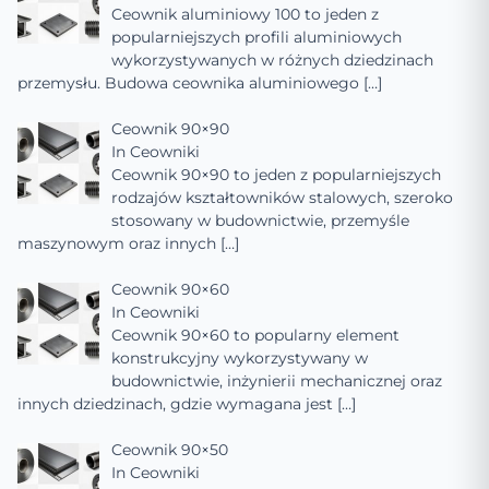
Ceownik aluminiowy 100 to jeden z
popularniejszych profili aluminiowych
wykorzystywanych w różnych dziedzinach
przemysłu. Budowa ceownika aluminiowego
[…]
Ceownik 90×90
In
Ceowniki
Ceownik 90×90 to jeden z popularniejszych
rodzajów kształtowników stalowych, szeroko
stosowany w budownictwie, przemyśle
maszynowym oraz innych
[…]
Ceownik 90×60
In
Ceowniki
Ceownik 90×60 to popularny element
konstrukcyjny wykorzystywany w
budownictwie, inżynierii mechanicznej oraz
innych dziedzinach, gdzie wymagana jest
[…]
Ceownik 90×50
In
Ceowniki