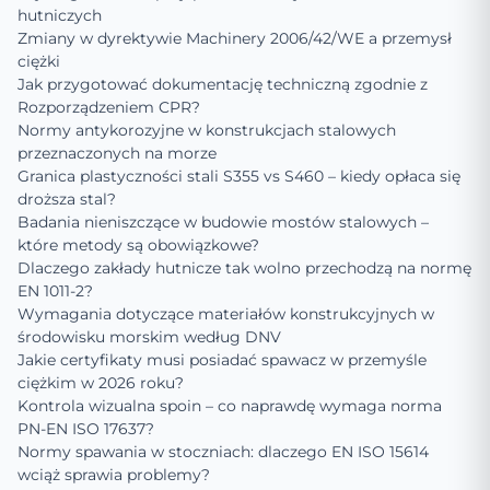
hutniczych
Zmiany w dyrektywie Machinery 2006/42/WE a przemysł
ciężki
Jak przygotować dokumentację techniczną zgodnie z
Rozporządzeniem CPR?
Normy antykorozyjne w konstrukcjach stalowych
przeznaczonych na morze
Granica plastyczności stali S355 vs S460 – kiedy opłaca się
droższa stal?
Badania nieniszczące w budowie mostów stalowych –
które metody są obowiązkowe?
Dlaczego zakłady hutnicze tak wolno przechodzą na normę
EN 1011-2?
Wymagania dotyczące materiałów konstrukcyjnych w
środowisku morskim według DNV
Jakie certyfikaty musi posiadać spawacz w przemyśle
ciężkim w 2026 roku?
Kontrola wizualna spoin – co naprawdę wymaga norma
PN-EN ISO 17637?
Normy spawania w stoczniach: dlaczego EN ISO 15614
wciąż sprawia problemy?