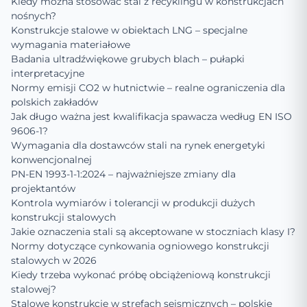
Kiedy można stosować stal z recyklingu w konstrukcjach
nośnych?
Konstrukcje stalowe w obiektach LNG – specjalne
wymagania materiałowe
Badania ultradźwiękowe grubych blach – pułapki
interpretacyjne
Normy emisji CO2 w hutnictwie – realne ograniczenia dla
polskich zakładów
Jak długo ważna jest kwalifikacja spawacza według EN ISO
9606-1?
Wymagania dla dostawców stali na rynek energetyki
konwencjonalnej
PN-EN 1993-1-1:2024 – najważniejsze zmiany dla
projektantów
Kontrola wymiarów i tolerancji w produkcji dużych
konstrukcji stalowych
Jakie oznaczenia stali są akceptowane w stoczniach klasy I?
Normy dotyczące cynkowania ogniowego konstrukcji
stalowych w 2026
Kiedy trzeba wykonać próbę obciążeniową konstrukcji
stalowej?
Stalowe konstrukcje w strefach sejsmicznych – polskie