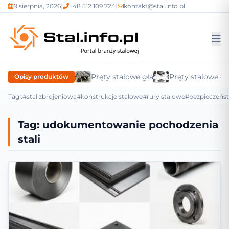
9 sierpnia, 2026
|
+48 512 109 724
|
kontakt@stal.info.pl
Pręty stalowe gładkie
Pręty stalowe c
Opisy produktów
Tagi:
#stal zbrojeniowa
#konstrukcje stalowe
#rury stalowe
#bezpieczeńs
Tag:
udokumentowanie pochodzenia
stali