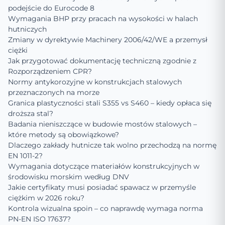
podejście do Eurocode 8
Wymagania BHP przy pracach na wysokości w halach
hutniczych
Zmiany w dyrektywie Machinery 2006/42/WE a przemysł
ciężki
Jak przygotować dokumentację techniczną zgodnie z
Rozporządzeniem CPR?
Normy antykorozyjne w konstrukcjach stalowych
przeznaczonych na morze
Granica plastyczności stali S355 vs S460 – kiedy opłaca się
droższa stal?
Badania nieniszczące w budowie mostów stalowych –
które metody są obowiązkowe?
Dlaczego zakłady hutnicze tak wolno przechodzą na normę
EN 1011-2?
Wymagania dotyczące materiałów konstrukcyjnych w
środowisku morskim według DNV
Jakie certyfikaty musi posiadać spawacz w przemyśle
ciężkim w 2026 roku?
Kontrola wizualna spoin – co naprawdę wymaga norma
PN-EN ISO 17637?