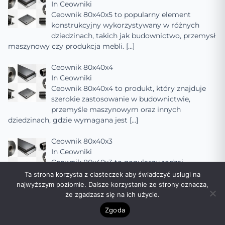
In
Ceowniki
Ceownik 80x40x5 to popularny element
konstrukcyjny wykorzystywany w różnych
dziedzinach, takich jak budownictwo, przemysł
maszynowy czy produkcja mebli.
[…]
Ceownik 80x40x4
In
Ceowniki
Ceownik 80x40x4 to produkt, który znajduje
szerokie zastosowanie w budownictwie,
przemyśle maszynowym oraz innych
dziedzinach, gdzie wymagana jest
[…]
Ceownik 80x40x3
In
Ceowniki
Ceownik 80x40x3 to popularny rodzaj
kształtownika stalowego, szeroko stosowany w
Ta strona korzysta z ciasteczek aby świadczyć usługi na
budownictwie, przemyśle maszynowym oraz
najwyższym poziomie. Dalsze korzystanie ze strony oznacza,
innych dziedzinach, gdzie
[…]
że zgadzasz się na ich użycie.
Zgoda
Ceownik 80x40x2