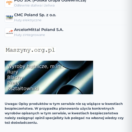
PGO S.A. (Polska Grupa Odlewnicza)
Odlewnie staliwa i żeliwa
CMC Poland Sp. z o.o.
Huty elektryczne
ArcelorMittal Poland S.A.
Huty zintegrowane
Uwaga: Opisy produktów w tym serwisie nie są wiążące w kwestiach
bezpieczeństwa. W przypadku planowania użycia konkretnych
wyrobów opisanych w tym serwisie, w kwestiach bezpieczeństwa
należy zasięgnąć opinii specjalisty lub polegać na własnej wiedzy czy
też doświadczeniu.