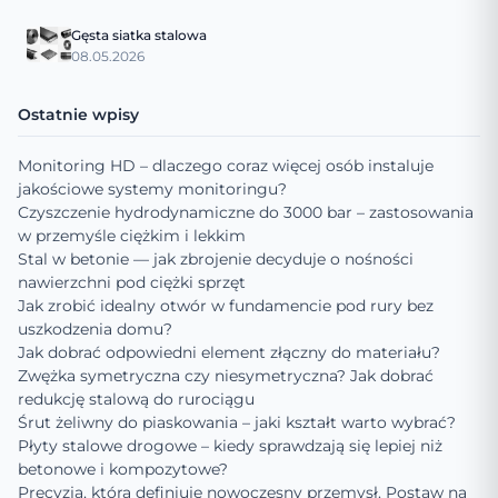
Gęsta siatka stalowa
08.05.2026
Ostatnie wpisy
Monitoring HD – dlaczego coraz więcej osób instaluje
jakościowe systemy monitoringu?
Czyszczenie hydrodynamiczne do 3000 bar – zastosowania
w przemyśle ciężkim i lekkim
Stal w betonie — jak zbrojenie decyduje o nośności
nawierzchni pod ciężki sprzęt
Jak zrobić idealny otwór w fundamencie pod rury bez
uszkodzenia domu?
Jak dobrać odpowiedni element złączny do materiału?
Zwężka symetryczna czy niesymetryczna? Jak dobrać
redukcję stalową do rurociągu
Śrut żeliwny do piaskowania – jaki kształt warto wybrać?
Płyty stalowe drogowe – kiedy sprawdzają się lepiej niż
betonowe i kompozytowe?
Precyzja, która definiuje nowoczesny przemysł. Postaw na