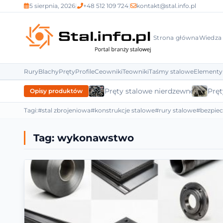
5 sierpnia, 2026
|
+48 512 109 724
|
kontakt@stal.info.pl
Strona główna
Wiedza
Rury
Blachy
Pręty
Profile
Ceowniki
Teowniki
Taśmy stalowe
Elementy
Pręty stalowe nierdzewne
Pręt
Opisy produktów
Tagi:
#stal zbrojeniowa
#konstrukcje stalowe
#rury stalowe
#bezpie
Tag:
wykonawstwo