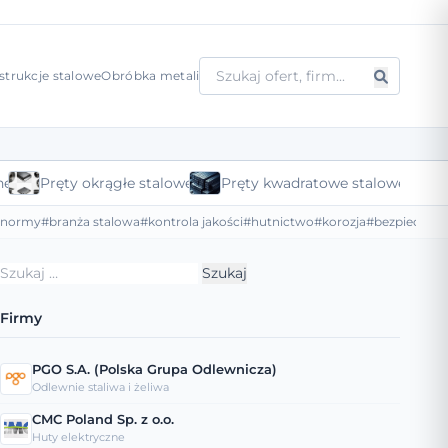
strukcje stalowe
Obróbka metali
ne
Pręty okrągłe stalowe
Pręty kwadratowe stalowe
#normy
#branża stalowa
#kontrola jakości
#hutnictwo
#korozja
#bezpieczeńs
Szukaj:
Firmy
PGO S.A. (Polska Grupa Odlewnicza)
Odlewnie staliwa i żeliwa
CMC Poland Sp. z o.o.
Huty elektryczne