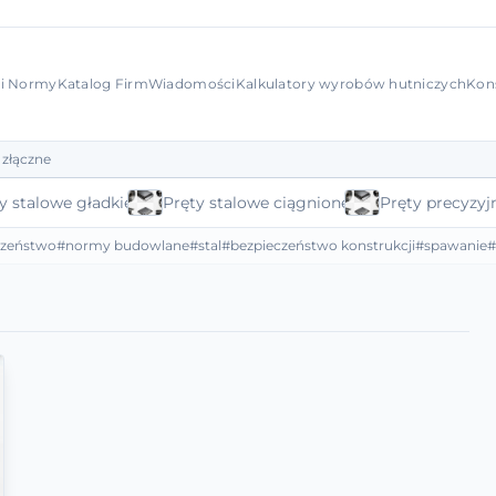
 i Normy
Katalog Firm
Wiadomości
Kalkulatory wyrobów hutniczych
Kon
 złączne
y stalowe gładkie
Pręty stalowe ciągnione
Pręty precyzyj
czeństwo
#normy budowlane
#stal
#bezpieczeństwo konstrukcji
#spawanie