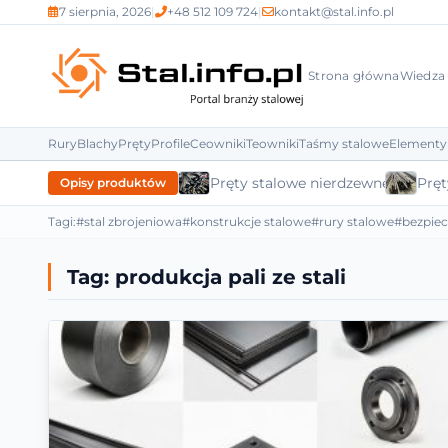
7 sierpnia, 2026
|
+48 512 109 724
|
kontakt@stal.info.pl
Strona główna
Wiedza
Rury
Blachy
Pręty
Profile
Ceowniki
Teowniki
Taśmy stalowe
Elementy
Pręty stalowe nierdzewne
Pręt
Opisy produktów
Tagi:
#stal zbrojeniowa
#konstrukcje stalowe
#rury stalowe
#bezpie
Tag:
produkcja pali ze stali