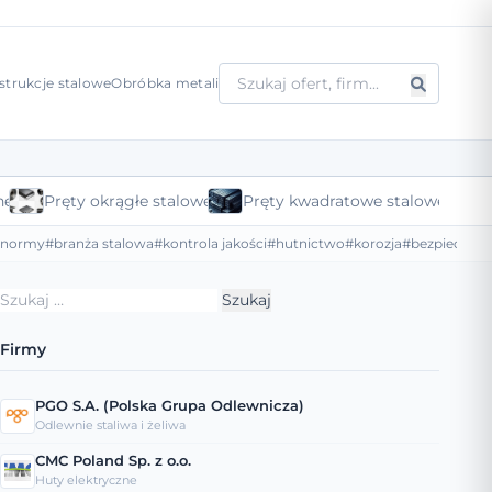
strukcje stalowe
Obróbka metali
ne
Pręty okrągłe stalowe
Pręty kwadratowe stalowe
#normy
#branża stalowa
#kontrola jakości
#hutnictwo
#korozja
#bezpieczeńs
Szukaj:
Firmy
PGO S.A. (Polska Grupa Odlewnicza)
Odlewnie staliwa i żeliwa
CMC Poland Sp. z o.o.
Huty elektryczne