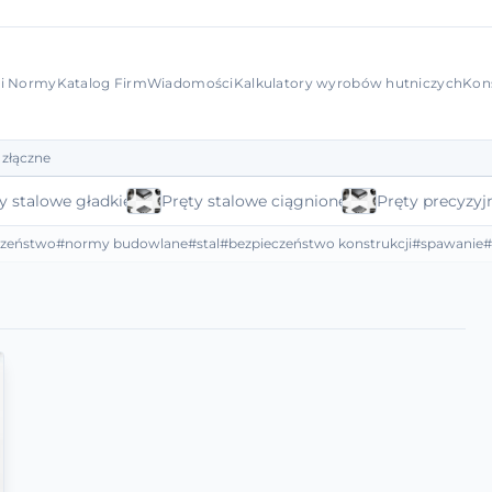
 i Normy
Katalog Firm
Wiadomości
Kalkulatory wyrobów hutniczych
Kon
 złączne
y stalowe gładkie
Pręty stalowe ciągnione
Pręty precyzyj
czeństwo
#normy budowlane
#stal
#bezpieczeństwo konstrukcji
#spawanie