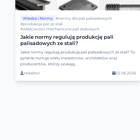
Wiedza i Normy
#normy dla pali palisadowych
#produkcja pali ze stali
#właściwości mechaniczne pali stalowych
Jakie normy regulują produkcję pali
palisadowych ze stali?
Jakie normy regulują produkcję pali palisadowych ze stali? To
pytanie nurtuje wielu inwestorów, architektów oraz
producentów, którzy szukają...
redaktor
02.06.2026