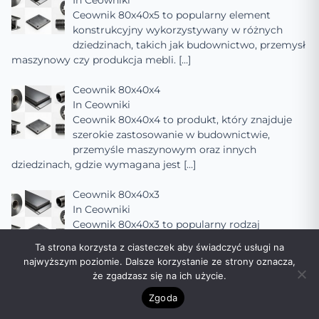
In
Ceowniki
Ceownik 80x40x5 to popularny element
konstrukcyjny wykorzystywany w różnych
dziedzinach, takich jak budownictwo, przemysł
maszynowy czy produkcja mebli.
[…]
Ceownik 80x40x4
In
Ceowniki
Ceownik 80x40x4 to produkt, który znajduje
szerokie zastosowanie w budownictwie,
przemyśle maszynowym oraz innych
dziedzinach, gdzie wymagana jest
[…]
Ceownik 80x40x3
In
Ceowniki
Ceownik 80x40x3 to popularny rodzaj
kształtownika stalowego, szeroko stosowany w
Ta strona korzysta z ciasteczek aby świadczyć usługi na
budownictwie, przemyśle maszynowym oraz
najwyższym poziomie. Dalsze korzystanie ze strony oznacza,
innych dziedzinach, gdzie
[…]
że zgadzasz się na ich użycie.
Zgoda
Ceownik 80x40x2
In
Ceowniki