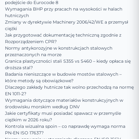
podejście do Eurocode 8
Wymagania BHP przy pracach na wysokości w halach
hutniczych
Zmiany w dyrektywie Machinery 2006/42/WE a przemysł
ciężki
Jak przygotować dokumentację techniczną zgodnie z
Rozporządzeniem CPR?
Normy antykorozyjne w konstrukcjach stalowych
przeznaczonych na morze
Granica plastyczności stali S355 vs S460 – kiedy opłaca się
droższa stal?
Badania nieniszczące w budowie mostów stalowych –
które metody są obowiązkowe?
Dlaczego zakłady hutnicze tak wolno przechodzą na normę
EN 1011-2?
Wymagania dotyczące materiałów konstrukcyjnych w
środowisku morskim według DNV
Jakie certyfikaty musi posiadać spawacz w przemyśle
ciężkim w 2026 roku?
Kontrola wizualna spoin – co naprawdę wymaga norma
PN-EN ISO 17637?