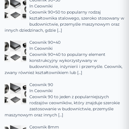
Ceownik 90×50
In
Ceowniki
Ceownik 90×50 to popularny rodzaj
kształtownika stalowego, szeroko stosowany w
budownictwie, przemyśle maszynowym oraz
innych dziedzinach, gdzie
[…]
Ceownik 90×40
In
Ceowniki
Ceownik 90×40 to popularny element
konstrukcyjny wykorzystywany w
budownictwie, inżynierii i przemyśle. Ceownik,
zwany również kształtownikiem lub
[…]
Ceownik 90
In
Ceowniki
Ceownik 90 to jeden z popularniejszych
rodzajów ceowników, który znajduje szerokie
zastosowanie w budownictwie, przemyśle
maszynowym oraz innych
[…]
Ceownik 8mm