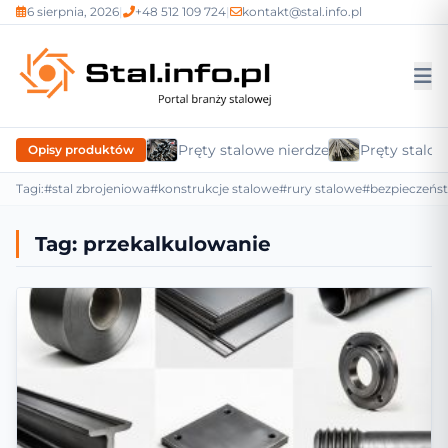
6 sierpnia, 2026
|
+48 512 109 724
|
kontakt@stal.info.pl
Pręty stalowe nierdzewne
Pręty stalow
Opisy produktów
Tagi:
#stal zbrojeniowa
#konstrukcje stalowe
#rury stalowe
#bezpieczeńs
Tag:
przekalkulowanie