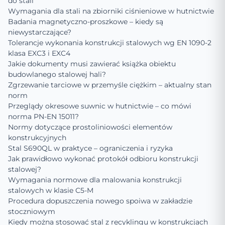
do stali
Wymagania dla stali na zbiorniki ciśnieniowe w hutnictwie
Badania magnetyczno-proszkowe – kiedy są
niewystarczające?
Tolerancje wykonania konstrukcji stalowych wg EN 1090-2
klasa EXC3 i EXC4
Jakie dokumenty musi zawierać książka obiektu
budowlanego stalowej hali?
Zgrzewanie tarciowe w przemyśle ciężkim – aktualny stan
norm
Przeglądy okresowe suwnic w hutnictwie – co mówi
norma PN-EN 15011?
Normy dotyczące prostoliniowości elementów
konstrukcyjnych
Stal S690QL w praktyce – ograniczenia i ryzyka
Jak prawidłowo wykonać protokół odbioru konstrukcji
stalowej?
Wymagania normowe dla malowania konstrukcji
stalowych w klasie C5-M
Procedura dopuszczenia nowego spoiwa w zakładzie
stoczniowym
Kiedy można stosować stal z recyklingu w konstrukcjach