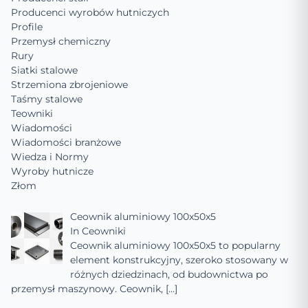
Producenci wyrobów hutniczych
Profile
Przemysł chemiczny
Rury
Siatki stalowe
Strzemiona zbrojeniowe
Taśmy stalowe
Teowniki
Wiadomości
Wiadomości branżowe
Wiedza i Normy
Wyroby hutnicze
Złom
Ceownik aluminiowy 100x50x5
In
Ceowniki
Ceownik aluminiowy 100x50x5 to popularny
element konstrukcyjny, szeroko stosowany w
różnych dziedzinach, od budownictwa po
przemysł maszynowy. Ceownik,
[…]