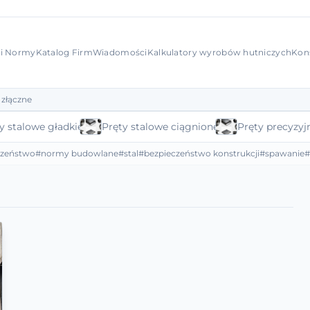
 i Normy
Katalog Firm
Wiadomości
Kalkulatory wyrobów hutniczych
Kon
 złączne
y stalowe gładkie
Pręty stalowe ciągnione
Pręty precyzyj
czeństwo
#normy budowlane
#stal
#bezpieczeństwo konstrukcji
#spawanie