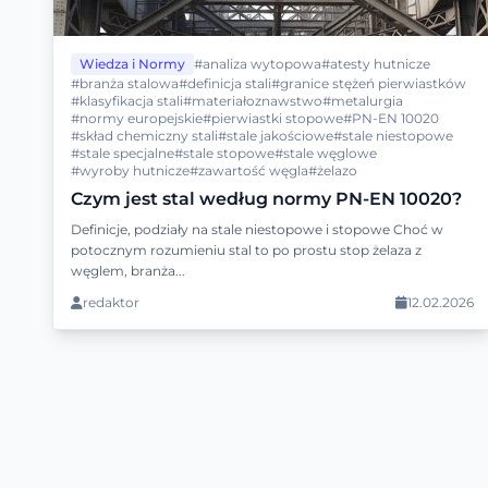
Wiedza i Normy
#analiza wytopowa
#atesty hutnicze
#branża stalowa
#definicja stali
#granice stężeń pierwiastków
#klasyfikacja stali
#materiałoznawstwo
#metalurgia
#normy europejskie
#pierwiastki stopowe
#PN-EN 10020
#skład chemiczny stali
#stale jakościowe
#stale niestopowe
#stale specjalne
#stale stopowe
#stale węglowe
#wyroby hutnicze
#zawartość węgla
#żelazo
Czym jest stal według normy PN-EN 10020?
Definicje, podziały na stale niestopowe i stopowe Choć w
potocznym rozumieniu stal to po prostu stop żelaza z
węglem, branża...
redaktor
12.02.2026