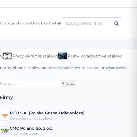
strukcje stalowe
Obróbka metali
ne
Pręty okrągłe stalowe
Pręty kwadratowe stalowe
#normy
#branża stalowa
#kontrola jakości
#hutnictwo
#korozja
#bezpieczeńs
Szukaj:
Firmy
PGO S.A. (Polska Grupa Odlewnicza)
Odlewnie staliwa i żeliwa
CMC Poland Sp. z o.o.
Huty elektryczne