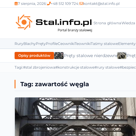
7 sierpnia, 2026
|
+48 512 109 724
|
kontakt@stal.info.pl
Strona główna
Wiedza
Rury
Blachy
Pręty
Profile
Ceowniki
Teowniki
Taśmy stalowe
Elementy
Pręty stalowe nierdzewne
Pręt
Opisy produktów
Tagi:
#stal zbrojeniowa
#konstrukcje stalowe
#rury stalowe
#bezpie
Tag:
zawartość węgla