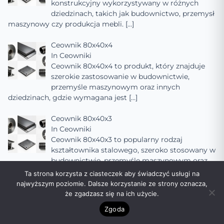
konstrukcyjny wykorzystywany w różnych
dziedzinach, takich jak budownictwo, przemysł
maszynowy czy produkcja mebli.
[…]
Ceownik 80x40x4
In
Ceowniki
Ceownik 80x40x4 to produkt, który znajduje
szerokie zastosowanie w budownictwie,
przemyśle maszynowym oraz innych
dziedzinach, gdzie wymagana jest
[…]
Ceownik 80x40x3
In
Ceowniki
Ceownik 80x40x3 to popularny rodzaj
kształtownika stalowego, szeroko stosowany w
budownictwie, przemyśle maszynowym oraz
innych dziedzinach, gdzie
[…]
Ta strona korzysta z ciasteczek aby świadczyć usługi na
najwyższym poziomie. Dalsze korzystanie ze strony oznacza,
Ceownik 80x40x2
że zgadzasz się na ich użycie.
In
Ceowniki
Zgoda
Ceownik 80x40x2 to popularny rodzaj
kształtownika stalowego, szeroko