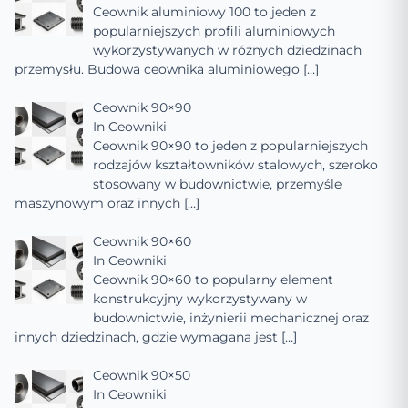
Ceownik aluminiowy 100 to jeden z
popularniejszych profili aluminiowych
wykorzystywanych w różnych dziedzinach
przemysłu. Budowa ceownika aluminiowego
[…]
Ceownik 90×90
In
Ceowniki
Ceownik 90×90 to jeden z popularniejszych
rodzajów kształtowników stalowych, szeroko
stosowany w budownictwie, przemyśle
maszynowym oraz innych
[…]
Ceownik 90×60
In
Ceowniki
Ceownik 90×60 to popularny element
konstrukcyjny wykorzystywany w
budownictwie, inżynierii mechanicznej oraz
innych dziedzinach, gdzie wymagana jest
[…]
Ceownik 90×50
In
Ceowniki