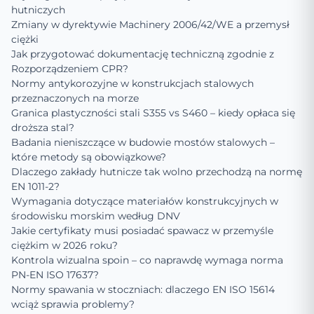
hutniczych
Zmiany w dyrektywie Machinery 2006/42/WE a przemysł
ciężki
Jak przygotować dokumentację techniczną zgodnie z
Rozporządzeniem CPR?
Normy antykorozyjne w konstrukcjach stalowych
przeznaczonych na morze
Granica plastyczności stali S355 vs S460 – kiedy opłaca się
droższa stal?
Badania nieniszczące w budowie mostów stalowych –
które metody są obowiązkowe?
Dlaczego zakłady hutnicze tak wolno przechodzą na normę
EN 1011-2?
Wymagania dotyczące materiałów konstrukcyjnych w
środowisku morskim według DNV
Jakie certyfikaty musi posiadać spawacz w przemyśle
ciężkim w 2026 roku?
Kontrola wizualna spoin – co naprawdę wymaga norma
PN-EN ISO 17637?
Normy spawania w stoczniach: dlaczego EN ISO 15614
wciąż sprawia problemy?