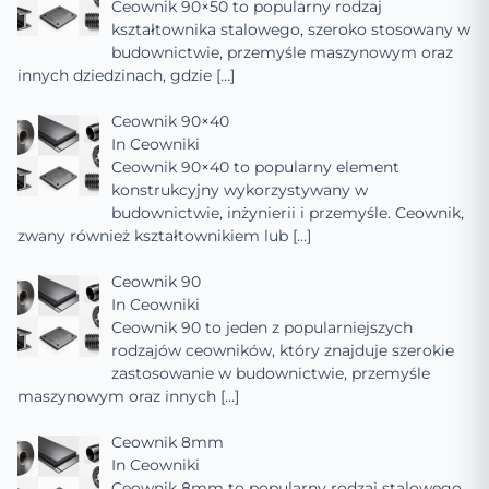
Ceownik 90×50 to popularny rodzaj
kształtownika stalowego, szeroko stosowany w
budownictwie, przemyśle maszynowym oraz
innych dziedzinach, gdzie
[…]
Ceownik 90×40
In
Ceowniki
Ceownik 90×40 to popularny element
konstrukcyjny wykorzystywany w
budownictwie, inżynierii i przemyśle. Ceownik,
zwany również kształtownikiem lub
[…]
Ceownik 90
In
Ceowniki
Ceownik 90 to jeden z popularniejszych
rodzajów ceowników, który znajduje szerokie
zastosowanie w budownictwie, przemyśle
maszynowym oraz innych
[…]
Ceownik 8mm
In
Ceowniki
Ceownik 8mm to popularny rodzaj stalowego