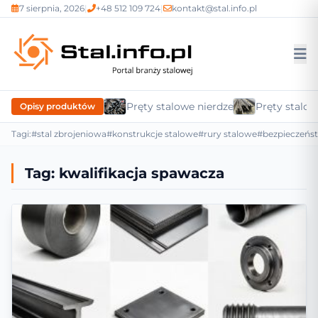
7 sierpnia, 2026
|
+48 512 109 724
|
kontakt@stal.info.pl
Pręty stalowe nierdzewne
Pręty stalow
Opisy produktów
Tagi:
#stal zbrojeniowa
#konstrukcje stalowe
#rury stalowe
#bezpieczeńs
Tag:
kwalifikacja spawacza