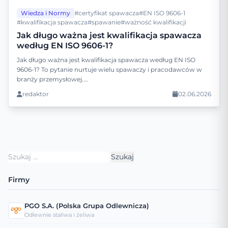
Wiedza i Normy
#certyfikat spawacza
#EN ISO 9606-1
#kwalifikacja spawacza
#spawanie
#ważność kwalifikacji
Jak długo ważna jest kwalifikacja spawacza
według EN ISO 9606-1?
Jak długo ważna jest kwalifikacja spawacza według EN ISO
9606-1? To pytanie nurtuje wielu spawaczy i pracodawców w
branży przemysłowej....
redaktor
02.06.2026
Szukaj:
Firmy
PGO S.A. (Polska Grupa Odlewnicza)
Odlewnie staliwa i żeliwa