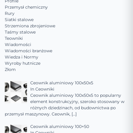
Profile
Przemysł chemiczny
Rury
Siatki stalowe
Strzemiona zbrojeniowe
Taśmy stalowe
Teowniki
Wiadomości
Wiadomości branżowe
Wiedza i Normy
Wyroby hutnicze
Złom
Ceownik aluminiowy 100x50x5
In
Ceowniki
Ceownik aluminiowy 100x50x5 to popularny
element konstrukcyjny, szeroko stosowany w
różnych dziedzinach, od budownictwa po
przemysł maszynowy. Ceownik,
[…]
Ceownik aluminiowy 100×50
In
Ceowniki