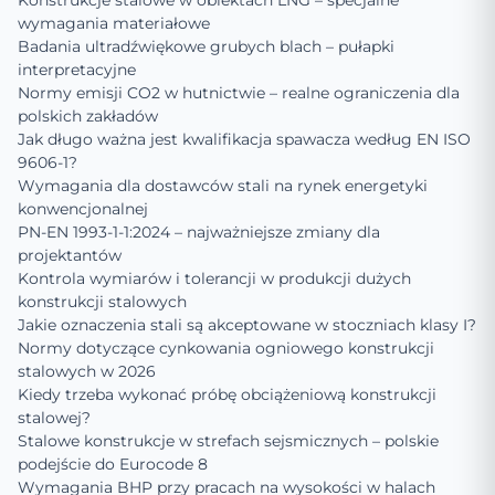
Konstrukcje stalowe w obiektach LNG – specjalne
wymagania materiałowe
Badania ultradźwiękowe grubych blach – pułapki
interpretacyjne
Normy emisji CO2 w hutnictwie – realne ograniczenia dla
polskich zakładów
Jak długo ważna jest kwalifikacja spawacza według EN ISO
9606-1?
Wymagania dla dostawców stali na rynek energetyki
konwencjonalnej
PN-EN 1993-1-1:2024 – najważniejsze zmiany dla
projektantów
Kontrola wymiarów i tolerancji w produkcji dużych
konstrukcji stalowych
Jakie oznaczenia stali są akceptowane w stoczniach klasy I?
Normy dotyczące cynkowania ogniowego konstrukcji
stalowych w 2026
Kiedy trzeba wykonać próbę obciążeniową konstrukcji
stalowej?
Stalowe konstrukcje w strefach sejsmicznych – polskie
podejście do Eurocode 8
Wymagania BHP przy pracach na wysokości w halach