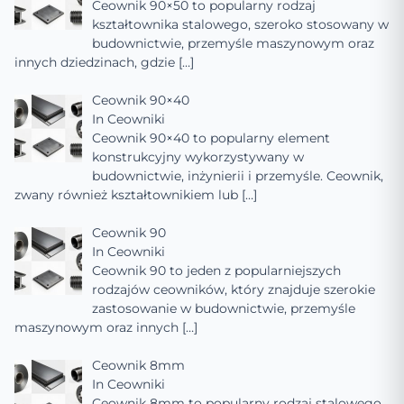
Ceownik 90×50 to popularny rodzaj
kształtownika stalowego, szeroko stosowany w
budownictwie, przemyśle maszynowym oraz
innych dziedzinach, gdzie
[…]
Ceownik 90×40
In
Ceowniki
Ceownik 90×40 to popularny element
konstrukcyjny wykorzystywany w
budownictwie, inżynierii i przemyśle. Ceownik,
zwany również kształtownikiem lub
[…]
Ceownik 90
In
Ceowniki
Ceownik 90 to jeden z popularniejszych
rodzajów ceowników, który znajduje szerokie
zastosowanie w budownictwie, przemyśle
maszynowym oraz innych
[…]
Ceownik 8mm
In
Ceowniki
Ceownik 8mm to popularny rodzaj stalowego