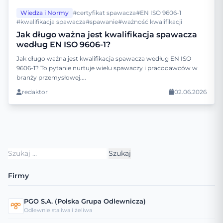
Wiedza i Normy
#certyfikat spawacza
#EN ISO 9606-1
#kwalifikacja spawacza
#spawanie
#ważność kwalifikacji
Jak długo ważna jest kwalifikacja spawacza
według EN ISO 9606-1?
Jak długo ważna jest kwalifikacja spawacza według EN ISO
9606-1? To pytanie nurtuje wielu spawaczy i pracodawców w
branży przemysłowej....
redaktor
02.06.2026
Szukaj:
Firmy
PGO S.A. (Polska Grupa Odlewnicza)
Odlewnie staliwa i żeliwa