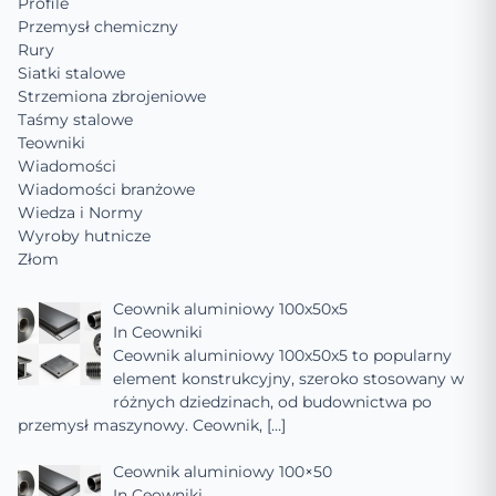
Profile
Przemysł chemiczny
Rury
Siatki stalowe
Strzemiona zbrojeniowe
Taśmy stalowe
Teowniki
Wiadomości
Wiadomości branżowe
Wiedza i Normy
Wyroby hutnicze
Złom
Ceownik aluminiowy 100x50x5
In
Ceowniki
Ceownik aluminiowy 100x50x5 to popularny
element konstrukcyjny, szeroko stosowany w
różnych dziedzinach, od budownictwa po
przemysł maszynowy. Ceownik,
[…]
Ceownik aluminiowy 100×50
In
Ceowniki