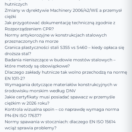
hutniczych
Zmiany w dyrektywie Machinery 2006/42/WE a przemysł
ciężki
Jak przygotować dokumentację techniczną zgodnie z
Rozporządzeniem CPR?
Normy antykorozyjne w konstrukcjach stalowych
przeznaczonych na morze
Granica plastyczności stali S355 vs S460 – kiedy opłaca się
droższa stal?
Badania nieniszczące w budowie mostów stalowych –
które metody są obowiązkowe?
Dlaczego zakłady hutnicze tak wolno przechodzą na normę
EN 1011-2?
Wymagania dotyczące materiałów konstrukcyjnych w
środowisku morskim według DNV
Jakie certyfikaty musi posiadać spawacz w przemyśle
ciężkim w 2026 roku?
Kontrola wizualna spoin – co naprawdę wymaga norma
PN-EN ISO 17637?
Normy spawania w stoczniach: dlaczego EN ISO 15614
wciąż sprawia problemy?