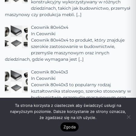
konstrukcyjny wykorzystywany w różnych
dziedzinach, takich jak budownictwo, przemysł
maszynowy czy produkcja mebli.
[…]
Ceownik 80x40x4
In
Ceowniki
Ceownik 80x40x4 to produkt, który znajduje
szerokie zastosowanie w budownictwie,
przemyśle maszynowym oraz innych
dziedzinach, gdzie wymagana jest
[…]
Ceownik 80x40x3
In
Ceowniki
Ceownik 80x40x3 to popularny rodzaj
kształtownika stalowego, szeroko stosowany w
budownictwie, przemyśle maszynowym oraz
innych dziedzinach, gdzie
[…]
Ta strona korzysta z ciasteczek aby świadczyć usługi na
najwyższym poziomie. Dalsze korzystanie ze strony oznacza,
Ceownik 80x40x2
że zgadzasz się na ich użycie.
In
Ceowniki
Zgoda
Ceownik 80x40x2 to popularny rodzaj
kształtownika stalowego, szeroko