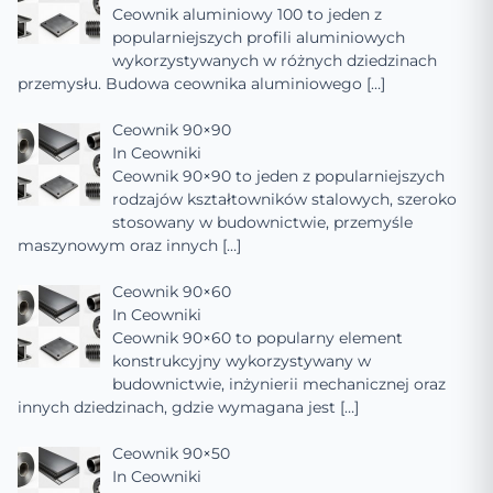
Ceownik aluminiowy 100 to jeden z
popularniejszych profili aluminiowych
wykorzystywanych w różnych dziedzinach
przemysłu. Budowa ceownika aluminiowego
[…]
Ceownik 90×90
In
Ceowniki
Ceownik 90×90 to jeden z popularniejszych
rodzajów kształtowników stalowych, szeroko
stosowany w budownictwie, przemyśle
maszynowym oraz innych
[…]
Ceownik 90×60
In
Ceowniki
Ceownik 90×60 to popularny element
konstrukcyjny wykorzystywany w
budownictwie, inżynierii mechanicznej oraz
innych dziedzinach, gdzie wymagana jest
[…]
Ceownik 90×50
In
Ceowniki