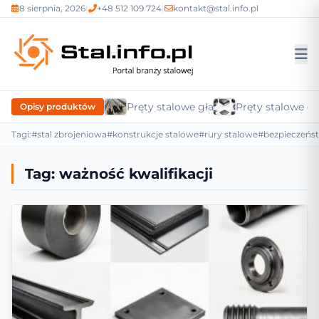
8 sierpnia, 2026
|
+48 512 109 724
|
kontakt@stal.info.pl
Pręty stalowe gładkie
Pręty stalowe c
Opisy produktów
Tagi:
#stal zbrojeniowa
#konstrukcje stalowe
#rury stalowe
#bezpieczeńs
Tag:
ważność kwalifikacji