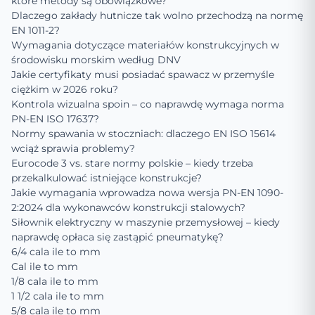
które metody są obowiązkowe?
Dlaczego zakłady hutnicze tak wolno przechodzą na normę
EN 1011-2?
Wymagania dotyczące materiałów konstrukcyjnych w
środowisku morskim według DNV
Jakie certyfikaty musi posiadać spawacz w przemyśle
ciężkim w 2026 roku?
Kontrola wizualna spoin – co naprawdę wymaga norma
PN-EN ISO 17637?
Normy spawania w stoczniach: dlaczego EN ISO 15614
wciąż sprawia problemy?
Eurocode 3 vs. stare normy polskie – kiedy trzeba
przekalkulować istniejące konstrukcje?
Jakie wymagania wprowadza nowa wersja PN-EN 1090-
2:2024 dla wykonawców konstrukcji stalowych?
Siłownik elektryczny w maszynie przemysłowej – kiedy
naprawdę opłaca się zastąpić pneumatykę?
6/4 cala ile to mm
Cal ile to mm
1/8 cala ile to mm
1 1/2 cala ile to mm
5/8 cala ile to mm