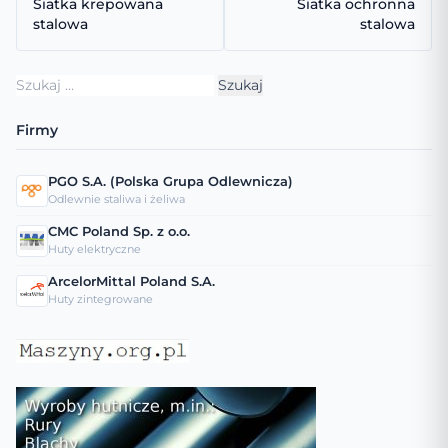
Siatka krepowana
Siatka ochronna
stalowa
stalowa
Szukaj:
Firmy
PGO S.A. (Polska Grupa Odlewnicza)
Odlewnie staliwa i żeliwa
CMC Poland Sp. z o.o.
Huty elektryczne
ArcelorMittal Poland S.A.
Huty zintegrowane