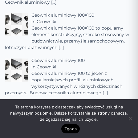
Ceownik aluminiowy
[…]
Ceownik aluminiowy 100×100
In
Ceowniki
Ceownik aluminiowy 100×100 to popularny
element konstrukcyjny, szeroko stosowany w
budownictwie, przemyśle samochodowym,
lotniczym oraz w innych
[…]
Ceownik aluminiowy 100
In
Ceowniki
Ceownik aluminiowy 100 to jeden z
popularniejszych profili aluminiowych
wykorzystywanych w różnych dziedzinach
przemysłu. Budowa ceownika aluminiowego
[…]
Ceownik 90×90
Ta strona korzysta z ciasteczek aby świadczyć usługi na
In
Ceowniki
najwyższym poziomie. Dalsze korzystanie ze strony oznacza,
Ceownik 90×90 to jeden z popularniejszych
że zgadzasz się na ich użycie.
rodzajów kształtowników stalowych, szeroko
Zgoda
stosowany w budownictwie, przemyśle