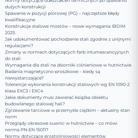
Normy dotyczące odkształceń termicznych po spawaniu
dużych konstrukcji
Spawanie w pozycji piórowej (PG) – najczęstsze błędy
kwalifikacyjne
Konstrukcje stalowe mostów – nowe wymagania IBDiM
2025
Jak udokumentować pochodzenie stali zgodnie z unijnymi
regulacjami?
Zmiany w normach dotyczących farb intumescencyjnych
do stali
Wymagania dla stali na zbiorniki ciśnieniowe w hutnictwie
Badania magnetyczno-proszkowe – kiedy są
niewystarczające?
Tolerancje wykonania konstrukcji stalowych wg EN 1090-2
klasa EXC3 i EXC4
Jakie dokumenty musi zawierać książka obiektu
budowlanego stalowej hali?
Zgrzewanie tarciowe w przemyśle ciężkim – aktualny stan
norm
Przeglądy okresowe suwnic w hutnictwie – co mówi
norma PN-EN 15011?
Normy dotyczące prostoliniowości elementów