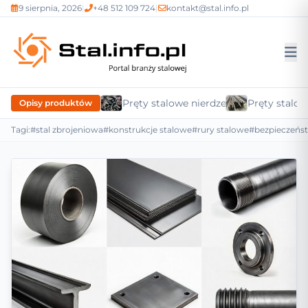
9 sierpnia, 2026
|
+48 512 109 724
|
kontakt@stal.info.pl
Pręty stalowe nierdzewne
Pręty stalow
Opisy produktów
Tagi:
#stal zbrojeniowa
#konstrukcje stalowe
#rury stalowe
#bezpieczeńs