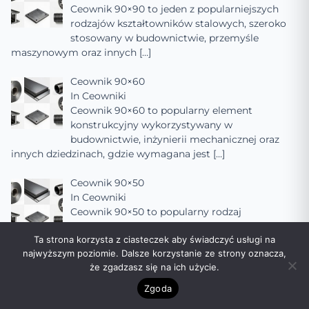
Ceownik 90×90 to jeden z popularniejszych
rodzajów kształtowników stalowych, szeroko
stosowany w budownictwie, przemyśle
maszynowym oraz innych
[…]
Ceownik 90×60
In
Ceowniki
Ceownik 90×60 to popularny element
konstrukcyjny wykorzystywany w
budownictwie, inżynierii mechanicznej oraz
innych dziedzinach, gdzie wymagana jest
[…]
Ceownik 90×50
In
Ceowniki
Ceownik 90×50 to popularny rodzaj
kształtownika stalowego, szeroko stosowany w
Ta strona korzysta z ciasteczek aby świadczyć usługi na
budownictwie, przemyśle maszynowym oraz
najwyższym poziomie. Dalsze korzystanie ze strony oznacza,
innych dziedzinach, gdzie
[…]
że zgadzasz się na ich użycie.
Ceownik 90×40
Zgoda
In
Ceowniki