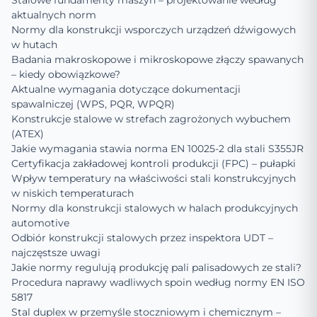
Stalowe fundamenty maszyn – projektowanie według
aktualnych norm
Normy dla konstrukcji wsporczych urządzeń dźwigowych
w hutach
Badania makroskopowe i mikroskopowe złączy spawanych
– kiedy obowiązkowe?
Aktualne wymagania dotyczące dokumentacji
spawalniczej (WPS, PQR, WPQR)
Konstrukcje stalowe w strefach zagrożonych wybuchem
(ATEX)
Jakie wymagania stawia norma EN 10025-2 dla stali S355JR
Certyfikacja zakładowej kontroli produkcji (FPC) – pułapki
Wpływ temperatury na właściwości stali konstrukcyjnych
w niskich temperaturach
Normy dla konstrukcji stalowych w halach produkcyjnych
automotive
Odbiór konstrukcji stalowych przez inspektora UDT –
najczęstsze uwagi
Jakie normy regulują produkcję pali palisadowych ze stali?
Procedura naprawy wadliwych spoin według normy EN ISO
5817
Stal duplex w przemyśle stoczniowym i chemicznym –