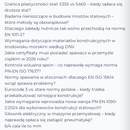
Granica plastyczności stali S355 vs S460 – kiedy opłaca się
droższa stal?
Badania nieniszczące w budowie mostów stalowych –
które metody są obowiązkowe?
Dlaczego zakłady hutnicze tak wolno przechodzą na normę
EN 1011-2?
Wymagania dotyczące materiałów konstrukcyjnych w
środowisku morskim według DNV
Jakie certyfikaty musi posiadać spawacz w przemyśle
ciężkim w 2026 roku?
Kontrola wizualna spoin – co naprawdę wymaga norma
PN-EN ISO 17637?
Normy spawania w stoczniach: dlaczego EN ISO 15614
wciąż sprawia problemy?
Eurocode 3 vs. stare normy polskie – kiedy trzeba
przekalkulować istniejące konstrukcje?
Jakie wymagania wprowadza nowa wersja PN-EN 1090-
2:2024 dla wykonawców konstrukcji stalowych?
Siłownik elektryczny w maszynie przemysłowej – kiedy
naprawdę opłaca się zastąpić pneumatykę?
6/4 cala ile to mm