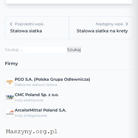
Poprzedni wpis
Następny wpis
Stalowa siatka
Stalowa siatka na krety
Szukaj:
Firmy
PGO S.A. (Polska Grupa Odlewnicza)
Odlewnie staliwa i żeliwa
CMC Poland Sp. z o.o.
Huty elektryczne
ArcelorMittal Poland S.A.
Huty zintegrowane