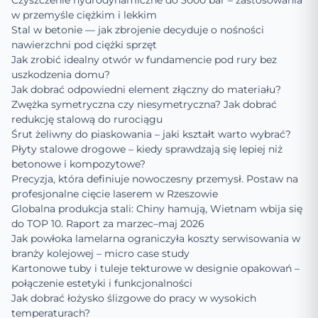
Czyszczenie hydrodynamiczne do 3000 bar – zastosowania
w przemyśle ciężkim i lekkim
Stal w betonie — jak zbrojenie decyduje o nośności
nawierzchni pod ciężki sprzęt
Jak zrobić idealny otwór w fundamencie pod rury bez
uszkodzenia domu?
Jak dobrać odpowiedni element złączny do materiału?
Zwężka symetryczna czy niesymetryczna? Jak dobrać
redukcję stalową do rurociągu
Śrut żeliwny do piaskowania – jaki kształt warto wybrać?
Płyty stalowe drogowe – kiedy sprawdzają się lepiej niż
betonowe i kompozytowe?
Precyzja, która definiuje nowoczesny przemysł. Postaw na
profesjonalne cięcie laserem w Rzeszowie
Globalna produkcja stali: Chiny hamują, Wietnam wbija się
do TOP 10. Raport za marzec–maj 2026
Jak powłoka lamelarna ograniczyła koszty serwisowania w
branży kolejowej – micro case study
Kartonowe tuby i tuleje tekturowe w designie opakowań –
połączenie estetyki i funkcjonalności
Jak dobrać łożysko ślizgowe do pracy w wysokich
temperaturach?