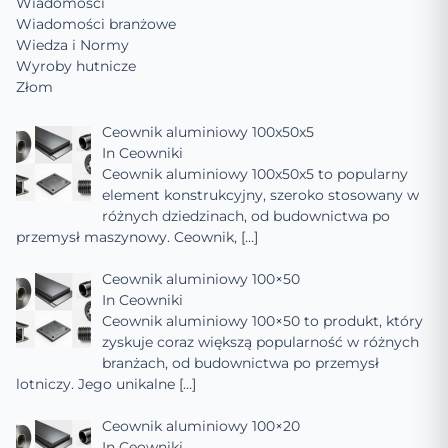
Wiadomości
Wiadomości branżowe
Wiedza i Normy
Wyroby hutnicze
Złom
Ceownik aluminiowy 100x50x5
In
Ceowniki
Ceownik aluminiowy 100x50x5 to popularny
element konstrukcyjny, szeroko stosowany w
różnych dziedzinach, od budownictwa po
przemysł maszynowy. Ceownik,
[…]
Ceownik aluminiowy 100×50
In
Ceowniki
Ceownik aluminiowy 100×50 to produkt, który
zyskuje coraz większą popularność w różnych
branżach, od budownictwa po przemysł
lotniczy. Jego unikalne
[…]
Ceownik aluminiowy 100×20
In
Ceowniki