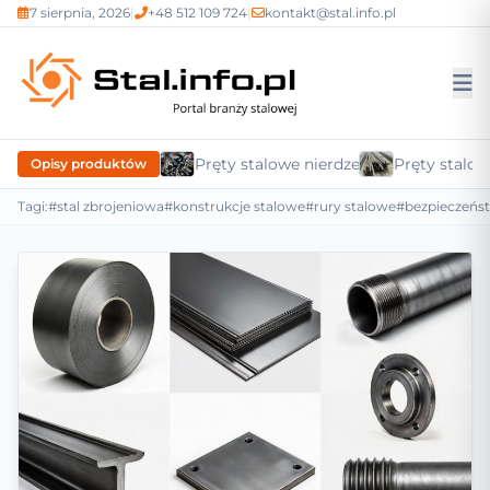
7 sierpnia, 2026
|
+48 512 109 724
|
kontakt@stal.info.pl
Pręty stalowe nierdzewne
Pręty stalow
Opisy produktów
Tagi:
#stal zbrojeniowa
#konstrukcje stalowe
#rury stalowe
#bezpieczeńs