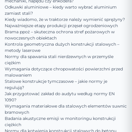
mechaniki, napędu czy enkodera?
Odkuwki aluminiowe – kiedy warto wybrać aluminium
zamiast stali?
Kiedy wiadomo, że w traktorze należy wymienić sprężyny?
Najważniejsze etapy produkcji przęseł ogrodzeniowych
Brama ppoż – skuteczna ochrona stref pożarowych w
nowoczesnych obiektach
Kontrola geometryczna dużych konstrukcji stalowych –
metody laserowe
Normy dla spawania stali nierdzewnych w przemyśle
ciężkim
Wymagania dotyczące chropowatości powierzchni przed
malowaniem
Stalowe konstrukcje tymczasowe – jakie normy je
regulują?
Jak przygotować zakład do audytu według normy EN
1090?
Wymagania materiałowe dla stalowych elementów suwnic
bramowych
Badania akustyczne emisji w monitoringu konstrukcji
ciężkich
Normy dla kotwienia konstrukcji stalowych do betonu