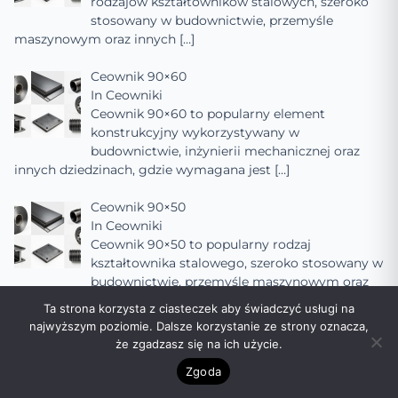
rodzajów kształtowników stalowych, szeroko
stosowany w budownictwie, przemyśle
maszynowym oraz innych
[…]
Ceownik 90×60
In
Ceowniki
Ceownik 90×60 to popularny element
konstrukcyjny wykorzystywany w
budownictwie, inżynierii mechanicznej oraz
innych dziedzinach, gdzie wymagana jest
[…]
Ceownik 90×50
In
Ceowniki
Ceownik 90×50 to popularny rodzaj
kształtownika stalowego, szeroko stosowany w
budownictwie, przemyśle maszynowym oraz
innych dziedzinach, gdzie
[…]
Ta strona korzysta z ciasteczek aby świadczyć usługi na
najwyższym poziomie. Dalsze korzystanie ze strony oznacza,
Ceownik 90×40
że zgadzasz się na ich użycie.
In
Ceowniki
Zgoda
Ceownik 90×40 to popularny element
konstrukcyjny wykorzystywany w