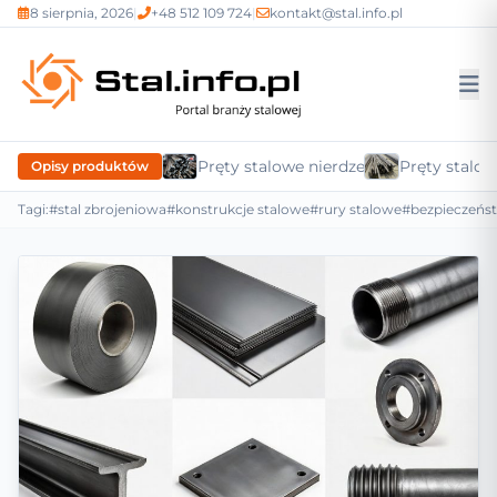
8 sierpnia, 2026
|
+48 512 109 724
|
kontakt@stal.info.pl
Pręty stalowe nierdzewne
Pręty stalow
Opisy produktów
Tagi:
#stal zbrojeniowa
#konstrukcje stalowe
#rury stalowe
#bezpieczeńs