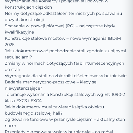
Wymagania dla kołnierzy i połączeń śrubowych w
konstrukcjach ciężkich
Normy dotyczące odkształceń termicznych po spawaniu
dużych konstrukcji
Spawanie w pozycji piórowej (PG) – najczęstsze błędy
kwalifikacyjne
Konstrukcje stalowe mostów – nowe wymagania IBDiM
2025
Jak udokumentować pochodzenie stali zgodnie z unijnymi
regulacjami?
Zmiany w normach dotyczących farb intumescencyjnych
do stali
Wymagania dla stali na zbiorniki ciśnieniowe w hutnictwie
Badania magnetyczno-proszkowe – kiedy są
niewystarczające?
Tolerancje wykonania konstrukcji stalowych wg EN 1090-2
klasa EXC3 i EXC4
Jakie dokumenty musi zawierać książka obiektu
budowlanego stalowej hali?
Zgrzewanie tarciowe w przemyśle ciężkim – aktualny stan
norm
Przeglądy okresowe suwnic w hutnictwie – co mówi