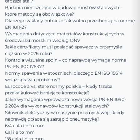
droższa stal?
Badania nieniszczące w budowie mostów stalowych –
które metody są obowiązkowe?
Dlaczego zakłady hutnicze tak wolno przechodzą na normę
EN 1011-2?
Wymagania dotyczące materiałów konstrukcyjnych w
środowisku morskim według DNV
Jakie certyfikaty musi posiadać spawacz w przemyśle
ciężkim w 2026 roku?
Kontrola wizualna spoin – co naprawdę wymaga norma
PN-EN ISO 17637?
Normy spawania w stoczniach: dlaczego EN ISO 15614
wciąż sprawia problemy?
Eurocode 3 vs. stare normy polskie – kiedy trzeba
przekalkulować istniejące konstrukcje?
Jakie wymagania wprowadza nowa wersja PN-EN 1090-
2:2024 dla wykonawców konstrukcji stalowych?
Siłownik elektryczny w maszynie przemysłowej – kiedy
naprawdę opłaca się zastąpić pneumatykę?
6/4 cala ile to mm
Cal ile to mm
1/8 cala ile to mm