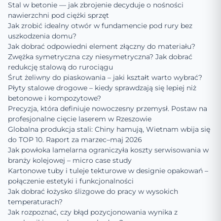
Stal w betonie — jak zbrojenie decyduje o nośności
nawierzchni pod ciężki sprzęt
Jak zrobić idealny otwór w fundamencie pod rury bez
uszkodzenia domu?
Jak dobrać odpowiedni element złączny do materiału?
Zwężka symetryczna czy niesymetryczna? Jak dobrać
redukcję stalową do rurociągu
Śrut żeliwny do piaskowania – jaki kształt warto wybrać?
Płyty stalowe drogowe – kiedy sprawdzają się lepiej niż
betonowe i kompozytowe?
Precyzja, która definiuje nowoczesny przemysł. Postaw na
profesjonalne cięcie laserem w Rzeszowie
Globalna produkcja stali: Chiny hamują, Wietnam wbija się
do TOP 10. Raport za marzec–maj 2026
Jak powłoka lamelarna ograniczyła koszty serwisowania w
branży kolejowej – micro case study
Kartonowe tuby i tuleje tekturowe w designie opakowań –
połączenie estetyki i funkcjonalności
Jak dobrać łożysko ślizgowe do pracy w wysokich
temperaturach?
Jak rozpoznać, czy błąd pozycjonowania wynika z