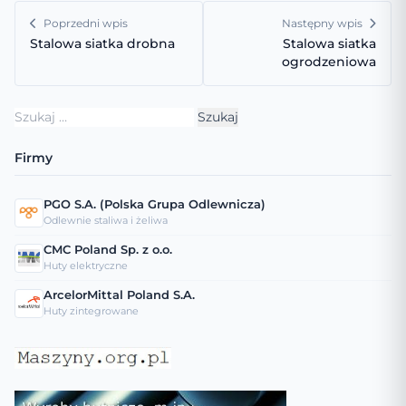
Poprzedni wpis
Następny wpis
Stalowa siatka drobna
Stalowa siatka
ogrodzeniowa
Szukaj:
Firmy
PGO S.A. (Polska Grupa Odlewnicza)
Odlewnie staliwa i żeliwa
CMC Poland Sp. z o.o.
Huty elektryczne
ArcelorMittal Poland S.A.
Huty zintegrowane