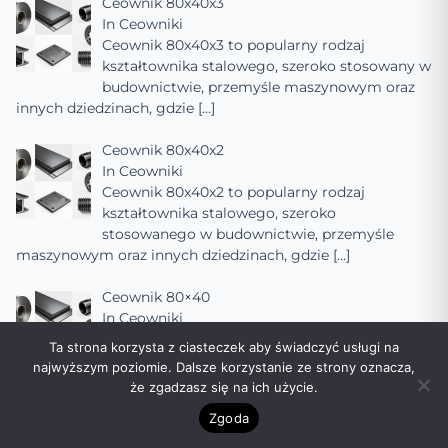
Ceownik 80x40x3
In
Ceowniki
Ceownik 80x40x3 to popularny rodzaj
kształtownika stalowego, szeroko stosowany w
budownictwie, przemyśle maszynowym oraz
innych dziedzinach, gdzie
[…]
Ceownik 80x40x2
In
Ceowniki
Ceownik 80x40x2 to popularny rodzaj
kształtownika stalowego, szeroko
stosowanego w budownictwie, przemyśle
maszynowym oraz innych dziedzinach, gdzie
[…]
Ceownik 80×40
In
Ceowniki
Ceownik 80×40 to popularny rodzaj
Ta strona korzysta z ciasteczek aby świadczyć usługi na
kształtownika stalowego, szeroko
najwyższym poziomie. Dalsze korzystanie ze strony oznacza,
stosowanego w budownictwie, przemyśle
że zgadzasz się na ich użycie.
maszynowym oraz innych dziedzinach, gdzie
[…]
Zgoda
Ceownik 80×20