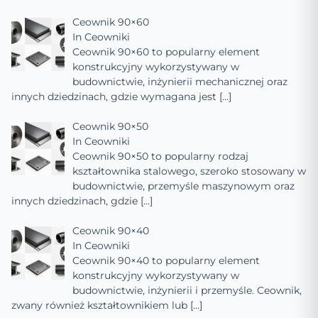
Ceownik 90×60
In
Ceowniki
Ceownik 90×60 to popularny element
konstrukcyjny wykorzystywany w
budownictwie, inżynierii mechanicznej oraz
innych dziedzinach, gdzie wymagana jest
[…]
Ceownik 90×50
In
Ceowniki
Ceownik 90×50 to popularny rodzaj
kształtownika stalowego, szeroko stosowany w
budownictwie, przemyśle maszynowym oraz
innych dziedzinach, gdzie
[…]
Ceownik 90×40
In
Ceowniki
Ceownik 90×40 to popularny element
konstrukcyjny wykorzystywany w
budownictwie, inżynierii i przemyśle. Ceownik,
zwany również kształtownikiem lub
[…]