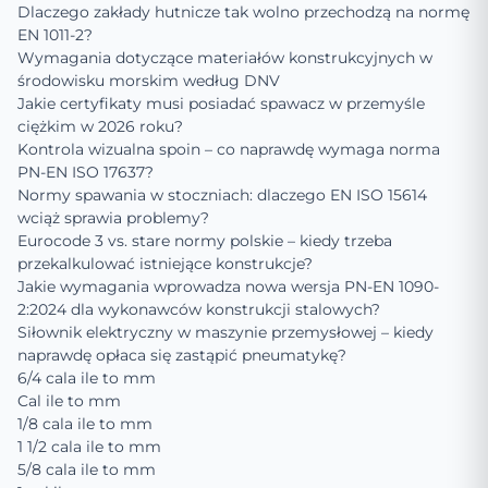
Dlaczego zakłady hutnicze tak wolno przechodzą na normę
EN 1011-2?
Wymagania dotyczące materiałów konstrukcyjnych w
środowisku morskim według DNV
Jakie certyfikaty musi posiadać spawacz w przemyśle
ciężkim w 2026 roku?
Kontrola wizualna spoin – co naprawdę wymaga norma
PN-EN ISO 17637?
Normy spawania w stoczniach: dlaczego EN ISO 15614
wciąż sprawia problemy?
Eurocode 3 vs. stare normy polskie – kiedy trzeba
przekalkulować istniejące konstrukcje?
Jakie wymagania wprowadza nowa wersja PN-EN 1090-
2:2024 dla wykonawców konstrukcji stalowych?
Siłownik elektryczny w maszynie przemysłowej – kiedy
naprawdę opłaca się zastąpić pneumatykę?
6/4 cala ile to mm
Cal ile to mm
1/8 cala ile to mm
1 1/2 cala ile to mm
5/8 cala ile to mm