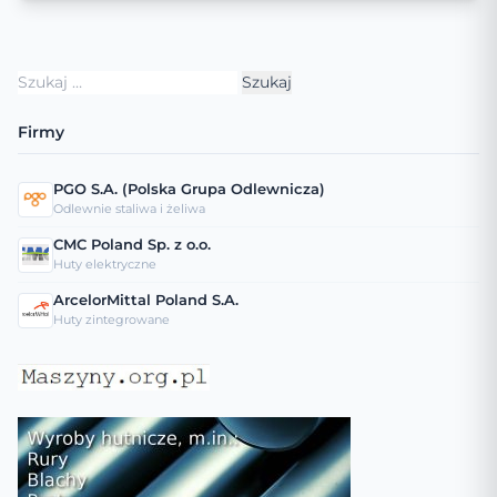
Szukaj:
Firmy
PGO S.A. (Polska Grupa Odlewnicza)
Odlewnie staliwa i żeliwa
CMC Poland Sp. z o.o.
Huty elektryczne
ArcelorMittal Poland S.A.
Huty zintegrowane