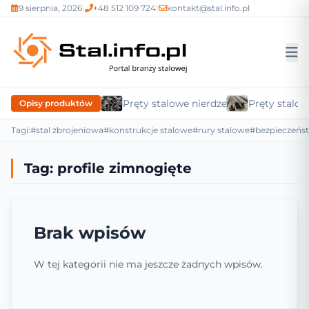
9 sierpnia, 2026
|
+48 512 109 724
|
kontakt@stal.info.pl
Pręty stalowe nierdzewne
Pręty stalow
Opisy produktów
Tagi:
#stal zbrojeniowa
#konstrukcje stalowe
#rury stalowe
#bezpieczeńs
Tag:
profile zimnogięte
Brak wpisów
W tej kategorii nie ma jeszcze żadnych wpisów.