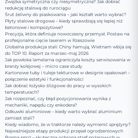
Zwężka symetryczna czy niesymetryczna? Jak dobrać
redukcję stalową do rurociągu
Śrut żeliwny do piaskowania – jaki kształt warto wybrać?
Płyty stalowe drogowe – kiedy sprawdzają się lepiej niż
betonowe i kompozytowe?
Precyzja, która definiuje nowoczesny przemysł. Postaw na
profesjonalne cięcie laserem w Rzeszowie
Globalna produkcja stali: Chiny hamują, Wietnam wbija się
do TOP 10. Raport za marzec–maj 2026
Jak powłoka lamelarna ograniczyła koszty serwisowania w
branży kolejowej – micro case study
Kartonowe tuby i tuleje tekturowe w designie opakowań –
połączenie estetyki i funkcjonalności
Jak dobrać łożysko ślizgowe do pracy w wysokich
temperaturach?
Jak rozpoznać, czy błąd pozycjonowania wynika z
mechaniki, napędu czy enkodera?
Odkuwki aluminiowe – kiedy warto wybrać aluminium
zamiast stali?
Kiedy wiadomo, że w traktorze należy wymienić sprężyny?
Najważniejsze etapy produkcji przęseł ogrodzeniowych
Brama ppoż – skuteczna ochrona stref pożarowych w