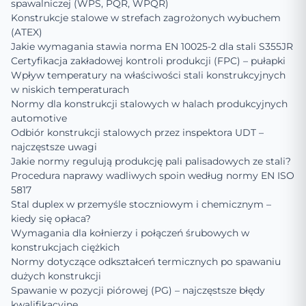
spawalniczej (WPS, PQR, WPQR)
Konstrukcje stalowe w strefach zagrożonych wybuchem
(ATEX)
Jakie wymagania stawia norma EN 10025-2 dla stali S355JR
Certyfikacja zakładowej kontroli produkcji (FPC) – pułapki
Wpływ temperatury na właściwości stali konstrukcyjnych
w niskich temperaturach
Normy dla konstrukcji stalowych w halach produkcyjnych
automotive
Odbiór konstrukcji stalowych przez inspektora UDT –
najczęstsze uwagi
Jakie normy regulują produkcję pali palisadowych ze stali?
Procedura naprawy wadliwych spoin według normy EN ISO
5817
Stal duplex w przemyśle stoczniowym i chemicznym –
kiedy się opłaca?
Wymagania dla kołnierzy i połączeń śrubowych w
konstrukcjach ciężkich
Normy dotyczące odkształceń termicznych po spawaniu
dużych konstrukcji
Spawanie w pozycji piórowej (PG) – najczęstsze błędy
kwalifikacyjne