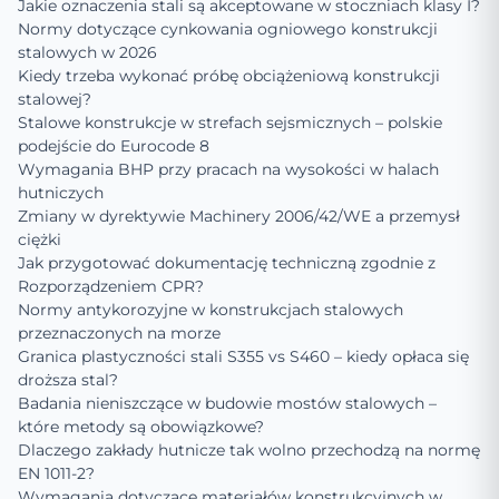
Jakie oznaczenia stali są akceptowane w stoczniach klasy I?
Normy dotyczące cynkowania ogniowego konstrukcji
stalowych w 2026
Kiedy trzeba wykonać próbę obciążeniową konstrukcji
stalowej?
Stalowe konstrukcje w strefach sejsmicznych – polskie
podejście do Eurocode 8
Wymagania BHP przy pracach na wysokości w halach
hutniczych
Zmiany w dyrektywie Machinery 2006/42/WE a przemysł
ciężki
Jak przygotować dokumentację techniczną zgodnie z
Rozporządzeniem CPR?
Normy antykorozyjne w konstrukcjach stalowych
przeznaczonych na morze
Granica plastyczności stali S355 vs S460 – kiedy opłaca się
droższa stal?
Badania nieniszczące w budowie mostów stalowych –
które metody są obowiązkowe?
Dlaczego zakłady hutnicze tak wolno przechodzą na normę
EN 1011-2?
Wymagania dotyczące materiałów konstrukcyjnych w