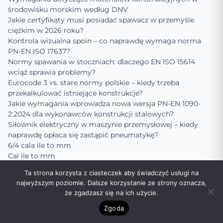
środowisku morskim według DNV
Jakie certyfikaty musi posiadać spawacz w przemyśle
ciężkim w 2026 roku?
Kontrola wizualna spoin – co naprawdę wymaga norma
PN-EN ISO 17637?
Normy spawania w stoczniach: dlaczego EN ISO 15614
wciąż sprawia problemy?
Eurocode 3 vs. stare normy polskie – kiedy trzeba
przekalkulować istniejące konstrukcje?
Jakie wymagania wprowadza nowa wersja PN-EN 1090-
2:2024 dla wykonawców konstrukcji stalowych?
Siłownik elektryczny w maszynie przemysłowej – kiedy
naprawdę opłaca się zastąpić pneumatykę?
6/4 cala ile to mm
Cal ile to mm
1/8 cala ile to mm
Ta strona korzysta z ciasteczek aby świadczyć usługi na
1 1/2 cala ile to mm
najwyższym poziomie. Dalsze korzystanie ze strony oznacza,
5/8 cala ile to mm
że zgadzasz się na ich użycie.
1 cal ile to mm
1/4 cala ile to mm
Zgoda
3/4 cala ile to mm