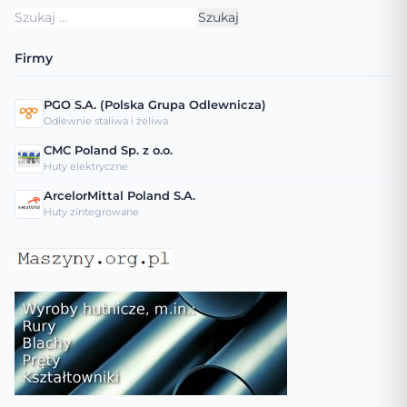
Szukaj:
Firmy
PGO S.A. (Polska Grupa Odlewnicza)
Odlewnie staliwa i żeliwa
CMC Poland Sp. z o.o.
Huty elektryczne
ArcelorMittal Poland S.A.
Huty zintegrowane