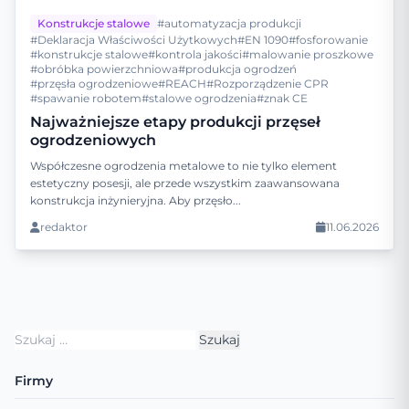
Konstrukcje stalowe
#automatyzacja produkcji
#Deklaracja Właściwości Użytkowych
#EN 1090
#fosforowanie
#konstrukcje stalowe
#kontrola jakości
#malowanie proszkowe
#obróbka powierzchniowa
#produkcja ogrodzeń
#przęsła ogrodzeniowe
#REACH
#Rozporządzenie CPR
#spawanie robotem
#stalowe ogrodzenia
#znak CE
Najważniejsze etapy produkcji przęseł
ogrodzeniowych
Współczesne ogrodzenia metalowe to nie tylko element
estetyczny posesji, ale przede wszystkim zaawansowana
konstrukcja inżynieryjna. Aby przęsło...
redaktor
11.06.2026
Szukaj:
Firmy