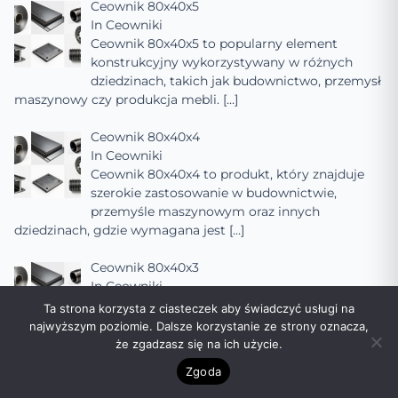
Ceownik 80x40x5
In
Ceowniki
Ceownik 80x40x5 to popularny element
konstrukcyjny wykorzystywany w różnych
dziedzinach, takich jak budownictwo, przemysł
maszynowy czy produkcja mebli.
[…]
Ceownik 80x40x4
In
Ceowniki
Ceownik 80x40x4 to produkt, który znajduje
szerokie zastosowanie w budownictwie,
przemyśle maszynowym oraz innych
dziedzinach, gdzie wymagana jest
[…]
Ceownik 80x40x3
In
Ceowniki
Ceownik 80x40x3 to popularny rodzaj
Ta strona korzysta z ciasteczek aby świadczyć usługi na
kształtownika stalowego, szeroko stosowany w
najwyższym poziomie. Dalsze korzystanie ze strony oznacza,
budownictwie, przemyśle maszynowym oraz
że zgadzasz się na ich użycie.
innych dziedzinach, gdzie
[…]
Zgoda