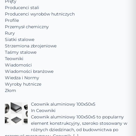
Pręty
Producenci stali
Producenci wyrobów hutniczych
Profile
Przemysł chemiczny
Rury
Siatki stalowe
Strzemiona zbrojeniowe
Taśmy stalowe
Teowniki
Wiadomości
Wiadomości branżowe
Wiedza i Normy
Wyroby hutnicze
Złom
Ceownik aluminiowy 100x50x5
In
Ceowniki
Ceownik aluminiowy 100x50x5 to popularny
element konstrukcyjny, szeroko stosowany w
różnych dziedzinach, od budownictwa po