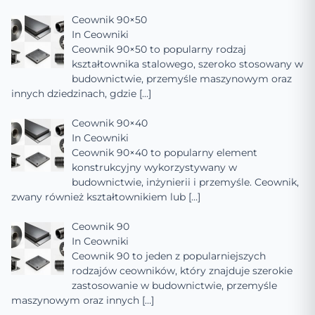
Ceownik 90×50
In
Ceowniki
Ceownik 90×50 to popularny rodzaj
kształtownika stalowego, szeroko stosowany w
budownictwie, przemyśle maszynowym oraz
innych dziedzinach, gdzie
[…]
Ceownik 90×40
In
Ceowniki
Ceownik 90×40 to popularny element
konstrukcyjny wykorzystywany w
budownictwie, inżynierii i przemyśle. Ceownik,
zwany również kształtownikiem lub
[…]
Ceownik 90
In
Ceowniki
Ceownik 90 to jeden z popularniejszych
rodzajów ceowników, który znajduje szerokie
zastosowanie w budownictwie, przemyśle
maszynowym oraz innych
[…]