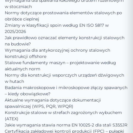
Wymagania dla spawania łukowego drutem rdzeniowym
w stoczniach
Normy dotyczące prostowania elementów stalowych po
obróbce cieplnej
Zmiany w klasyfikacji spoin według EN ISO 5817 w
2025/2026
Jak prawidłowo oznaczać elementy konstrukcji stalowych
na budowie?
Wymagania dla antykorozyjnej ochrony stalowych
konstrukcji offshore
Stalowe fundamenty maszyn – projektowanie według
aktualnych norm
Normy dla konstrukcji wsporczych urządzeń dźwigowych
w hutach
Badania makroskopowe i mikroskopowe złączy spawanych
– kiedy obowiązkowe?
Aktualne wymagania dotyczące dokumentacji
spawalniczej (WPS, PQR, WPQR)
Konstrukcje stalowe w strefach zagrożonych wybuchem
(ATEX)
Jakie wymagania stawia norma EN 10025-2 dla stali S355JR
Certyfikacja zakładowej kontroli produkcji (FPC) – pułapki