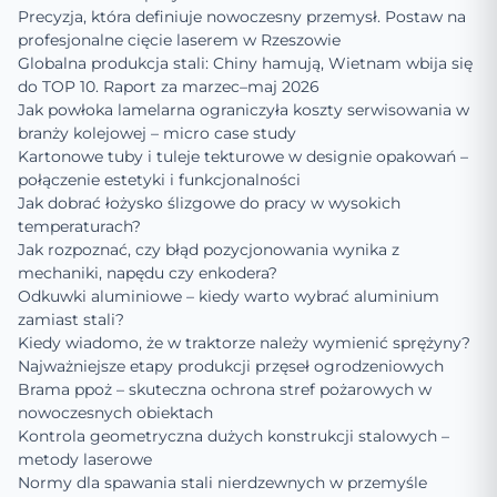
Precyzja, która definiuje nowoczesny przemysł. Postaw na
profesjonalne cięcie laserem w Rzeszowie
Globalna produkcja stali: Chiny hamują, Wietnam wbija się
do TOP 10. Raport za marzec–maj 2026
Jak powłoka lamelarna ograniczyła koszty serwisowania w
branży kolejowej – micro case study
Kartonowe tuby i tuleje tekturowe w designie opakowań –
połączenie estetyki i funkcjonalności
Jak dobrać łożysko ślizgowe do pracy w wysokich
temperaturach?
Jak rozpoznać, czy błąd pozycjonowania wynika z
mechaniki, napędu czy enkodera?
Odkuwki aluminiowe – kiedy warto wybrać aluminium
zamiast stali?
Kiedy wiadomo, że w traktorze należy wymienić sprężyny?
Najważniejsze etapy produkcji przęseł ogrodzeniowych
Brama ppoż – skuteczna ochrona stref pożarowych w
nowoczesnych obiektach
Kontrola geometryczna dużych konstrukcji stalowych –
metody laserowe
Normy dla spawania stali nierdzewnych w przemyśle