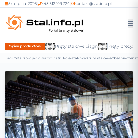
5 sierpnia, 2026
|
+48 512 109 724
|
kontakt@stal.info.pl
Pręty stalowe ciągnione
Pręty precyzy
Opisy produktów
Tagi:
#stal zbrojeniowa
#konstrukcje stalowe
#rury stalowe
#bezpieczeńs