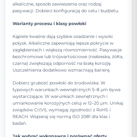
alkaliczne, sposób zawieszenia oraz rodzaj
pasywacji. Dobierz konfigurację do celu i budżetu.
Warianty procesu i klasy powłoki
Kąpiele kwaśne dają szybkie osadzanie i wysoki
połysk. Alkaliczne zapewniają lepsze pokrycie w
zagłębieniach i większą równomierność. Pasywacje
bezchromowe lub trójwartościowe (niebieska, żółta,
czarna) zwiększają odporność na białą korozję.
Uszczelnienia dodatkowo wzmacniają barierę.
Dobierz grubość powłoki do środowiska. W
typowych warunkach wewnętrznych 5–8 µm bywa
wystarczające. W warunkach zewnętrznych i
umiarkowanie korozyjnych celuj w 12–20 µm. Unikaj
związków Cr(VI); wymagaj zgodności z RoHS i
REACH. Wspieraj się normą ISO 2081 dla klas i
badań.
Jak wybrać wykonawcę i porównać oferty