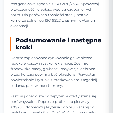
rentgenowską zgodnie z ISO 2178/2360. Sprawdzaj
przyczepność i ciągłość według uzgodnionych
norm. Dla porównań trwałości stosuj test w
komorze solnej wg ISO 9227, z jasnym kryterium
akceptacji.
Podsumowanie i następne
kroki
Dobrze zaplanowane cynkowanie galwaniczne
redukuje koszty i ryzyko reklamacji. Zdefiniuj
środowisko pracy, grubość i pasywację; ochrona
przed korozją powinna być określona. Przygotuj
powierzchnię i rysunki z maskowaniem. Uzgodnij
badania, pakowanie i terminy.
Zastosuj checklistę do zapytań, a oferty staną się
porównywalne. Poproś o próbki lub pierwszy
artykuł i doprecyzuj kryteria odbioru. Zacznij od
małej serii i oceń efekt. Gotów? Wyślij precyzyjne