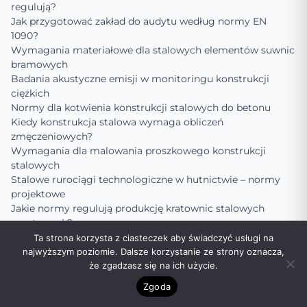
regulują?
Jak przygotować zakład do audytu według normy EN
1090?
Wymagania materiałowe dla stalowych elementów suwnic
bramowych
Badania akustyczne emisji w monitoringu konstrukcji
ciężkich
Normy dla kotwienia konstrukcji stalowych do betonu
Kiedy konstrukcja stalowa wymaga obliczeń
zmęczeniowych?
Wymagania dla malowania proszkowego konstrukcji
stalowych
Stalowe rurociągi technologiczne w hutnictwie – normy
projektowe
Jakie normy regulują produkcję kratownic stalowych
mostowych?
Kontrola twardości w strefie wpływu ciepła (HAZ)
Ta strona korzysta z ciasteczek aby świadczyć usługi na
Wymagania dla spawania łukowego drutem rdzeniowym
najwyższym poziomie. Dalsze korzystanie ze strony oznacza,
że zgadzasz się na ich użycie.
w stoczniach
Normy dotyczące prostowania elementów stalowych po
Zgoda
obróbce cieplnej