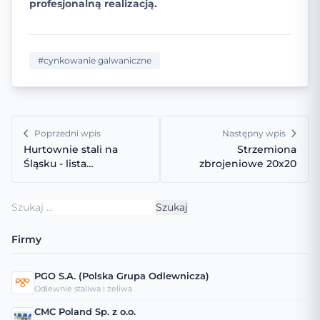
profesjonalną realizacją.
#cynkowanie galwaniczne
Poprzedni wpis
Następny wpis
Hurtownie stali na
Strzemiona
Śląsku - lista
zbrojeniowe 20x20
sprawdzonych miejsc
Szukaj:
Firmy
PGO S.A. (Polska Grupa Odlewnicza)
Odlewnie staliwa i żeliwa
CMC Poland Sp. z o.o.