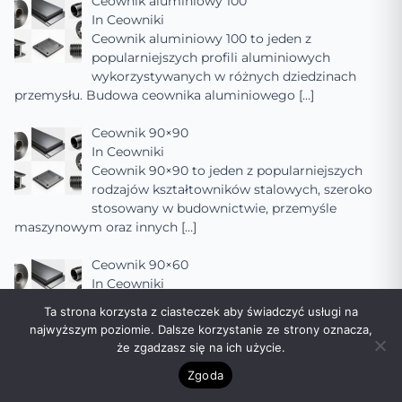
Ceownik aluminiowy 100
In
Ceowniki
Ceownik aluminiowy 100 to jeden z
popularniejszych profili aluminiowych
wykorzystywanych w różnych dziedzinach
przemysłu. Budowa ceownika aluminiowego
[…]
Ceownik 90×90
In
Ceowniki
Ceownik 90×90 to jeden z popularniejszych
rodzajów kształtowników stalowych, szeroko
stosowany w budownictwie, przemyśle
maszynowym oraz innych
[…]
Ceownik 90×60
In
Ceowniki
Ceownik 90×60 to popularny element
Ta strona korzysta z ciasteczek aby świadczyć usługi na
konstrukcyjny wykorzystywany w
najwyższym poziomie. Dalsze korzystanie ze strony oznacza,
budownictwie, inżynierii mechanicznej oraz
że zgadzasz się na ich użycie.
innych dziedzinach, gdzie wymagana jest
[…]
Zgoda
Ceownik 90×50