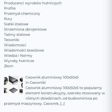
Producenci wyrobów hutniczych
Profile
Przemysł chemiczny
Rury
Siatki stalowe
Strzemiona zbrojeniowe
Taśmy stalowe
Teowniki
Wiadomości
Wiadomości branżowe
Wiedza i Normy
Wyroby hutnicze
Złom
Ceownik aluminiowy 100x50x5
In
Ceowniki
Ceownik aluminiowy 100x50x5 to popularny
element konstrukcyjny, szeroko stosowany w
różnych dziedzinach, od budownictwa po
przemysł maszynowy. Ceownik,
[…]