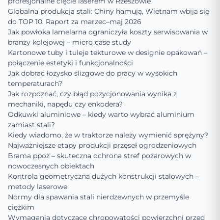
profesjonalne cięcie laserem w Rzeszowie
Globalna produkcja stali: Chiny hamują, Wietnam wbija się
do TOP 10. Raport za marzec–maj 2026
Jak powłoka lamelarna ograniczyła koszty serwisowania w
branży kolejowej – micro case study
Kartonowe tuby i tuleje tekturowe w designie opakowań –
połączenie estetyki i funkcjonalności
Jak dobrać łożysko ślizgowe do pracy w wysokich
temperaturach?
Jak rozpoznać, czy błąd pozycjonowania wynika z
mechaniki, napędu czy enkodera?
Odkuwki aluminiowe – kiedy warto wybrać aluminium
zamiast stali?
Kiedy wiadomo, że w traktorze należy wymienić sprężyny?
Najważniejsze etapy produkcji przęseł ogrodzeniowych
Brama ppoż – skuteczna ochrona stref pożarowych w
nowoczesnych obiektach
Kontrola geometryczna dużych konstrukcji stalowych –
metody laserowe
Normy dla spawania stali nierdzewnych w przemyśle
ciężkim
Wymagania dotyczące chropowatości powierzchni przed