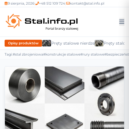
9 sierpnia, 2026
|
+48 512 109 724
|
kontakt@stal.info.pl
Pręty stalowe nierdzewne
Pręty stalow
Opisy produktów
Tagi:
#stal zbrojeniowa
#konstrukcje stalowe
#rury stalowe
#bezpieczeńs