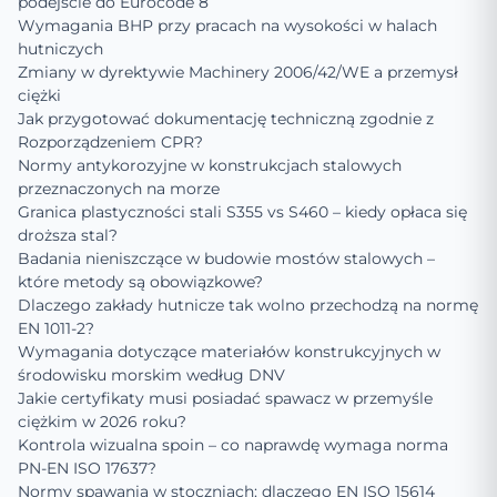
podejście do Eurocode 8
Wymagania BHP przy pracach na wysokości w halach
hutniczych
Zmiany w dyrektywie Machinery 2006/42/WE a przemysł
ciężki
Jak przygotować dokumentację techniczną zgodnie z
Rozporządzeniem CPR?
Normy antykorozyjne w konstrukcjach stalowych
przeznaczonych na morze
Granica plastyczności stali S355 vs S460 – kiedy opłaca się
droższa stal?
Badania nieniszczące w budowie mostów stalowych –
które metody są obowiązkowe?
Dlaczego zakłady hutnicze tak wolno przechodzą na normę
EN 1011-2?
Wymagania dotyczące materiałów konstrukcyjnych w
środowisku morskim według DNV
Jakie certyfikaty musi posiadać spawacz w przemyśle
ciężkim w 2026 roku?
Kontrola wizualna spoin – co naprawdę wymaga norma
PN-EN ISO 17637?
Normy spawania w stoczniach: dlaczego EN ISO 15614