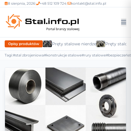
8 sierpnia, 2026
|
+48 512 109 724
|
kontakt@stal.info.pl
Pręty stalowe nierdzewne
Pręty stalow
Opisy produktów
Tagi:
#stal zbrojeniowa
#konstrukcje stalowe
#rury stalowe
#bezpieczeńs