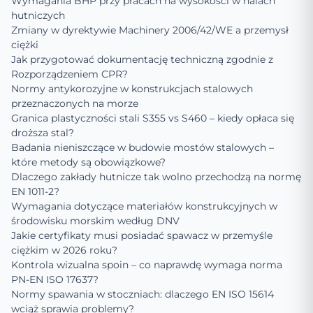
Wymagania BHP przy pracach na wysokości w halach
hutniczych
Zmiany w dyrektywie Machinery 2006/42/WE a przemysł
ciężki
Jak przygotować dokumentację techniczną zgodnie z
Rozporządzeniem CPR?
Normy antykorozyjne w konstrukcjach stalowych
przeznaczonych na morze
Granica plastyczności stali S355 vs S460 – kiedy opłaca się
droższa stal?
Badania nieniszczące w budowie mostów stalowych –
które metody są obowiązkowe?
Dlaczego zakłady hutnicze tak wolno przechodzą na normę
EN 1011-2?
Wymagania dotyczące materiałów konstrukcyjnych w
środowisku morskim według DNV
Jakie certyfikaty musi posiadać spawacz w przemyśle
ciężkim w 2026 roku?
Kontrola wizualna spoin – co naprawdę wymaga norma
PN-EN ISO 17637?
Normy spawania w stoczniach: dlaczego EN ISO 15614
wciąż sprawia problemy?