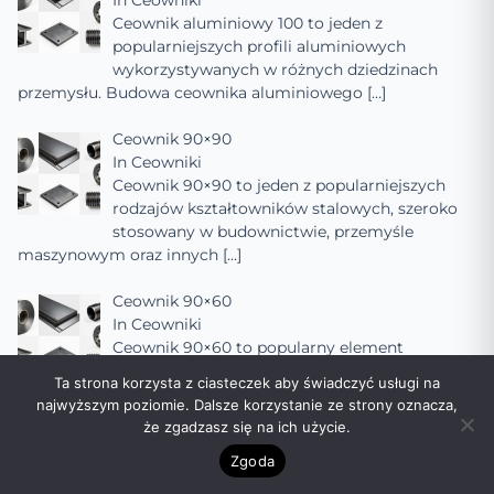
In
Ceowniki
Ceownik aluminiowy 100 to jeden z
popularniejszych profili aluminiowych
wykorzystywanych w różnych dziedzinach
przemysłu. Budowa ceownika aluminiowego
[…]
Ceownik 90×90
In
Ceowniki
Ceownik 90×90 to jeden z popularniejszych
rodzajów kształtowników stalowych, szeroko
stosowany w budownictwie, przemyśle
maszynowym oraz innych
[…]
Ceownik 90×60
In
Ceowniki
Ceownik 90×60 to popularny element
konstrukcyjny wykorzystywany w
Ta strona korzysta z ciasteczek aby świadczyć usługi na
budownictwie, inżynierii mechanicznej oraz
najwyższym poziomie. Dalsze korzystanie ze strony oznacza,
innych dziedzinach, gdzie wymagana jest
[…]
że zgadzasz się na ich użycie.
Zgoda
Ceownik 90×50
In
Ceowniki