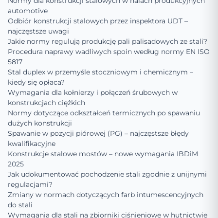
Normy dla konstrukcji stalowych w halach produkcyjnych
automotive
Odbiór konstrukcji stalowych przez inspektora UDT –
najczęstsze uwagi
Jakie normy regulują produkcję pali palisadowych ze stali?
Procedura naprawy wadliwych spoin według normy EN ISO
5817
Stal duplex w przemyśle stoczniowym i chemicznym –
kiedy się opłaca?
Wymagania dla kołnierzy i połączeń śrubowych w
konstrukcjach ciężkich
Normy dotyczące odkształceń termicznych po spawaniu
dużych konstrukcji
Spawanie w pozycji piórowej (PG) – najczęstsze błędy
kwalifikacyjne
Konstrukcje stalowe mostów – nowe wymagania IBDiM
2025
Jak udokumentować pochodzenie stali zgodnie z unijnymi
regulacjami?
Zmiany w normach dotyczących farb intumescencyjnych
do stali
Wymagania dla stali na zbiorniki ciśnieniowe w hutnictwie