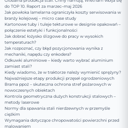
Globalna produkcja stali: Chiny hamują, Wietnam wbija się
do TOP 10. Raport za marzec–maj 2026
Jak powłoka lamelarna ograniczyła koszty serwisowania w
branży kolejowej – micro case study
Kartonowe tuby i tuleje tekturowe w designie opakowań –
połączenie estetyki i funkcjonalności
Jak dobrać łożysko ślizgowe do pracy w wysokich
temperaturach?
Jak rozpoznać, czy błąd pozycjonowania wynika z
mechaniki, napędu czy enkodera?
Odkuwki aluminiowe – kiedy warto wybrać aluminium
zamiast stali?
Kiedy wiadomo, że w traktorze należy wymienić sprężyny?
Najważniejsze etapy produkcji przęseł ogrodzeniowych
Brama ppoż – skuteczna ochrona stref pożarowych w
nowoczesnych obiektach
Kontrola geometryczna dużych konstrukcji stalowych –
metody laserowe
Normy dla spawania stali nierdzewnych w przemyśle
ciężkim
Wymagania dotyczące chropowatości powierzchni przed
malowaniem