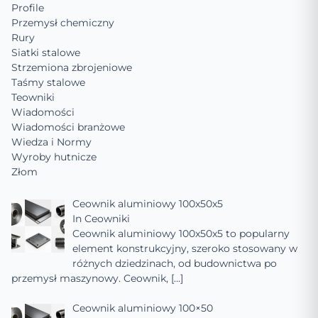
Profile
Przemysł chemiczny
Rury
Siatki stalowe
Strzemiona zbrojeniowe
Taśmy stalowe
Teowniki
Wiadomości
Wiadomości branżowe
Wiedza i Normy
Wyroby hutnicze
Złom
Ceownik aluminiowy 100x50x5
In
Ceowniki
Ceownik aluminiowy 100x50x5 to popularny
element konstrukcyjny, szeroko stosowany w
różnych dziedzinach, od budownictwa po
przemysł maszynowy. Ceownik,
[…]
Ceownik aluminiowy 100×50