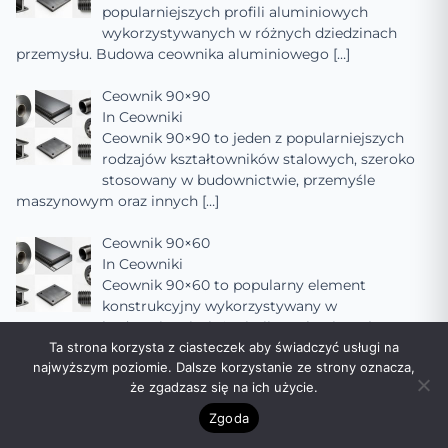
popularniejszych profili aluminiowych
wykorzystywanych w różnych dziedzinach
przemysłu. Budowa ceownika aluminiowego
[…]
Ceownik 90×90
In
Ceowniki
Ceownik 90×90 to jeden z popularniejszych
rodzajów kształtowników stalowych, szeroko
stosowany w budownictwie, przemyśle
maszynowym oraz innych
[…]
Ceownik 90×60
In
Ceowniki
Ceownik 90×60 to popularny element
konstrukcyjny wykorzystywany w
budownictwie, inżynierii mechanicznej oraz
Ta strona korzysta z ciasteczek aby świadczyć usługi na
innych dziedzinach, gdzie wymagana jest
[…]
najwyższym poziomie. Dalsze korzystanie ze strony oznacza,
że zgadzasz się na ich użycie.
Ceownik 90×50
In
Ceowniki
Zgoda
Ceownik 90×50 to popularny rodzaj