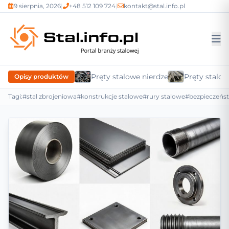
9 sierpnia, 2026
|
+48 512 109 724
|
kontakt@stal.info.pl
Pręty stalowe nierdzewne
Pręty stalow
Opisy produktów
Tagi:
#stal zbrojeniowa
#konstrukcje stalowe
#rury stalowe
#bezpieczeńs