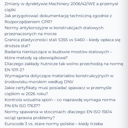
Zmiany w dyrektywie Machinery 2006/42/WE a przemysł
ciężki
Jak przygotować dokumentację techniczną zgodnie z
Rozporządzeniem CPR?
Normy antykorozyjne w konstrukcjach stalowych
przeznaczonych na morze
Granica plastyczności stali S355 vs S460 – kiedy opłaca się
droższa stal?
Badania nieniszczące w budowie mostów stalowych –
które metody są obowiązkowe?
Dlaczego zakłady hutnicze tak wolno przechodzą na normę
EN 1011-2?
Wymagania dotyczące materiałów konstrukcyjnych w
środowisku morskim według DNV
Jakie certyfikaty musi posiadać spawacz w przemyśle
ciężkim w 2026 roku?
Kontrola wizualna spoin – co naprawdę wymaga norma
PN-EN ISO 17637?
Normy spawania w stoczniach: dlaczego EN ISO 15614
wciąż sprawia problemy?
Eurocode 3 vs. stare normy polskie – kiedy trzeba