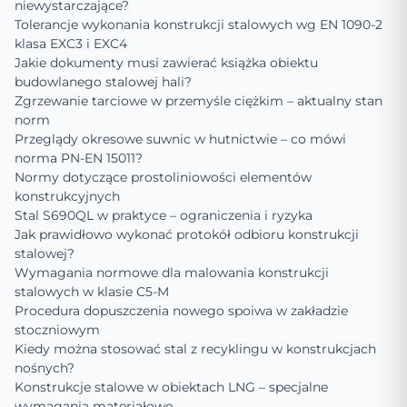
niewystarczające?
Tolerancje wykonania konstrukcji stalowych wg EN 1090-2
klasa EXC3 i EXC4
Jakie dokumenty musi zawierać książka obiektu
budowlanego stalowej hali?
Zgrzewanie tarciowe w przemyśle ciężkim – aktualny stan
norm
Przeglądy okresowe suwnic w hutnictwie – co mówi
norma PN-EN 15011?
Normy dotyczące prostoliniowości elementów
konstrukcyjnych
Stal S690QL w praktyce – ograniczenia i ryzyka
Jak prawidłowo wykonać protokół odbioru konstrukcji
stalowej?
Wymagania normowe dla malowania konstrukcji
stalowych w klasie C5-M
Procedura dopuszczenia nowego spoiwa w zakładzie
stoczniowym
Kiedy można stosować stal z recyklingu w konstrukcjach
nośnych?
Konstrukcje stalowe w obiektach LNG – specjalne
wymagania materiałowe