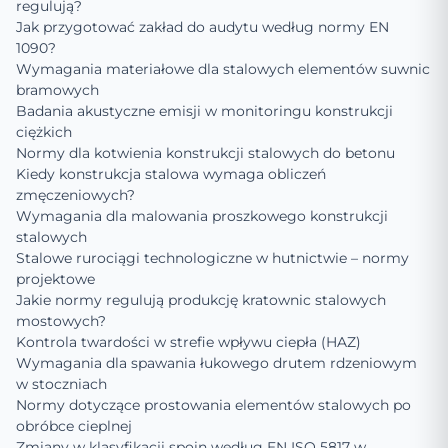
regulują?
Jak przygotować zakład do audytu według normy EN
1090?
Wymagania materiałowe dla stalowych elementów suwnic
bramowych
Badania akustyczne emisji w monitoringu konstrukcji
ciężkich
Normy dla kotwienia konstrukcji stalowych do betonu
Kiedy konstrukcja stalowa wymaga obliczeń
zmęczeniowych?
Wymagania dla malowania proszkowego konstrukcji
stalowych
Stalowe rurociągi technologiczne w hutnictwie – normy
projektowe
Jakie normy regulują produkcję kratownic stalowych
mostowych?
Kontrola twardości w strefie wpływu ciepła (HAZ)
Wymagania dla spawania łukowego drutem rdzeniowym
w stoczniach
Normy dotyczące prostowania elementów stalowych po
obróbce cieplnej
Zmiany w klasyfikacji spoin według EN ISO 5817 w