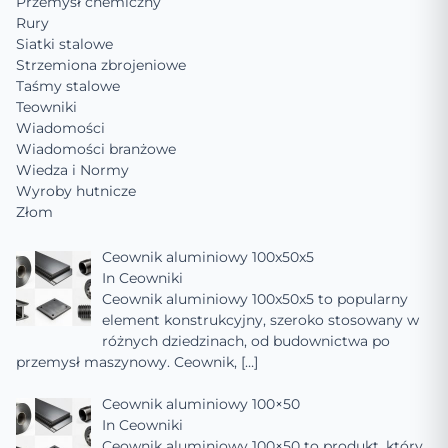
Przemysł chemiczny
Rury
Siatki stalowe
Strzemiona zbrojeniowe
Taśmy stalowe
Teowniki
Wiadomości
Wiadomości branżowe
Wiedza i Normy
Wyroby hutnicze
Złom
Ceownik aluminiowy 100x50x5
In
Ceowniki
Ceownik aluminiowy 100x50x5 to popularny
element konstrukcyjny, szeroko stosowany w
różnych dziedzinach, od budownictwa po
przemysł maszynowy. Ceownik,
[…]
Ceownik aluminiowy 100×50
In
Ceowniki
Ceownik aluminiowy 100×50 to produkt, który