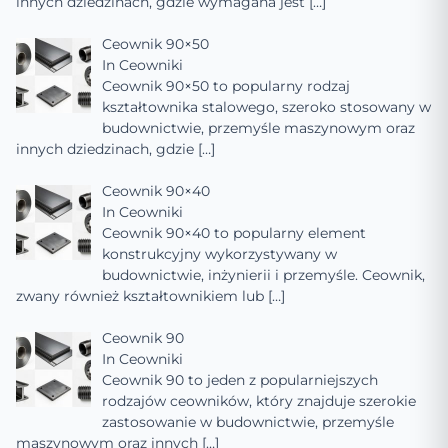
innych dziedzinach, gdzie wymagana jest
[…]
Ceownik 90×50
In
Ceowniki
Ceownik 90×50 to popularny rodzaj
kształtownika stalowego, szeroko stosowany w
budownictwie, przemyśle maszynowym oraz
innych dziedzinach, gdzie
[…]
Ceownik 90×40
In
Ceowniki
Ceownik 90×40 to popularny element
konstrukcyjny wykorzystywany w
budownictwie, inżynierii i przemyśle. Ceownik,
zwany również kształtownikiem lub
[…]
Ceownik 90
In
Ceowniki
Ceownik 90 to jeden z popularniejszych
rodzajów ceowników, który znajduje szerokie
zastosowanie w budownictwie, przemyśle
maszynowym oraz innych
[…]