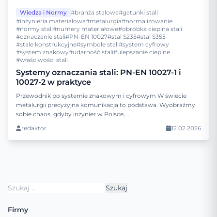
Wiedza i Normy
#branża stalowa
#gatunki stali
#inżynieria materiałowa
#metalurgia
#normalizowanie
#normy stali
#numery materiałowe
#obróbka cieplna stali
#oznaczanie stali
#PN-EN 10027
#stal S235
#stal S355
#stale konstrukcyjne
#symbole stali
#system cyfrowy
#system znakowy
#udarność stali
#ulepszanie cieplne
#właściwości stali
Systemy oznaczania stali: PN-EN 10027-1 i
10027-2 w praktyce
Przewodnik po systemie znakowym i cyfrowym W świecie
metalurgii precyzyjna komunikacja to podstawa. Wyobraźmy
sobie chaos, gdyby inżynier w Polsce,...
redaktor
12.02.2026
Szukaj:
Firmy