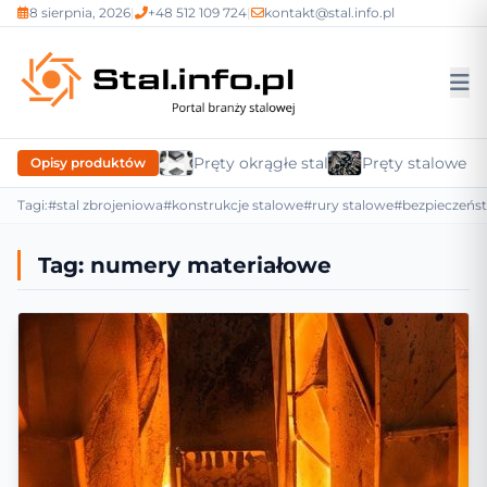
8 sierpnia, 2026
|
+48 512 109 724
|
kontakt@stal.info.pl
Pręty okrągłe stalowe
Pręty stalowe n
Opisy produktów
Tagi:
#stal zbrojeniowa
#konstrukcje stalowe
#rury stalowe
#bezpieczeńs
Tag:
numery materiałowe