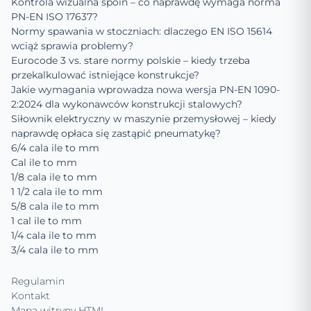
Kontrola wizualna spoin – co naprawdę wymaga norma
PN-EN ISO 17637?
Normy spawania w stoczniach: dlaczego EN ISO 15614
wciąż sprawia problemy?
Eurocode 3 vs. stare normy polskie – kiedy trzeba
przekalkulować istniejące konstrukcje?
Jakie wymagania wprowadza nowa wersja PN-EN 1090-
2:2024 dla wykonawców konstrukcji stalowych?
Siłownik elektryczny w maszynie przemysłowej – kiedy
naprawdę opłaca się zastąpić pneumatykę?
6/4 cala ile to mm
Cal ile to mm
1/8 cala ile to mm
1 1/2 cala ile to mm
5/8 cala ile to mm
1 cal ile to mm
1/4 cala ile to mm
3/4 cala ile to mm
Regulamin
Kontakt
Mapa witryny HTML