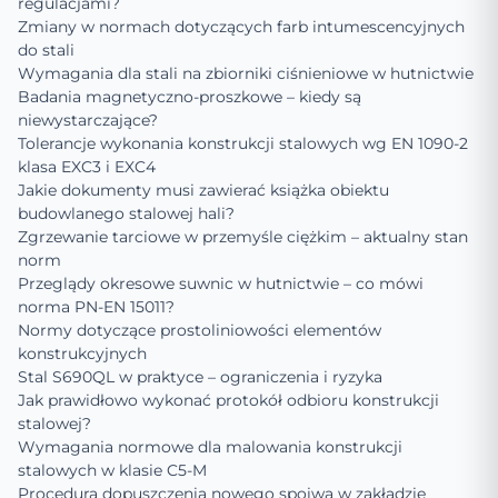
regulacjami?
Zmiany w normach dotyczących farb intumescencyjnych
do stali
Wymagania dla stali na zbiorniki ciśnieniowe w hutnictwie
Badania magnetyczno-proszkowe – kiedy są
niewystarczające?
Tolerancje wykonania konstrukcji stalowych wg EN 1090-2
klasa EXC3 i EXC4
Jakie dokumenty musi zawierać książka obiektu
budowlanego stalowej hali?
Zgrzewanie tarciowe w przemyśle ciężkim – aktualny stan
norm
Przeglądy okresowe suwnic w hutnictwie – co mówi
norma PN-EN 15011?
Normy dotyczące prostoliniowości elementów
konstrukcyjnych
Stal S690QL w praktyce – ograniczenia i ryzyka
Jak prawidłowo wykonać protokół odbioru konstrukcji
stalowej?
Wymagania normowe dla malowania konstrukcji
stalowych w klasie C5-M
Procedura dopuszczenia nowego spoiwa w zakładzie