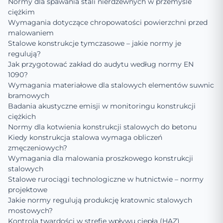
Normy dla spawania stali nierdzewnych w przemyśle
ciężkim
Wymagania dotyczące chropowatości powierzchni przed
malowaniem
Stalowe konstrukcje tymczasowe – jakie normy je
regulują?
Jak przygotować zakład do audytu według normy EN
1090?
Wymagania materiałowe dla stalowych elementów suwnic
bramowych
Badania akustyczne emisji w monitoringu konstrukcji
ciężkich
Normy dla kotwienia konstrukcji stalowych do betonu
Kiedy konstrukcja stalowa wymaga obliczeń
zmęczeniowych?
Wymagania dla malowania proszkowego konstrukcji
stalowych
Stalowe rurociągi technologiczne w hutnictwie – normy
projektowe
Jakie normy regulują produkcję kratownic stalowych
mostowych?
Kontrola twardości w strefie wpływu ciepła (HAZ)