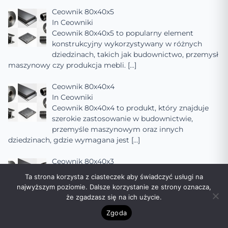
Ceownik 80x40x5
In
Ceowniki
Ceownik 80x40x5 to popularny element
konstrukcyjny wykorzystywany w różnych
dziedzinach, takich jak budownictwo, przemysł
maszynowy czy produkcja mebli.
[…]
Ceownik 80x40x4
In
Ceowniki
Ceownik 80x40x4 to produkt, który znajduje
szerokie zastosowanie w budownictwie,
przemyśle maszynowym oraz innych
dziedzinach, gdzie wymagana jest
[…]
Ceownik 80x40x3
In
Ceowniki
Ta strona korzysta z ciasteczek aby świadczyć usługi na
Ceownik 80x40x3 to popularny rodzaj
najwyższym poziomie. Dalsze korzystanie ze strony oznacza,
kształtownika stalowego, szeroko stosowany w
że zgadzasz się na ich użycie.
budownictwie, przemyśle maszynowym oraz
Zgoda
innych dziedzinach, gdzie
[…]