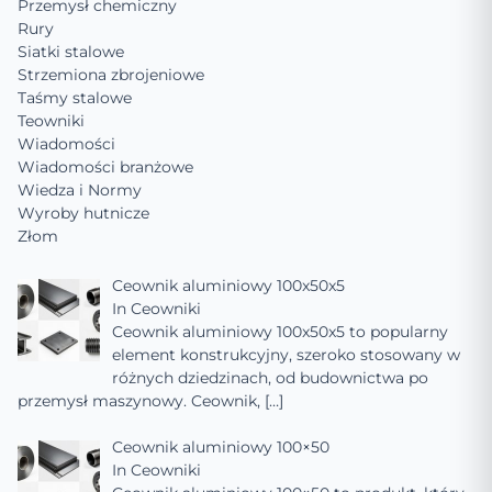
Przemysł chemiczny
Rury
Siatki stalowe
Strzemiona zbrojeniowe
Taśmy stalowe
Teowniki
Wiadomości
Wiadomości branżowe
Wiedza i Normy
Wyroby hutnicze
Złom
Ceownik aluminiowy 100x50x5
In
Ceowniki
Ceownik aluminiowy 100x50x5 to popularny
element konstrukcyjny, szeroko stosowany w
różnych dziedzinach, od budownictwa po
przemysł maszynowy. Ceownik,
[…]
Ceownik aluminiowy 100×50
In
Ceowniki