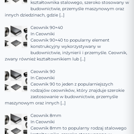
kształtownika stalowego, szeroko stosowany w
budownictwie, przemyśle maszynowym oraz
innych dziedzinach, gdzie
[…]
Ceownik 90×40
In
Ceowniki
Ceownik 90×40 to popularny element
konstrukcyjny wykorzystywany w
budownictwie, inżynierii i przemyśle. Ceownik,
zwany również kształtownikiem lub
[…]
Ceownik 90
In
Ceowniki
Ceownik 90 to jeden z popularniejszych
rodzajów ceowników, który znajduje szerokie
zastosowanie w budownictwie, przemyśle
maszynowym oraz innych
[…]
Ceownik 8mm
In
Ceowniki
Ceownik 8mm to popularny rodzaj stalowego