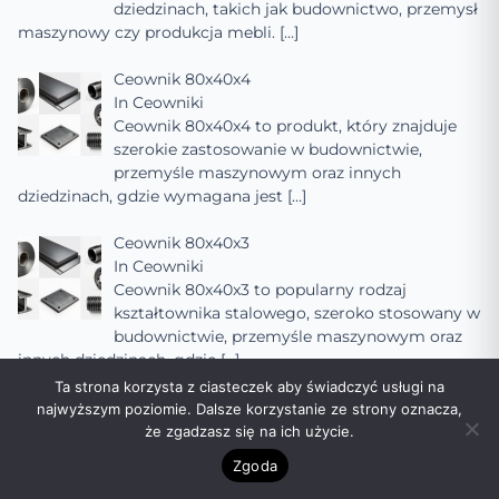
dziedzinach, takich jak budownictwo, przemysł
maszynowy czy produkcja mebli.
[…]
Ceownik 80x40x4
In
Ceowniki
Ceownik 80x40x4 to produkt, który znajduje
szerokie zastosowanie w budownictwie,
przemyśle maszynowym oraz innych
dziedzinach, gdzie wymagana jest
[…]
Ceownik 80x40x3
In
Ceowniki
Ceownik 80x40x3 to popularny rodzaj
kształtownika stalowego, szeroko stosowany w
budownictwie, przemyśle maszynowym oraz
innych dziedzinach, gdzie
[…]
Ta strona korzysta z ciasteczek aby świadczyć usługi na
Ceownik 80x40x2
najwyższym poziomie. Dalsze korzystanie ze strony oznacza,
In
Ceowniki
że zgadzasz się na ich użycie.
Ceownik 80x40x2 to popularny rodzaj
Zgoda
kształtownika stalowego, szeroko