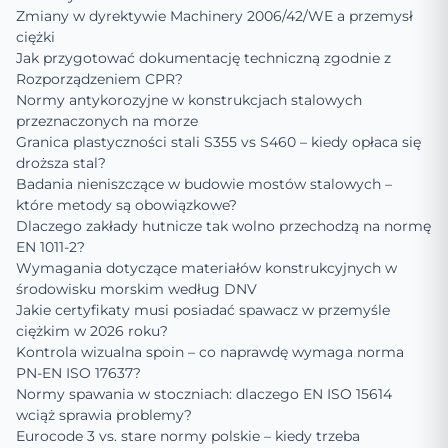
Zmiany w dyrektywie Machinery 2006/42/WE a przemysł
ciężki
Jak przygotować dokumentację techniczną zgodnie z
Rozporządzeniem CPR?
Normy antykorozyjne w konstrukcjach stalowych
przeznaczonych na morze
Granica plastyczności stali S355 vs S460 – kiedy opłaca się
droższa stal?
Badania nieniszczące w budowie mostów stalowych –
które metody są obowiązkowe?
Dlaczego zakłady hutnicze tak wolno przechodzą na normę
EN 1011-2?
Wymagania dotyczące materiałów konstrukcyjnych w
środowisku morskim według DNV
Jakie certyfikaty musi posiadać spawacz w przemyśle
ciężkim w 2026 roku?
Kontrola wizualna spoin – co naprawdę wymaga norma
PN-EN ISO 17637?
Normy spawania w stoczniach: dlaczego EN ISO 15614
wciąż sprawia problemy?
Eurocode 3 vs. stare normy polskie – kiedy trzeba