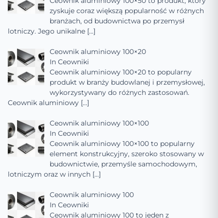
Ceownik aluminiowy 100×50 to produkt, który
zyskuje coraz większą popularność w różnych
branżach, od budownictwa po przemysł
lotniczy. Jego unikalne
[…]
Ceownik aluminiowy 100×20
In
Ceowniki
Ceownik aluminiowy 100×20 to popularny
produkt w branży budowlanej i przemysłowej,
wykorzystywany do różnych zastosowań.
Ceownik aluminiowy
[…]
Ceownik aluminiowy 100×100
In
Ceowniki
Ceownik aluminiowy 100×100 to popularny
element konstrukcyjny, szeroko stosowany w
budownictwie, przemyśle samochodowym,
lotniczym oraz w innych
[…]
Ceownik aluminiowy 100
In
Ceowniki
Ceownik aluminiowy 100 to jeden z