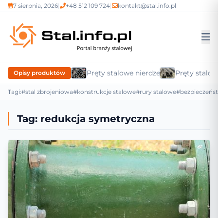
7 sierpnia, 2026
|
+48 512 109 724
|
kontakt@stal.info.pl
Pręty stalowe nierdzewne
Pręty stalow
Opisy produktów
Tagi:
#stal zbrojeniowa
#konstrukcje stalowe
#rury stalowe
#bezpieczeńs
Tag:
redukcja symetryczna