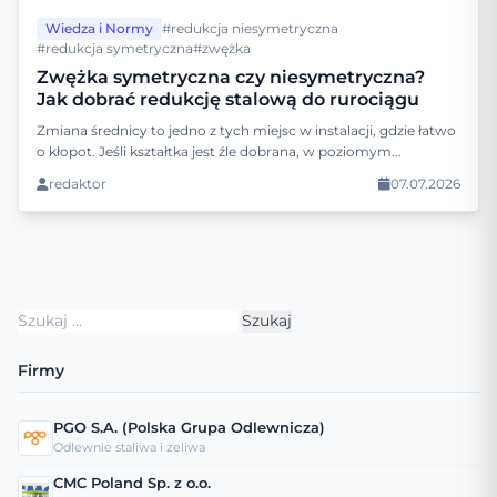
Wiedza i Normy
#redukcja niesymetryczna
#redukcja symetryczna
#zwężka
Zwężka symetryczna czy niesymetryczna?
Jak dobrać redukcję stalową do rurociągu
Zmiana średnicy to jedno z tych miejsc w instalacji, gdzie łatwo
o kłopot. Jeśli kształtka jest źle dobrana, w poziomym...
redaktor
07.07.2026
Szukaj:
Firmy
PGO S.A. (Polska Grupa Odlewnicza)
Odlewnie staliwa i żeliwa
CMC Poland Sp. z o.o.