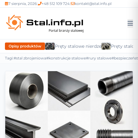
7 sierpnia, 2026
|
+48 512 109 724
|
kontakt@stal.info.pl
Pręty stalowe nierdzewne
Pręty stalow
Opisy produktów
Tagi:
#stal zbrojeniowa
#konstrukcje stalowe
#rury stalowe
#bezpieczeńs