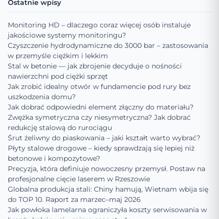
Ostatnie wpisy
Monitoring HD – dlaczego coraz więcej osób instaluje
jakościowe systemy monitoringu?
Czyszczenie hydrodynamiczne do 3000 bar – zastosowania
w przemyśle ciężkim i lekkim
Stal w betonie — jak zbrojenie decyduje o nośności
nawierzchni pod ciężki sprzęt
Jak zrobić idealny otwór w fundamencie pod rury bez
uszkodzenia domu?
Jak dobrać odpowiedni element złączny do materiału?
Zwężka symetryczna czy niesymetryczna? Jak dobrać
redukcję stalową do rurociągu
Śrut żeliwny do piaskowania – jaki kształt warto wybrać?
Płyty stalowe drogowe – kiedy sprawdzają się lepiej niż
betonowe i kompozytowe?
Precyzja, która definiuje nowoczesny przemysł. Postaw na
profesjonalne cięcie laserem w Rzeszowie
Globalna produkcja stali: Chiny hamują, Wietnam wbija się
do TOP 10. Raport za marzec–maj 2026
Jak powłoka lamelarna ograniczyła koszty serwisowania w