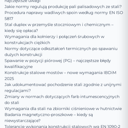
najczęstsze uwagi
Jakie normy regulują produkcję pali palisadowych ze stali?
Procedura naprawy wadliwych spoin według normy EN ISO
5817
Stal duplex w przemyśle stoczniowym i chemicznym –
kiedy się opłaca?
Wymagania dla kołnierzy i połączeń śrubowych w
konstrukcjach ciężkich
Normy dotyczące odkształceń termicznych po spawaniu
dużych konstrukcji
Spawanie w pozycji piórowej (PG) – najczęstsze błędy
kwalifikacyjne
Konstrukcje stalowe mostów – nowe wymagania IBDiM
2025
Jak udokumentować pochodzenie stali zgodnie z unijnymi
regulacjami?
Zmiany w normach dotyczących farb intumescencyjnych
do stali
Wymagania dla stali na zbiorniki ciśnieniowe w hutnictwie
Badania magnetyczno-proszkowe – kiedy są
niewystarczające?
Tolerancje wykonania konstrukcji stalowych wg EN 1090-2