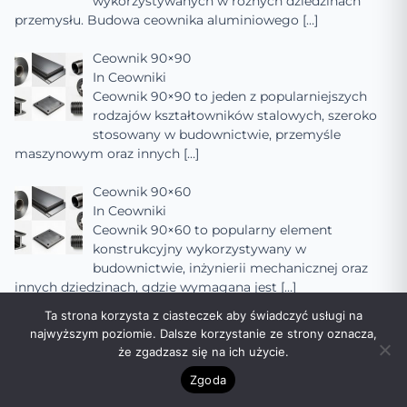
wykorzystywanych w różnych dziedzinach
przemysłu. Budowa ceownika aluminiowego
[…]
Ceownik 90×90
In
Ceowniki
Ceownik 90×90 to jeden z popularniejszych
rodzajów kształtowników stalowych, szeroko
stosowany w budownictwie, przemyśle
maszynowym oraz innych
[…]
Ceownik 90×60
In
Ceowniki
Ceownik 90×60 to popularny element
konstrukcyjny wykorzystywany w
budownictwie, inżynierii mechanicznej oraz
innych dziedzinach, gdzie wymagana jest
[…]
Ta strona korzysta z ciasteczek aby świadczyć usługi na
Ceownik 90×50
najwyższym poziomie. Dalsze korzystanie ze strony oznacza,
In
Ceowniki
że zgadzasz się na ich użycie.
Ceownik 90×50 to popularny rodzaj
Zgoda
kształtownika stalowego, szeroko stosowany w
budownictwie, przemyśle maszynowym oraz