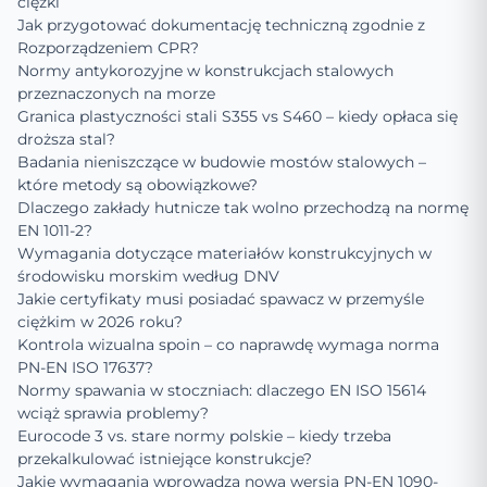
ciężki
Jak przygotować dokumentację techniczną zgodnie z
Rozporządzeniem CPR?
Normy antykorozyjne w konstrukcjach stalowych
przeznaczonych na morze
Granica plastyczności stali S355 vs S460 – kiedy opłaca się
droższa stal?
Badania nieniszczące w budowie mostów stalowych –
które metody są obowiązkowe?
Dlaczego zakłady hutnicze tak wolno przechodzą na normę
EN 1011-2?
Wymagania dotyczące materiałów konstrukcyjnych w
środowisku morskim według DNV
Jakie certyfikaty musi posiadać spawacz w przemyśle
ciężkim w 2026 roku?
Kontrola wizualna spoin – co naprawdę wymaga norma
PN-EN ISO 17637?
Normy spawania w stoczniach: dlaczego EN ISO 15614
wciąż sprawia problemy?
Eurocode 3 vs. stare normy polskie – kiedy trzeba
przekalkulować istniejące konstrukcje?
Jakie wymagania wprowadza nowa wersja PN-EN 1090-