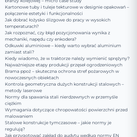
branży kolejowej – micro case study
Kartonowe tuby i tuleje tekturowe w designie opakowań –
połączenie estetyki i funkcjonalności
Jak dobrać łożysko ślizgowe do pracy w wysokich
temperaturach?
Jak rozpoznać, czy błąd pozycjonowania wynika z
mechaniki, napędu czy enkodera?
Odkuwki aluminiowe – kiedy warto wybrać aluminium
zamiast stali?
Kiedy wiadomo, że w traktorze należy wymienić sprężyny?
Najważniejsze etapy produkcji przęseł ogrodzeniowych
Brama ppoż – skuteczna ochrona stref pożarowych w
nowoczesnych obiektach
Kontrola geometryczna dużych konstrukcji stalowych –
metody laserowe
Normy dla spawania stali nierdzewnych w przemyśle
ciężkim
Wymagania dotyczące chropowatości powierzchni przed
malowaniem
Stalowe konstrukcje tymczasowe – jakie normy je
regulują?
Jak przygotować zakład do audytu według normy EN